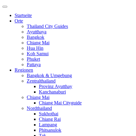
Startseite
Orte
Thailand City Guides
Ayutthaya
Bangkok
Chiang Mai
Hua Hin
Koh Samui
Phuket
Pattaya
Regionen
Bangkok & Umgebung
Zentralthailand
Provinz Ayutthay
Kanchanaburi
Chiang Mai
Chiang Mai Cityguide
Nordthailand
Sukhothai
Chiang Rai
Lampang
Phitsanulok
Tak