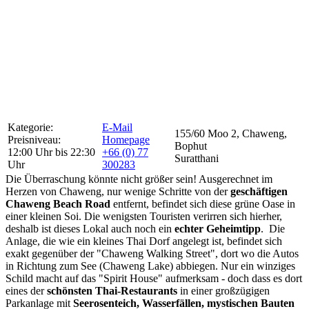
Kategorie:
E-Mail
155/60 Moo 2, Chaweng,
Preisniveau:
Homepage
Bophut
12:00 Uhr bis 22:30
+66 (0) 77
Suratthani
Uhr
300283
Die Überraschung könnte nicht größer sein! Ausgerechnet im
Herzen von Chaweng, nur wenige Schritte von der
geschäftigen
Chaweng Beach Road
entfernt, befindet sich diese grüne Oase in
einer kleinen Soi. Die wenigsten Touristen verirren sich hierher,
deshalb ist dieses Lokal auch noch ein
echter Geheimtipp
. Die
Anlage, die wie ein kleines Thai Dorf angelegt ist, befindet sich
exakt gegenüber der "Chaweng Walking Street", dort wo die Autos
in Richtung zum See (Chaweng Lake) abbiegen. Nur ein winziges
Schild macht auf das "Spirit House" aufmerksam - doch dass es dort
eines der
schönsten Thai-Restaurants
in einer großzügigen
Parkanlage mit
Seerosenteich, Wasserfällen, mystischen Bauten