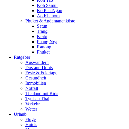
Koh Tao
Koh Samui
Ko Pha-Ngan
Ao Khanom
Phuket & Andamanenküste
Satun
Trang
Krabi
Phang Nga
Ranong
Phuket
Ratgeber
Auswandern
Dos and Donts
Feste & Feiertage
Gesundheit
Immobilien
Notfall
Thailand mit Kids
Typisch Thai
Verkehr
Wetter
Urlaub
Flüge
Hotels