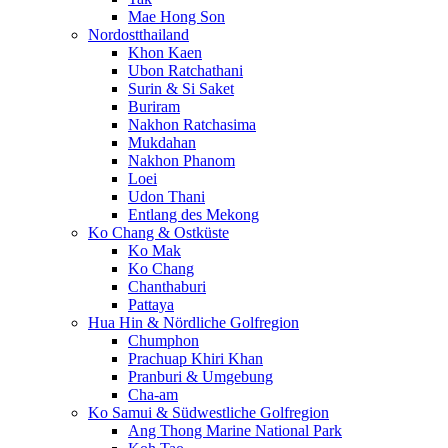
Mae Hong Son
Nordostthailand
Khon Kaen
Ubon Ratchathani
Surin & Si Saket
Buriram
Nakhon Ratchasima
Mukdahan
Nakhon Phanom
Loei
Udon Thani
Entlang des Mekong
Ko Chang & Ostküste
Ko Mak
Ko Chang
Chanthaburi
Pattaya
Hua Hin & Nördliche Golfregion
Chumphon
Prachuap Khiri Khan
Pranburi & Umgebung
Cha-am
Ko Samui & Südwestliche Golfregion
Ang Thong Marine National Park