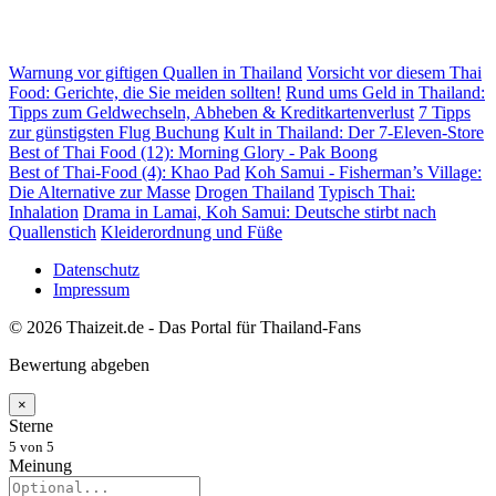
Warnung vor giftigen Quallen in Thailand
Vorsicht vor diesem Thai
Food: Gerichte, die Sie meiden sollten!
Rund ums Geld in Thailand:
Tipps zum Geldwechseln, Abheben & Kreditkartenverlust
7 Tipps
zur günstigsten Flug Buchung
Kult in Thailand: Der 7-Eleven-Store
Best of Thai Food (12): Morning Glory - Pak Boong
Best of Thai-Food (4): Khao Pad
Koh Samui - Fisherman’s Village:
Die Alternative zur Masse
Drogen Thailand
Typisch Thai:
Inhalation
Drama in Lamai, Koh Samui: Deutsche stirbt nach
Quallenstich
Kleiderordnung und Füße
Datenschutz
Impressum
© 2026 Thaizeit.de - Das Portal für Thailand-Fans
Bewertung abgeben
×
Sterne
5
von 5
Meinung