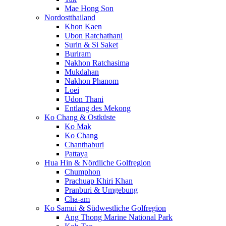
Mae Hong Son
Nordostthailand
Khon Kaen
Ubon Ratchathani
Surin & Si Saket
Buriram
Nakhon Ratchasima
Mukdahan
Nakhon Phanom
Loei
Udon Thani
Entlang des Mekong
Ko Chang & Ostküste
Ko Mak
Ko Chang
Chanthaburi
Pattaya
Hua Hin & Nördliche Golfregion
Chumphon
Prachuap Khiri Khan
Pranburi & Umgebung
Cha-am
Ko Samui & Südwestliche Golfregion
Ang Thong Marine National Park