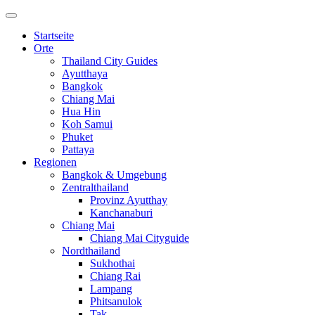
Startseite
Orte
Thailand City Guides
Ayutthaya
Bangkok
Chiang Mai
Hua Hin
Koh Samui
Phuket
Pattaya
Regionen
Bangkok & Umgebung
Zentralthailand
Provinz Ayutthay
Kanchanaburi
Chiang Mai
Chiang Mai Cityguide
Nordthailand
Sukhothai
Chiang Rai
Lampang
Phitsanulok
Tak