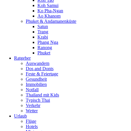
Koh Tao
Koh Samui
Ko Pha-Ngan
Ao Khanom
Phuket & Andamanenküste
Satun
Trang
Krabi
Phang Nga
Ranong
Phuket
Ratgeber
Auswandern
Dos and Donts
Feste & Feiertage
Gesundheit
Immobilien
Notfall
Thailand mit Kids
Typisch Thai
Verkehr
Wetter
Urlaub
Flüge
Hotels