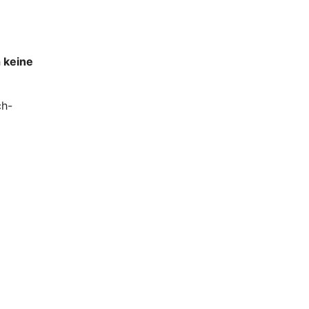
h
keine
ch-