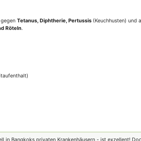
n gegen
Tetanus, Diphtherie, Pertussis
(Keuchhusten) und 
d Röteln
.
taufenthalt)
ll in Bangkoks privaten Krankenhäusern - ist exzellent! Do