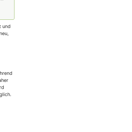
z
und
neu,
hrend
aher
rd
glich.