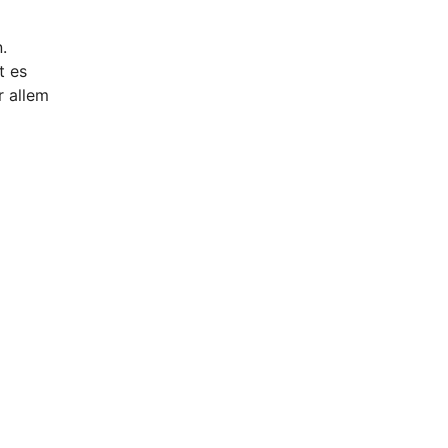
.
t es
r allem