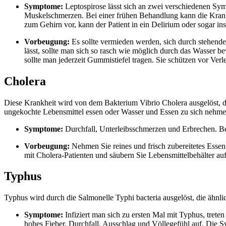
Symptome:
Leptospirose lässt sich an zwei verschiedenen Sy
Muskelschmerzen. Bei einer frühen Behandlung kann die Krankh
zum Gehirn vor, kann der Patient in ein Delirium oder sogar ins
Vorbeugung:
Es sollte vermieden werden, sich durch stehende
lässt, sollte man sich so rasch wie möglich durch das Wasser 
sollte man jederzeit Gummistiefel tragen. Sie schützen vor Ve
Cholera
Diese Krankheit wird von dem Bakterium Vibrio Cholera ausgelöst, 
ungekochte Lebensmittel essen oder Wasser und Essen zu sich nehmen
Symptome:
Durchfall, Unterleibsschmerzen und Erbrechen. Bei 
Vorbeugung:
Nehmen Sie reines und frisch zubereitetes Essen
mit Cholera-Patienten und säubern Sie Lebensmittelbehälter auf
Typhus
Typhus wird durch die Salmonelle Typhi bacteria ausgelöst, die ähnli
Symptome:
Infiziert man sich zu ersten Mal mit Typhus, tret
hohes Fieber, Durchfall, Ausschlag und Völlegefühl auf. Die 