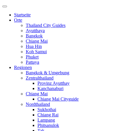
Startseite
Orte
Thailand City Guides
Ayutthaya
Bangkok
Chiang Mai
Hua Hin
Koh Samui
Phuket
Pattaya
Regionen
Bangkok & Umgebung
Zentralthailand
Provinz Ayutthay
Kanchanaburi
Chiang Mai
Chiang Mai Cityguide
Nordthailand
Sukhothai
Chiang Rai
Lampang
Phitsanulok
Tak