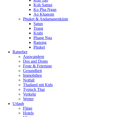
Koh Tao
Koh Samui
Ko Pha-Ngan
Ao Khanom
Phuket & Andamanenküste
Satun
Trang
Krabi
Phang Nga
Ranong
Phuket
Ratgeber
Auswandern
Dos and Donts
Feste & Feiertage
Gesundheit
Immobilien
Notfall
Thailand mit Kids
Typisch Thai
Verkehr
Wetter
Urlaub
Flüge
Hotels