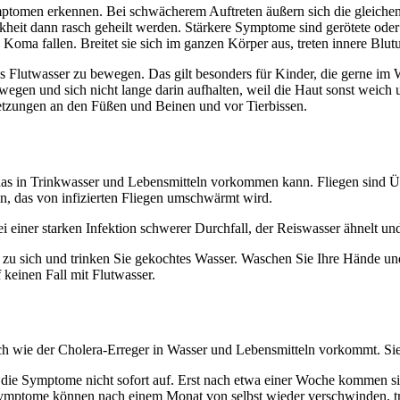
mptomen erkennen. Bei schwächerem Auftreten äußern sich die gleich
eit dann rasch geheilt werden. Stärkere Symptome sind gerötete oder 
 Koma fallen. Breitet sie sich im ganzen Körper aus, treten innere Blu
s Flutwasser zu bewegen. Das gilt besonders für Kinder, die gerne im
bewegen und sich nicht lange darin aufhalten, weil die Haut sonst weic
rletzungen an den Füßen und Beinen und vor Tierbissen.
das in Trinkwasser und Lebensmitteln vorkommen kann. Fliegen sind Ü
, das von infizierten Fliegen umschwärmt wird.
einer starken Infektion schwerer Durchfall, der Reiswasser ähnelt und 
 zu sich und trinken Sie gekochtes Wasser. Waschen Sie Ihre Hände un
 keinen Fall mit Flutwasser.
ch wie der Cholera-Erreger in Wasser und Lebensmitteln vorkommt. Sie 
en die Symptome nicht sofort auf. Erst nach etwa einer Woche kommen s
Symptome können nach einem Monat von selbst wieder verschwinden, tro