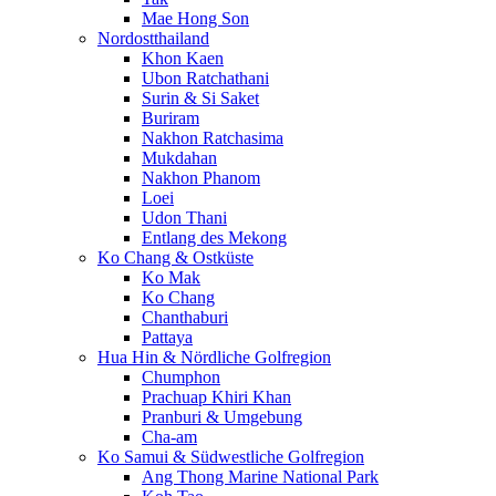
Mae Hong Son
Nordostthailand
Khon Kaen
Ubon Ratchathani
Surin & Si Saket
Buriram
Nakhon Ratchasima
Mukdahan
Nakhon Phanom
Loei
Udon Thani
Entlang des Mekong
Ko Chang & Ostküste
Ko Mak
Ko Chang
Chanthaburi
Pattaya
Hua Hin & Nördliche Golfregion
Chumphon
Prachuap Khiri Khan
Pranburi & Umgebung
Cha-am
Ko Samui & Südwestliche Golfregion
Ang Thong Marine National Park