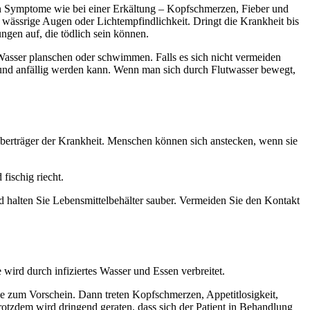
en Symptome wie bei einer Erkältung – Kopfschmerzen, Fieber und
wässrige Augen oder Lichtempfindlichkeit. Dringt die Krankheit bis
tungen auf, die tödlich sein können.
 Wasser planschen oder schwimmen. Falls es sich nicht vermeiden
h und anfällig werden kann. Wenn man sich durch Flutwasser bewegt,
berträger der Krankheit. Menschen können sich anstecken, wenn sie
fischig riecht.
d halten Sie Lebensmittelbehälter sauber. Vermeiden Sie den Kontakt
wird durch infiziertes Wasser und Essen verbreitet.
ie zum Vorschein. Dann treten Kopfschmerzen, Appetitlosigkeit,
tzdem wird dringend geraten, dass sich der Patient in Behandlung