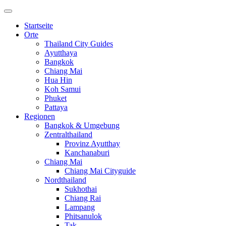
Startseite
Orte
Thailand City Guides
Ayutthaya
Bangkok
Chiang Mai
Hua Hin
Koh Samui
Phuket
Pattaya
Regionen
Bangkok & Umgebung
Zentralthailand
Provinz Ayutthay
Kanchanaburi
Chiang Mai
Chiang Mai Cityguide
Nordthailand
Sukhothai
Chiang Rai
Lampang
Phitsanulok
Tak