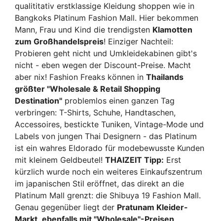
qualititativ erstklassige Kleidung shoppen wie in
Bangkoks Platinum Fashion Mall. Hier bekommen
Mann, Frau und Kind die trendigsten
Klamotten
zum Großhandelspreis
! Einziger Nachteil:
Probieren geht nicht und Umkleidekabinen gibt's
nicht - eben wegen der Discount-Preise. Macht
aber nix! Fashion Freaks können in
Thailands
größter "Wholesale & Retail Shopping
Destination"
problemlos einen ganzen Tag
verbringen: T-Shirts, Schuhe, Handtaschen,
Accessoires, bestickte Tuniken, Vintage-Mode und
Labels von jungen Thai Designern - das Platinum
ist ein wahres Eldorado für modebewusste Kunden
mit kleinem Geldbeutel!
THAIZEIT Tipp:
Erst
kürzlich wurde noch ein weiteres Einkaufszentrum
im japanischen Stil eröffnet, das direkt an die
Platinum Mall grenzt: die Shibuya 19 Fashion Mall.
Genau gegenüber liegt der
Pratunam Kleider-
Markt, ebenfalls mit "Wholesale"-Preisen