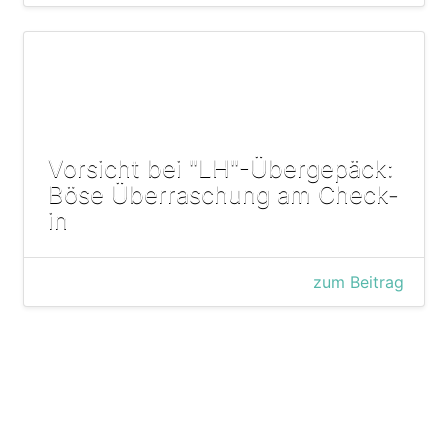
Vorsicht bei "LH"-Übergepäck:
Böse Überraschung am Check-
in
zum Beitrag