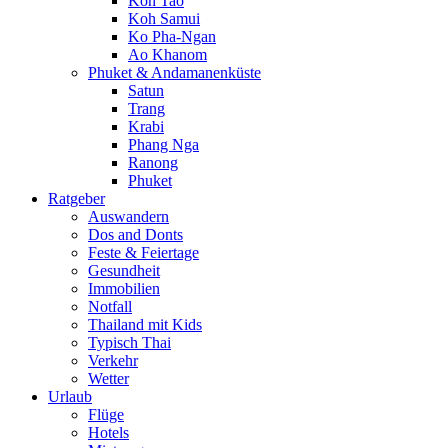
Koh Tao
Koh Samui
Ko Pha-Ngan
Ao Khanom
Phuket & Andamanenküste
Satun
Trang
Krabi
Phang Nga
Ranong
Phuket
Ratgeber
Auswandern
Dos and Donts
Feste & Feiertage
Gesundheit
Immobilien
Notfall
Thailand mit Kids
Typisch Thai
Verkehr
Wetter
Urlaub
Flüge
Hotels