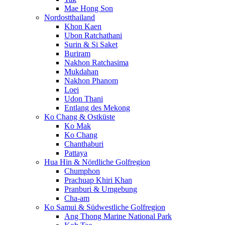
Mae Hong Son
Nordostthailand
Khon Kaen
Ubon Ratchathani
Surin & Si Saket
Buriram
Nakhon Ratchasima
Mukdahan
Nakhon Phanom
Loei
Udon Thani
Entlang des Mekong
Ko Chang & Ostküste
Ko Mak
Ko Chang
Chanthaburi
Pattaya
Hua Hin & Nördliche Golfregion
Chumphon
Prachuap Khiri Khan
Pranburi & Umgebung
Cha-am
Ko Samui & Südwestliche Golfregion
Ang Thong Marine National Park