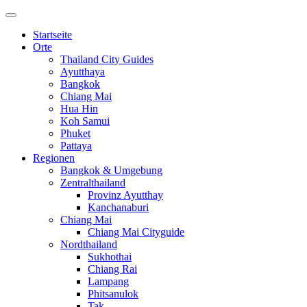
Startseite
Orte
Thailand City Guides
Ayutthaya
Bangkok
Chiang Mai
Hua Hin
Koh Samui
Phuket
Pattaya
Regionen
Bangkok & Umgebung
Zentralthailand
Provinz Ayutthay
Kanchanaburi
Chiang Mai
Chiang Mai Cityguide
Nordthailand
Sukhothai
Chiang Rai
Lampang
Phitsanulok
Tak