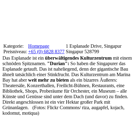
Kategorie:
Homepage
1 Esplanade Drive, Singapur
Preisniveau:
+65 (0) 6828 8377
Singapur 528799
Das Esplanade ist ein
überwältigendes Kulturzentrum
mit einem
schnöden Spitznamen.
"Durian":
So haben die Singapurer das
Esplanade getauft. Das ist naheliegend, denn der gigantische Bau
ähnelt tatsächlich einer Stinkfrucht. Das Kulturzentrum am Marina
Bay hat aber
weit mehr zu bieten
als ein bizarres Äußeres:
Theatersäle, Konzerthallen, Freilicht-Bühnen, Restaurants, eine
Bibliothek, Shops, Proberäume für Orchester, ein Museum – alle
Künste und Genüsse sind unter dem Dach (und davor) zu finden.
Direkt angeschlossen ist ein vier Hektar großer Park mit
Grünanlagen. (Fotos: Flickr Commons/ riza, augapfel, kojach,
kodomut, motiqua)