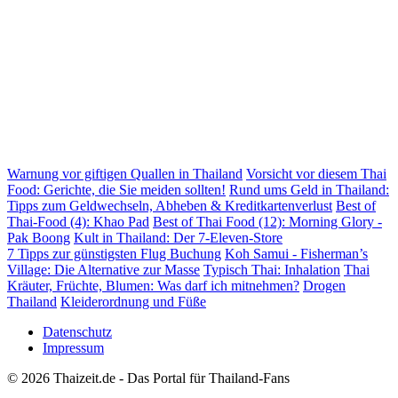
Warnung vor giftigen Quallen in Thailand
Vorsicht vor diesem Thai
Food: Gerichte, die Sie meiden sollten!
Rund ums Geld in Thailand:
Tipps zum Geldwechseln, Abheben & Kreditkartenverlust
Best of
Thai-Food (4): Khao Pad
Best of Thai Food (12): Morning Glory -
Pak Boong
Kult in Thailand: Der 7-Eleven-Store
7 Tipps zur günstigsten Flug Buchung
Koh Samui - Fisherman’s
Village: Die Alternative zur Masse
Typisch Thai: Inhalation
Thai
Kräuter, Früchte, Blumen: Was darf ich mitnehmen?
Drogen
Thailand
Kleiderordnung und Füße
Datenschutz
Impressum
© 2026 Thaizeit.de - Das Portal für Thailand-Fans