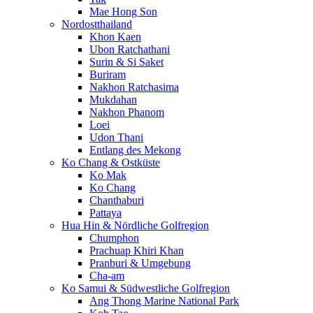
Mae Hong Son
Nordostthailand
Khon Kaen
Ubon Ratchathani
Surin & Si Saket
Buriram
Nakhon Ratchasima
Mukdahan
Nakhon Phanom
Loei
Udon Thani
Entlang des Mekong
Ko Chang & Ostküste
Ko Mak
Ko Chang
Chanthaburi
Pattaya
Hua Hin & Nördliche Golfregion
Chumphon
Prachuap Khiri Khan
Pranburi & Umgebung
Cha-am
Ko Samui & Südwestliche Golfregion
Ang Thong Marine National Park