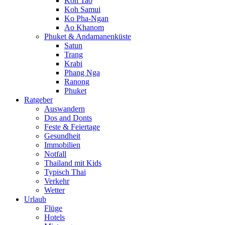
Koh Tao
Koh Samui
Ko Pha-Ngan
Ao Khanom
Phuket & Andamanenküste
Satun
Trang
Krabi
Phang Nga
Ranong
Phuket
Ratgeber
Auswandern
Dos and Donts
Feste & Feiertage
Gesundheit
Immobilien
Notfall
Thailand mit Kids
Typisch Thai
Verkehr
Wetter
Urlaub
Flüge
Hotels