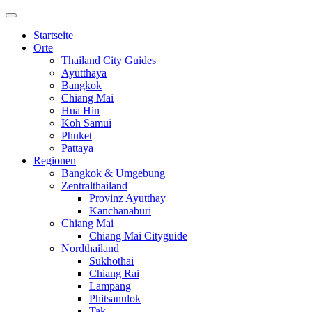
Startseite
Orte
Thailand City Guides
Ayutthaya
Bangkok
Chiang Mai
Hua Hin
Koh Samui
Phuket
Pattaya
Regionen
Bangkok & Umgebung
Zentralthailand
Provinz Ayutthay
Kanchanaburi
Chiang Mai
Chiang Mai Cityguide
Nordthailand
Sukhothai
Chiang Rai
Lampang
Phitsanulok
Tak