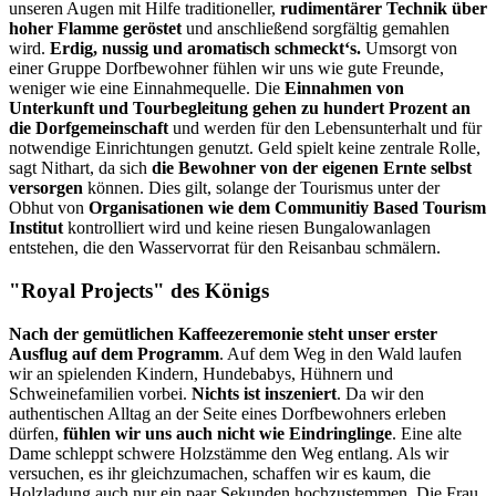
unseren Augen mit Hilfe traditioneller,
rudimentärer Technik über
hoher Flamme geröstet
und anschließend sorgfältig gemahlen
wird.
Erdig, nussig und aromatisch schmeckt‘s.
Umsorgt von
einer Gruppe Dorfbewohner fühlen wir uns wie gute Freunde,
weniger wie eine Einnahmequelle. Die
Einnahmen von
Unterkunft und Tourbegleitung gehen zu hundert Prozent an
die Dorfgemeinschaft
und werden für den Lebensunterhalt und für
notwendige Einrichtungen genutzt. Geld spielt keine zentrale Rolle,
sagt Nithart, da sich
die Bewohner von der eigenen Ernte selbst
versorgen
können. Dies gilt, solange der Tourismus unter der
Obhut von
Organisationen wie dem Communitiy Based Tourism
Institut
kontrolliert wird und keine riesen Bungalowanlagen
entstehen, die den Wasservorrat für den Reisanbau schmälern.
"Royal Projects" des Königs
Nach der gemütlichen Kaffeezeremonie steht unser erster
Ausflug auf dem Programm
. Auf dem Weg in den Wald laufen
wir an spielenden Kindern, Hundebabys, Hühnern und
Schweinefamilien vorbei.
Nichts ist inszeniert
. Da wir den
authentischen Alltag an der Seite eines Dorfbewohners erleben
dürfen,
fühlen wir uns auch nicht wie Eindringlinge
. Eine alte
Dame schleppt schwere Holzstämme den Weg entlang. Als wir
versuchen, es ihr gleichzumachen, schaffen wir es kaum, die
Holzladung auch nur ein paar Sekunden hochzustemmen. Die Frau