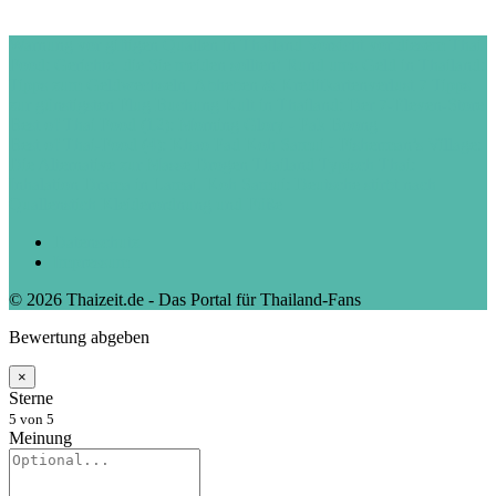
Warnung vor giftigen Quallen in Thailand
Vorsicht vor diesem Thai
Food: Gerichte, die Sie meiden sollten!
Rund ums Geld in Thailand:
Tipps zum Geldwechseln, Abheben & Kreditkartenverlust
7 Tipps
zur günstigsten Flug Buchung
Kult in Thailand: Der 7-Eleven-Store
Best of Thai Food (12): Morning Glory - Pak Boong
Best of Thai-Food (4): Khao Pad
Koh Samui - Fisherman’s Village:
Die Alternative zur Masse
Drogen Thailand
Typisch Thai:
Inhalation
Drama in Lamai, Koh Samui: Deutsche stirbt nach
Quallenstich
Kleiderordnung und Füße
Datenschutz
Impressum
© 2026 Thaizeit.de - Das Portal für Thailand-Fans
Bewertung abgeben
×
Sterne
5
von 5
Meinung