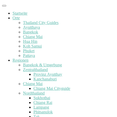
Startseite
Orte
Thailand City Guides
Ayutthaya
Bangkok
Chiang Mai
Hua Hin
Koh Samui
Phuket
Pattaya
Regionen
Bangkok & Umgebung
Zentralthailand
Provinz Ayutthay
Kanchanaburi
Chiang Mai
Chiang Mai Cityguide
Nordthailand
Sukhothai
Chiang Rai
Lampang
Phitsanulok
Tak