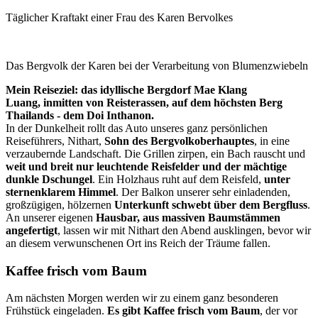
Täglicher Kraftakt einer Frau des Karen Bervolkes
Das Bergvolk der Karen bei der Verarbeitung von Blumenzwiebeln
Mein Reiseziel: das idyllische Bergdorf Mae Klang
Luang, inmitten von Reisterassen, auf dem höchsten Berg
Thailands - dem Doi Inthanon.
In der Dunkelheit rollt das Auto unseres ganz persönlichen
Reiseführers, Nithart,
Sohn des Bergvolkoberhauptes
, in eine
verzaubernde Landschaft. Die Grillen zirpen, ein Bach rauscht und
weit und breit nur leuchtende Reisfelder und der mächtige
dunkle Dschungel
. Ein Holzhaus ruht auf dem Reisfeld,
unter
sternenklarem Himmel
. Der Balkon unserer sehr einladenden,
großzügigen, hölzernen
Unterkunft schwebt über dem Bergfluss
.
An unserer eigenen
Hausbar, aus massiven Baumstämmen
angefertigt
, lassen wir mit Nithart den Abend ausklingen, bevor wir
an diesem verwunschenen Ort ins Reich der Träume fallen.
Kaffee frisch vom Baum
Am nächsten Morgen werden wir zu einem ganz besonderen
Frühstück eingeladen.
Es gibt Kaffee frisch vom Baum
, der vor