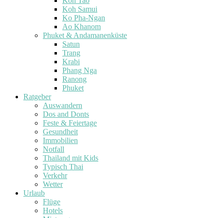
Koh Tao
Koh Samui
Ko Pha-Ngan
Ao Khanom
Phuket & Andamanenküste
Satun
Trang
Krabi
Phang Nga
Ranong
Phuket
Ratgeber
Auswandern
Dos and Donts
Feste & Feiertage
Gesundheit
Immobilien
Notfall
Thailand mit Kids
Typisch Thai
Verkehr
Wetter
Urlaub
Flüge
Hotels