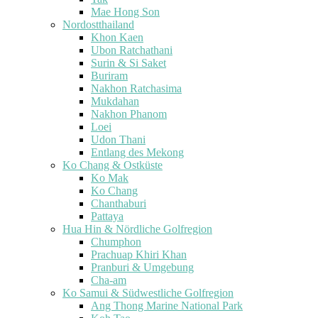
Mae Hong Son
Nordostthailand
Khon Kaen
Ubon Ratchathani
Surin & Si Saket
Buriram
Nakhon Ratchasima
Mukdahan
Nakhon Phanom
Loei
Udon Thani
Entlang des Mekong
Ko Chang & Ostküste
Ko Mak
Ko Chang
Chanthaburi
Pattaya
Hua Hin & Nördliche Golfregion
Chumphon
Prachuap Khiri Khan
Pranburi & Umgebung
Cha-am
Ko Samui & Südwestliche Golfregion
Ang Thong Marine National Park