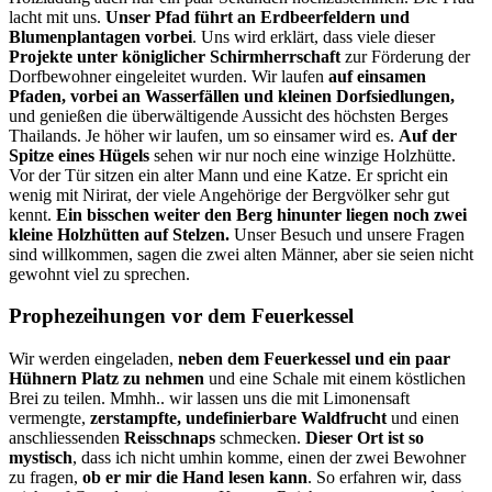
lacht mit uns.
Unser Pfad führt an Erdbeerfeldern und
Blumenplantagen vorbei
. Uns wird erklärt, dass viele dieser
Projekte unter königlicher Schirmherrschaft
zur Förderung der
Dorfbewohner eingeleitet wurden. Wir laufen
auf einsamen
Pfaden, vorbei an Wasserfällen und kleinen Dorfsiedlungen,
und genießen die überwältigende Aussicht des höchsten Berges
Thailands. Je höher wir laufen, um so einsamer wird es.
Auf der
Spitze eines Hügels
sehen wir nur noch eine winzige Holzhütte.
Vor der Tür sitzen ein alter Mann und eine Katze. Er spricht ein
wenig mit Nirirat, der viele Angehörige der Bergvölker sehr gut
kennt.
Ein bisschen weiter den Berg hinunter liegen noch zwei
kleine Holzhütten auf Stelzen.
Unser Besuch und unsere Fragen
sind willkommen, sagen die zwei alten Männer, aber sie seien nicht
gewohnt viel zu sprechen.
Prophezeihungen vor dem Feuerkessel
Wir werden eingeladen,
neben dem Feuerkessel und ein paar
Hühnern Platz zu nehmen
und eine Schale mit einem köstlichen
Brei zu teilen. Mmhh.. wir lassen uns die mit Limonensaft
vermengte,
zerstampfte, undefinierbare Waldfrucht
und einen
anschliessenden
Reisschnaps
schmecken.
Dieser Ort ist so
mystisch
, dass ich nicht umhin komme, einen der zwei Bewohner
zu fragen,
ob er mir die Hand lesen kann
. So erfahren wir, dass