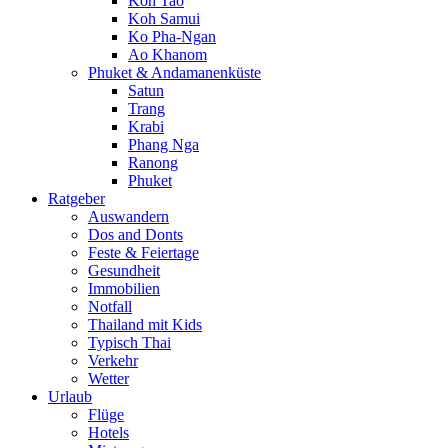
Koh Tao
Koh Samui
Ko Pha-Ngan
Ao Khanom
Phuket & Andamanenküste
Satun
Trang
Krabi
Phang Nga
Ranong
Phuket
Ratgeber
Auswandern
Dos and Donts
Feste & Feiertage
Gesundheit
Immobilien
Notfall
Thailand mit Kids
Typisch Thai
Verkehr
Wetter
Urlaub
Flüge
Hotels