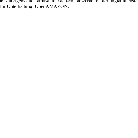
 gibt's übrigens auch amüsante Nachschlagewerke mit der unglaublichst
alls für Unterhaltung. Über AMAZON.