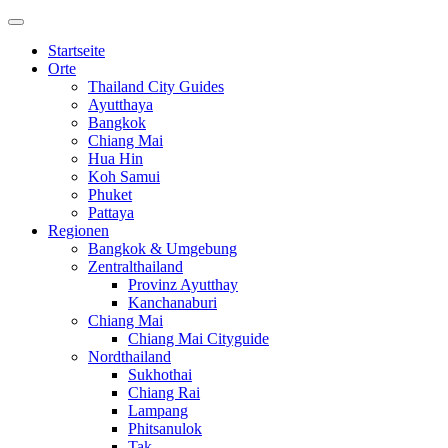
Startseite
Orte
Thailand City Guides
Ayutthaya
Bangkok
Chiang Mai
Hua Hin
Koh Samui
Phuket
Pattaya
Regionen
Bangkok & Umgebung
Zentralthailand
Provinz Ayutthay
Kanchanaburi
Chiang Mai
Chiang Mai Cityguide
Nordthailand
Sukhothai
Chiang Rai
Lampang
Phitsanulok
Tak