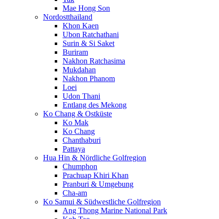
Mae Hong Son
Nordostthailand
Khon Kaen
Ubon Ratchathani
Surin & Si Saket
Buriram
Nakhon Ratchasima
Mukdahan
Nakhon Phanom
Loei
Udon Thani
Entlang des Mekong
Ko Chang & Ostküste
Ko Mak
Ko Chang
Chanthaburi
Pattaya
Hua Hin & Nördliche Golfregion
Chumphon
Prachuap Khiri Khan
Pranburi & Umgebung
Cha-am
Ko Samui & Südwestliche Golfregion
Ang Thong Marine National Park