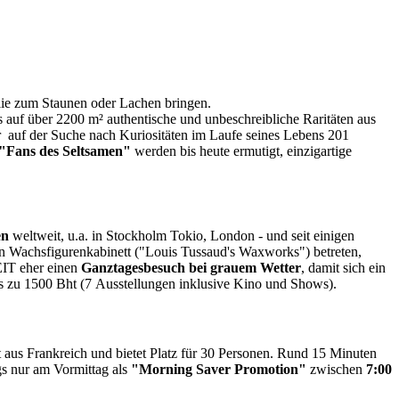
ie zum Staunen oder Lachen bringen.
 auf über 2200 m² authentische und unbeschreibliche Raritäten aus
r auf der Suche nach Kuriositäten im Laufe seines Lebens 201
"Fans des Seltsamen"
werden bis heute ermutigt, einzigartige
en
weltweit, u.a. in Stockholm Tokio, London - und seit einigen
n Wachsfigurenkabinett ("Louis Tussaud's Waxworks") betreten,
IT eher
einen
Ganztagesbesuch
bei grauem Wetter
, damit sich ein
is zu 1500 Bht (7 Ausstellungen inklusive Kino und Shows).
 aus Frankreich und bietet Platz für 30 Personen. Rund 15 Minuten
gs nur am Vormittag als
"Morning Saver Promotion"
zwischen
7:00