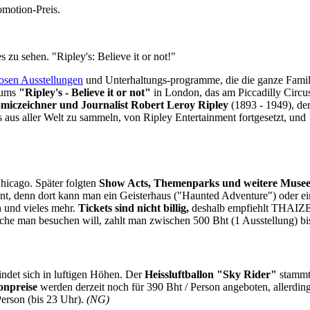
omotion-Preis.
zu sehen. "Ripley's: Believe it or not!"
iosen Ausstellungen
und Unterhaltungs-programme, die die ganze Famil
seums
"Ripley's - Believe it or not"
in London, das am Piccadilly Circus
miczeichner und Journalist Robert Leroy Ripley
(1893 - 1949), de
 aus aller Welt zu sammeln, von Ripley Entertainment fortgesetzt, und
hicago. Später folgten
Show Acts, Themenparks und weitere Muse
t, denn dort kann man ein Geisterhaus ("Haunted Adventure") oder ei
n und vieles mehr.
Tickets sind nicht billig,
deshalb empfiehlt THAIZE
iche man besuchen will, zahlt man zwischen 500 Bht (1 Ausstellung) b
indet sich in luftigen Höhen. Der
Heissluftballon "Sky Rider"
stammt
onpreise
werden derzeit noch für 390 Bht / Person angeboten, allerdin
Person (bis 23 Uhr).
(NG)