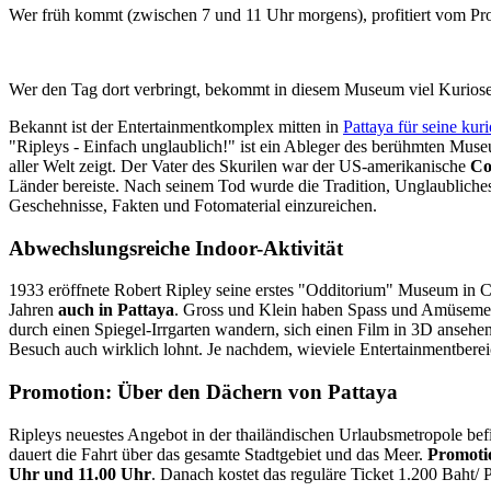
Wer früh kommt (zwischen 7 und 11 Uhr morgens), profitiert vom Pr
Wer den Tag dort verbringt, bekommt in diesem Museum viel Kurioses 
Bekannt ist der Entertainmentkomplex mitten in
Pattaya für seine kur
"Ripleys - Einfach unglaublich!" ist ein Ableger des berühmten Mu
aller Welt zeigt. Der Vater des Skurilen war der US-amerikanische
Co
Länder bereiste. Nach seinem Tod wurde die Tradition, Unglaubliches
Geschehnisse, Fakten und Fotomaterial einzureichen.
Abwechslungsreiche Indoor-Aktivität
1933 eröffnete Robert Ripley seine erstes "Odditorium" Museum in C
Jahren
auch in Pattaya
. Gross und Klein haben Spass und Amüsemen
durch einen Spiegel-Irrgarten wandern, sich einen Film in 3D ansehe
Besuch auch wirklich lohnt. Je nachdem, wieviele Entertainmentbere
Promotion: Über den Dächern von Pattaya
Ripleys neuestes Angebot in der thailändischen Urlaubsmetropole bef
dauert die Fahrt über das gesamte Stadtgebiet und das Meer.
Promoti
Uhr und 11.00 Uhr
. Danach kostet das reguläre Ticket 1.200 Baht/ 