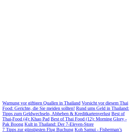
Warnung vor giftigen Quallen in Thailand
Vorsicht vor diesem Thai
Food: Gerichte, die Sie meiden sollten!
Rund ums Geld in Thailand:
Tipps zum Geldwechseln, Abheben & Kreditkartenverlust
Best of
Thai-Food (4): Khao Pad
Best of Thai Food (12): Morning Glory -
Pak Boong
Kult in Thailand: Der 7-Eleven-Store
7 Tipps zur günstigsten Flug Buchung
Koh Samui - Fisherman’s