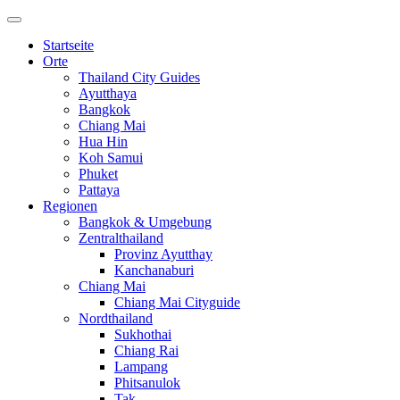
Startseite
Orte
Thailand City Guides
Ayutthaya
Bangkok
Chiang Mai
Hua Hin
Koh Samui
Phuket
Pattaya
Regionen
Bangkok & Umgebung
Zentralthailand
Provinz Ayutthay
Kanchanaburi
Chiang Mai
Chiang Mai Cityguide
Nordthailand
Sukhothai
Chiang Rai
Lampang
Phitsanulok
Tak