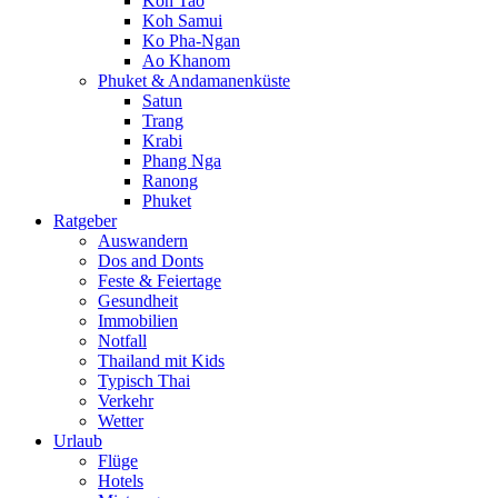
Koh Tao
Koh Samui
Ko Pha-Ngan
Ao Khanom
Phuket & Andamanenküste
Satun
Trang
Krabi
Phang Nga
Ranong
Phuket
Ratgeber
Auswandern
Dos and Donts
Feste & Feiertage
Gesundheit
Immobilien
Notfall
Thailand mit Kids
Typisch Thai
Verkehr
Wetter
Urlaub
Flüge
Hotels