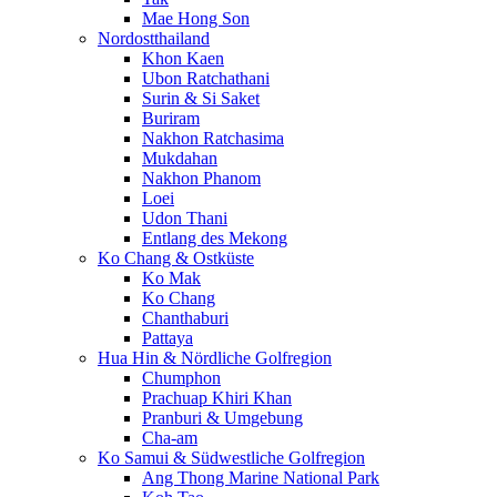
Mae Hong Son
Nordostthailand
Khon Kaen
Ubon Ratchathani
Surin & Si Saket
Buriram
Nakhon Ratchasima
Mukdahan
Nakhon Phanom
Loei
Udon Thani
Entlang des Mekong
Ko Chang & Ostküste
Ko Mak
Ko Chang
Chanthaburi
Pattaya
Hua Hin & Nördliche Golfregion
Chumphon
Prachuap Khiri Khan
Pranburi & Umgebung
Cha-am
Ko Samui & Südwestliche Golfregion
Ang Thong Marine National Park