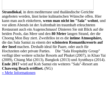
Strand
lo
kal
, in dem mediterrane und thailändische Gerichte
angeboten werden, lässt keine kulinarischen Wünsche offen. Hier
kann man auch einkehren,
wenn man nicht im "Sala" wohnt
, und
vor allem Abends ist der Aufenthalt im traumhaft erleuchteten
Restaurant auch ein Augenschmaus! Dinieren Sie mit Blick auf die
beiden Pools, das Meer und den
80 Meter
langen Strand, der die
Choeng Mon Bay ziert. Zweifellos ist es die
intime Atmosphäre,
die das Sala Samui zu einem der
schönsten Romantikresorts auf
der Insel
machen. Deshalb ideal für Paare, oder auch für
Hochzeiten oder private Parties. Die "Sala Hospitality Group"
verfügt über weitere schicke Resorts auf Phuket (2007), in Khao Yai
(2009), Chiang Mai (2013), Bangkok (2013) und Ayutthaya (2014).
Ende 2017
wird auf Koh Samui ein weiteres "Sala"-Resort am
Chaweng Beach eröffnet.
(NG)
» Mehr Informationen