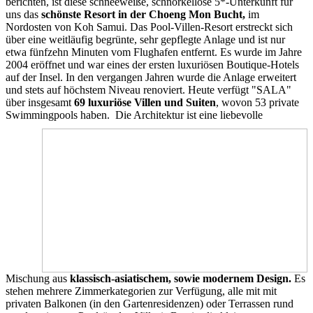
berichten, ist diese schneeweiße, schnörkellose 5*-Unterkunft für
uns das
schönste Resort in der Choeng Mon Bucht,
im
Nordosten von Koh Samui. Das Pool-Villen-Resort erstreckt sich
über eine weitläufig begrünte, sehr gepflegte Anlage und ist nur
etwa fünfzehn Minuten vom Flughafen entfernt. Es wurde im Jahre
2004 eröffnet und war eines der ersten luxuriösen Boutique-Hotels
auf der Insel. In den vergangen Jahren wurde die Anlage erweitert
und stets auf höchstem Niveau renoviert. Heute verfügt "SALA"
über insgesamt
69 luxuriöse Villen und Suiten
, wovon 53 private
Swimmingpools haben.
Die Architektur ist eine liebevolle
Mischung aus
klassisch-asiatischem, sowie modernem Design.
Es
stehen mehrere Zimmerkategorien zur Verfügung, alle mit mit
privaten Balkonen (in den Gartenresidenzen) oder Terrassen rund