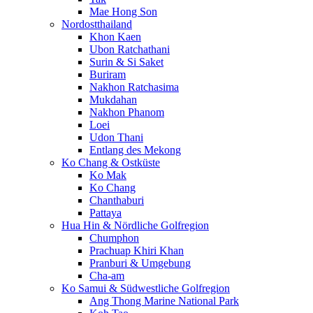
Mae Hong Son
Nordostthailand
Khon Kaen
Ubon Ratchathani
Surin & Si Saket
Buriram
Nakhon Ratchasima
Mukdahan
Nakhon Phanom
Loei
Udon Thani
Entlang des Mekong
Ko Chang & Ostküste
Ko Mak
Ko Chang
Chanthaburi
Pattaya
Hua Hin & Nördliche Golfregion
Chumphon
Prachuap Khiri Khan
Pranburi & Umgebung
Cha-am
Ko Samui & Südwestliche Golfregion
Ang Thong Marine National Park