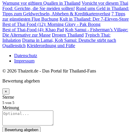
Warnung vor giftigen Quallen in Thailand
Vorsicht vor diesem Thai
Food: Gerichte, die Sie meiden sollten!
Rund ums Geld in Thailand:
Tipps zum Geldwechseln, Abheben & Kreditkartenverlust
7 Tipps
zur günstigsten Flug Buchung
Kult in Thailand: Der 7-Eleven-Store
Best of Thai Food (12): Morning Glory - Pak Boong
Best of Thai-Food (4): Khao Pad
Koh Samui - Fisherman’s Village:
Die Alternative zur Masse
Drogen Thailand
Typisch Thai:
Inhalation
Drama in Lamai, Koh Samui: Deutsche stirbt nach
Quallenstich
Kleiderordnung und Füße
Datenschutz
Impressum
© 2026 Thaizeit.de - Das Portal für Thailand-Fans
Bewertung abgeben
×
Sterne
5
von 5
Meinung
Bewertung abgeben