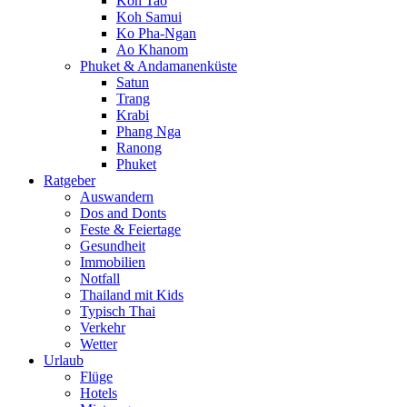
Koh Tao
Koh Samui
Ko Pha-Ngan
Ao Khanom
Phuket & Andamanenküste
Satun
Trang
Krabi
Phang Nga
Ranong
Phuket
Ratgeber
Auswandern
Dos and Donts
Feste & Feiertage
Gesundheit
Immobilien
Notfall
Thailand mit Kids
Typisch Thai
Verkehr
Wetter
Urlaub
Flüge
Hotels