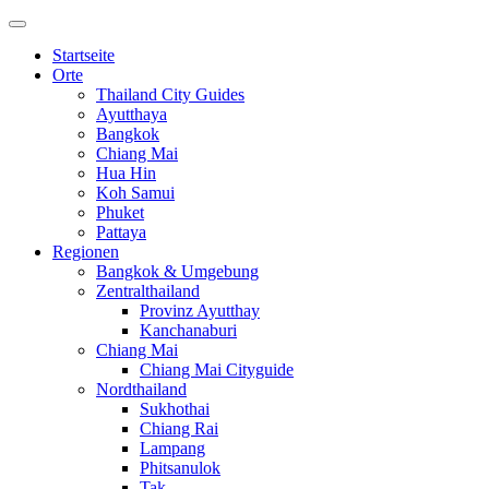
Startseite
Orte
Thailand City Guides
Ayutthaya
Bangkok
Chiang Mai
Hua Hin
Koh Samui
Phuket
Pattaya
Regionen
Bangkok & Umgebung
Zentralthailand
Provinz Ayutthay
Kanchanaburi
Chiang Mai
Chiang Mai Cityguide
Nordthailand
Sukhothai
Chiang Rai
Lampang
Phitsanulok
Tak