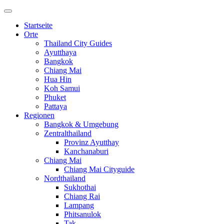
Startseite
Orte
Thailand City Guides
Ayutthaya
Bangkok
Chiang Mai
Hua Hin
Koh Samui
Phuket
Pattaya
Regionen
Bangkok & Umgebung
Zentralthailand
Provinz Ayutthay
Kanchanaburi
Chiang Mai
Chiang Mai Cityguide
Nordthailand
Sukhothai
Chiang Rai
Lampang
Phitsanulok
Tak