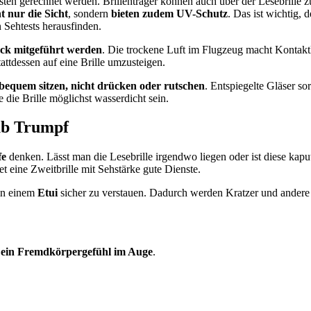
en gerechnet werden. Brillenträger können auch über der Lesebrille zu
t nur die Sicht
, sondern
bieten zudem UV-Schutz
. Das ist wichtig, 
n Sehtests herausfinden.
ck mitgeführt werden
. Die trockene Luft im Flugzeug macht Kontaktli
tattdessen auf eine Brille umzusteigen.
bequem sitzen, nicht drücken oder rutschen
. Entspiegelte Gläser so
 die Brille möglichst wasserdicht sein.
aub Trumpf
fe
denken. Lässt man die Lesebrille irgendwo liegen oder ist diese kap
 eine Zweitbrille mit Sehstärke gute Dienste.
 in einem
Etui
sicher zu verstauen. Dadurch werden Kratzer und ande
 ein Fremdkörpergefühl im Auge
.