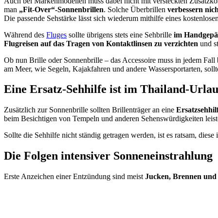
Auch bei Markenmodellen muss dabei nicht mit versteckten Zusatzkost
man
„Fit-Over“-Sonnenbrillen
. Solche Überbrillen
verbessern nich
Die passende Sehstärke lässt sich wiederum mithilfe eines kostenlose
Während des
Fluges
sollte übrigens stets eine Sehbrille
im Handgepä
Flugreisen auf das Tragen von Kontaktlinsen zu verzichten
und s
Ob nun Brille oder Sonnenbrille – das Accessoire muss in jedem Fall
am Meer, wie Segeln, Kajakfahren und andere Wassersportarten, sollte
Eine Ersatz-Sehhilfe ist im Thailand-Url
Zusätzlich zur Sonnenbrille sollten Brillenträger an eine
Ersatzsehhil
beim Besichtigen von Tempeln und anderen Sehenswürdigkeiten leistet
Sollte die Sehhilfe nicht ständig getragen werden, ist es ratsam, diese
Die Folgen intensiver Sonneneinstrahlung
Erste Anzeichen einer Entzündung sind meist
Jucken, Brennen und