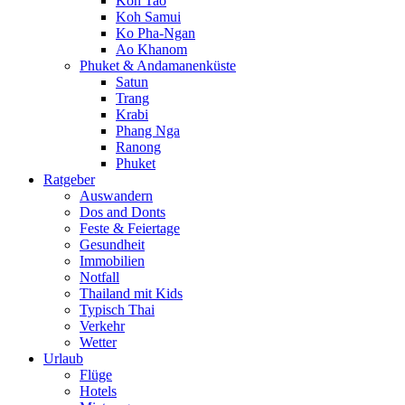
Koh Tao
Koh Samui
Ko Pha-Ngan
Ao Khanom
Phuket & Andamanenküste
Satun
Trang
Krabi
Phang Nga
Ranong
Phuket
Ratgeber
Auswandern
Dos and Donts
Feste & Feiertage
Gesundheit
Immobilien
Notfall
Thailand mit Kids
Typisch Thai
Verkehr
Wetter
Urlaub
Flüge
Hotels