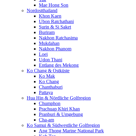
Mae Hong Son
Nordostthailand
Khon Kaen
Ubon Ratchathani
Surin & Si Saket
Buriram
Nakhon Ratchasima
Mukdahan
Nakhon Phanom
Loei
Udon Thani
Entlang des Mekong
Ko Chang & Ostküste
Ko Mak
Ko Chang
Chanthaburi
Pattaya
Hua Hin & Nördliche Golfregion
Chumphon
Prachuap Khiri Khan
Pranburi & Umgebung
Cha-am
Ko Samui & Südwestliche Golfregion
Ang Thong Marine National Park