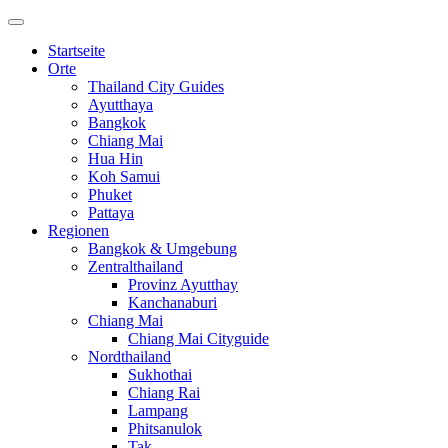
Startseite
Orte
Thailand City Guides
Ayutthaya
Bangkok
Chiang Mai
Hua Hin
Koh Samui
Phuket
Pattaya
Regionen
Bangkok & Umgebung
Zentralthailand
Provinz Ayutthay
Kanchanaburi
Chiang Mai
Chiang Mai Cityguide
Nordthailand
Sukhothai
Chiang Rai
Lampang
Phitsanulok
Tak