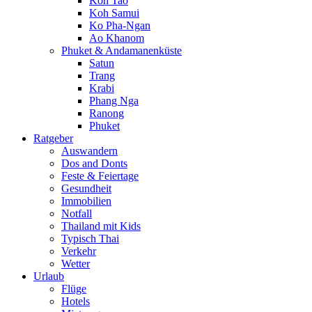
Koh Tao
Koh Samui
Ko Pha-Ngan
Ao Khanom
Phuket & Andamanenküste
Satun
Trang
Krabi
Phang Nga
Ranong
Phuket
Ratgeber
Auswandern
Dos and Donts
Feste & Feiertage
Gesundheit
Immobilien
Notfall
Thailand mit Kids
Typisch Thai
Verkehr
Wetter
Urlaub
Flüge
Hotels