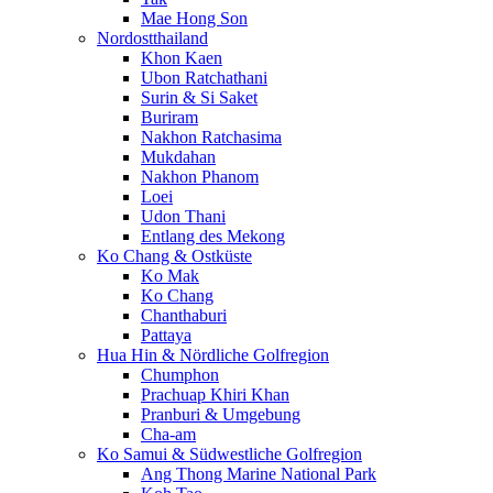
Mae Hong Son
Nordostthailand
Khon Kaen
Ubon Ratchathani
Surin & Si Saket
Buriram
Nakhon Ratchasima
Mukdahan
Nakhon Phanom
Loei
Udon Thani
Entlang des Mekong
Ko Chang & Ostküste
Ko Mak
Ko Chang
Chanthaburi
Pattaya
Hua Hin & Nördliche Golfregion
Chumphon
Prachuap Khiri Khan
Pranburi & Umgebung
Cha-am
Ko Samui & Südwestliche Golfregion
Ang Thong Marine National Park