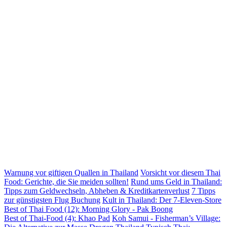
Warnung vor giftigen Quallen in Thailand
Vorsicht vor diesem Thai
Food: Gerichte, die Sie meiden sollten!
Rund ums Geld in Thailand:
Tipps zum Geldwechseln, Abheben & Kreditkartenverlust
7 Tipps
zur günstigsten Flug Buchung
Kult in Thailand: Der 7-Eleven-Store
Best of Thai Food (12): Morning Glory - Pak Boong
Best of Thai-Food (4): Khao Pad
Koh Samui - Fisherman’s Village: