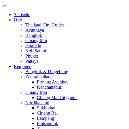
Startseite
Orte
Thailand City Guides
Ayutthaya
Bangkok
Chiang Mai
Hua Hin
Koh Samui
Phuket
Pattaya
Regionen
Bangkok & Umgebung
Zentralthailand
Provinz Ayutthay
Kanchanaburi
Chiang Mai
Chiang Mai Cityguide
Nordthailand
Sukhothai
Chiang Rai
Lampang
Phitsanulok
Tak