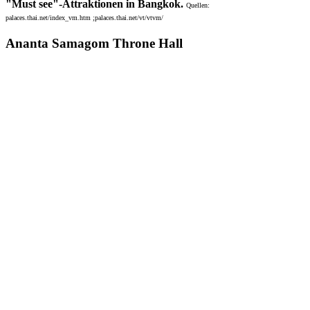
"Must see"-Attraktionen in Bangkok.
Quellen:
palaces.thai.net/index_vm.htm ;palaces.thai.net/vt/vtvm/
Ananta Samagom Throne Hall