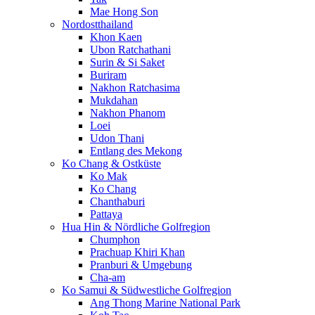
Mae Hong Son
Nordostthailand
Khon Kaen
Ubon Ratchathani
Surin & Si Saket
Buriram
Nakhon Ratchasima
Mukdahan
Nakhon Phanom
Loei
Udon Thani
Entlang des Mekong
Ko Chang & Ostküste
Ko Mak
Ko Chang
Chanthaburi
Pattaya
Hua Hin & Nördliche Golfregion
Chumphon
Prachuap Khiri Khan
Pranburi & Umgebung
Cha-am
Ko Samui & Südwestliche Golfregion
Ang Thong Marine National Park