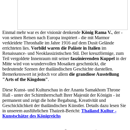
Einmal mehr war es der visionär denkende
König Rama V.
, der -
von seinen Reisen nach Europa inspiriert - die mit Marmor
verkleidete Thronhalle im Jahre 1916 auf dem Dusit Gelände
errichteten lies.
Vorbild waren die Paläste in Italien
im
Renaissance- und Neoklassizistischen Stil. Der kreuzförmige, zum
Teil vergoldete Innenraum mit seiner
faszinierenden Kuppel
in der
Mitte wird von wundervollen Mosaiken geschmückt, die
bedeutende Szenen der thailändischen Geschichte darstellen.
Bemerkenswert ist jedoch vor allem
die grandiose Ausstellung
"Arts of the Kingdom"
.
Diese Kunst- und Kulturschau in der Ananta Samakhom Throne
Hall - unter der Schirmherrschaft Ihrer Majestät der Königin - ist
permanent und zeigt die hohe Begabung, Kreativität und
Geschicklichkeit der thailändischen Künstler. Details dazu lesen Sie
in unserem ausführlichen Thaizeit-Bericht:
Thailand Kultur -
Kunstschätze des Königreichs