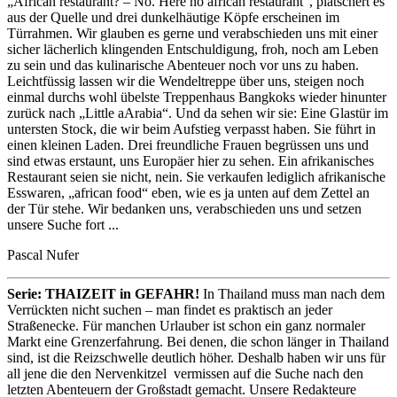
„African restaurant? – No. Here no african restaurant“, plätschert es
aus der Quelle und drei dunkelhäutige Köpfe erscheinen im
Türrahmen. Wir glauben es gerne und verabschieden uns mit einer
sicher lächerlich klingenden Entschuldigung, froh, noch am Leben
zu sein und das kulinarische Abenteuer noch vor uns zu haben.
Leichtfüssig lassen wir die Wendeltreppe über uns, steigen noch
einmal durchs wohl übelste Treppenhaus Bangkoks wieder hinunter
zurück nach „Little aArabia“. Und da sehen wir sie: Eine Glastür im
untersten Stock, die wir beim Aufstieg verpasst haben. Sie führt in
einen kleinen Laden. Drei freundliche Frauen begrüssen uns und
sind etwas erstaunt, uns Europäer hier zu sehen. Ein afrikanisches
Restaurant seien sie nicht, nein. Sie verkaufen lediglich afrikanische
Esswaren, „african food“ eben, wie es ja unten auf dem Zettel an
der Tür stehe. Wir bedanken uns, verabschieden uns und setzen
unsere Suche fort ...
Pascal Nufer
Serie: THAIZEIT in GEFAHR!
In Thailand muss man nach dem
Verrückten nicht suchen – man findet es praktisch an jeder
Straßenecke. Für manchen Urlauber ist schon ein ganz normaler
Markt eine Grenzerfahrung. Bei denen, die schon länger in Thailand
sind, ist die Reizschwelle deutlich höher. Deshalb haben wir uns für
all jene die den Nervenkitzel vermissen auf die Suche nach den
letzten Abenteuern der Großstadt gemacht. Unsere Redakteure