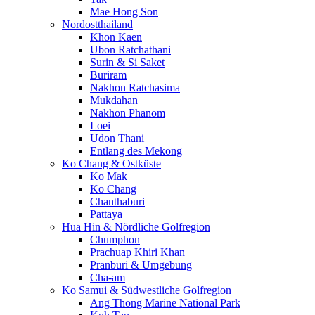
Mae Hong Son
Nordostthailand
Khon Kaen
Ubon Ratchathani
Surin & Si Saket
Buriram
Nakhon Ratchasima
Mukdahan
Nakhon Phanom
Loei
Udon Thani
Entlang des Mekong
Ko Chang & Ostküste
Ko Mak
Ko Chang
Chanthaburi
Pattaya
Hua Hin & Nördliche Golfregion
Chumphon
Prachuap Khiri Khan
Pranburi & Umgebung
Cha-am
Ko Samui & Südwestliche Golfregion
Ang Thong Marine National Park