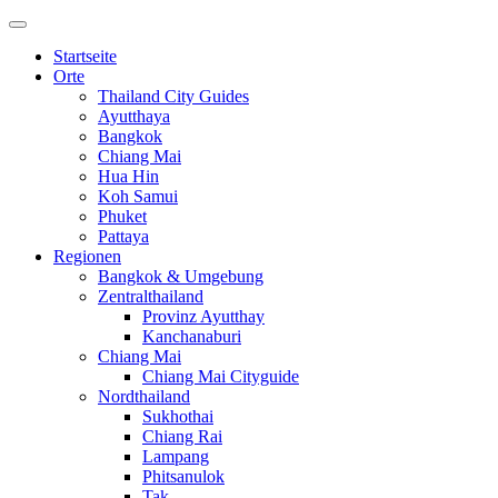
Startseite
Orte
Thailand City Guides
Ayutthaya
Bangkok
Chiang Mai
Hua Hin
Koh Samui
Phuket
Pattaya
Regionen
Bangkok & Umgebung
Zentralthailand
Provinz Ayutthay
Kanchanaburi
Chiang Mai
Chiang Mai Cityguide
Nordthailand
Sukhothai
Chiang Rai
Lampang
Phitsanulok
Tak