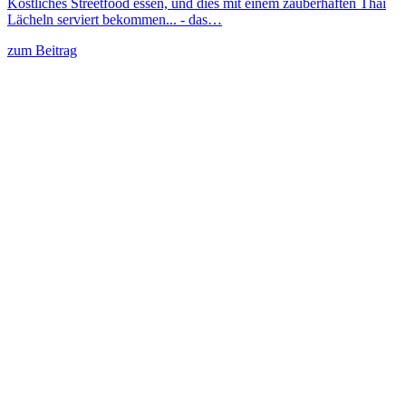
Köstliches Streetfood essen, und dies mit einem zauberhaften Thai
Lächeln serviert bekommen... - das…
zum Beitrag