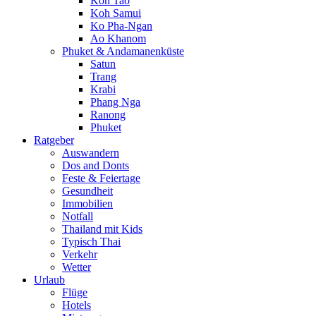
Koh Tao
Koh Samui
Ko Pha-Ngan
Ao Khanom
Phuket & Andamanenküste
Satun
Trang
Krabi
Phang Nga
Ranong
Phuket
Ratgeber
Auswandern
Dos and Donts
Feste & Feiertage
Gesundheit
Immobilien
Notfall
Thailand mit Kids
Typisch Thai
Verkehr
Wetter
Urlaub
Flüge
Hotels