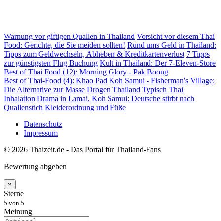
Warnung vor giftigen Quallen in Thailand
Vorsicht vor diesem Thai
Food: Gerichte, die Sie meiden sollten!
Rund ums Geld in Thailand:
Tipps zum Geldwechseln, Abheben & Kreditkartenverlust
7 Tipps
zur günstigsten Flug Buchung
Kult in Thailand: Der 7-Eleven-Store
Best of Thai Food (12): Morning Glory - Pak Boong
Best of Thai-Food (4): Khao Pad
Koh Samui - Fisherman’s Village:
Die Alternative zur Masse
Drogen Thailand
Typisch Thai:
Inhalation
Drama in Lamai, Koh Samui: Deutsche stirbt nach
Quallenstich
Kleiderordnung und Füße
Datenschutz
Impressum
© 2026 Thaizeit.de - Das Portal für Thailand-Fans
Bewertung abgeben
×
Sterne
5
von 5
Meinung