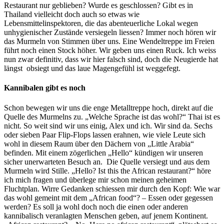
Restaurant nur geblieben? Wurde es geschlossen? Gibt es in
Thailand vielleicht doch auch so etwas wie
Lebensmittelinspektoren, die das abenteuerliche Lokal wegen
unhygienischer Zustände versiegeln liessen? Immer noch hören wir
das Murmeln von Stimmen über uns. Eine Wendeltreppe im Freien
führt noch einen Stock höher. Wir geben uns einen Ruck. Ich weiss
nun zwar definitiv, dass wir hier falsch sind, doch die Neugierde hat
längst obsiegt und das laue Magengefühl ist weggefegt.
Kannibalen gibt es noch
Schon bewegen wir uns die enge Metalltreppe hoch, direkt auf die
Quelle des Murmelns zu. „Welche Sprache ist das wohl?“ Thai ist es
nicht. So weit sind wir uns einig, Alex und ich. Wir sind da. Sechs
oder sieben Paar Flip-Flops lassen erahnen, wie viele Leute sich
wohl in diesem Raum über den Dächern von „Little Arabia“
befinden. Mit einem zögerlichen „Hello“ kündigen wir unseren
sicher unerwarteten Besuch an. Die Quelle versiegt und aus dem
Murmeln wird Stille. „Hello? Ist this the African restaurant?“ höre
ich mich fragen und überlege mir schon meinen geheimen
Fluchtplan. Wirre Gedanken schiessen mir durch den Kopf: Wie war
das wohl gemeint mit dem „African food“? – Essen oder gegessen
werden? Es soll ja wohl doch noch die einen oder anderen
kannibalisch veranlagten Menschen geben, auf jenem Kontinent.