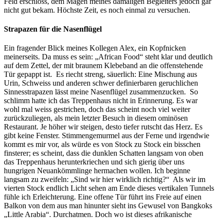
Feld erschloss, dem Magen meines damaligen Begleiters jedoch gar
nicht gut bekam. Höchste Zeit, es noch einmal zu versuchen.
Strapazen für die Nasenflügel
Ein fragender Blick meines Kollegen Alex, ein Kopfnicken
meinerseits. Da muss es sein: „African Food“ steht klar und deutlich
auf dem Zettel, der mit braunem Klebeband an die offenstehende
Tür gepappt ist. Es riecht streng, säuerlich: Eine Mischung aus
Urin, Schweiss und anderen schwer definierbaren geruchlichen
Sinnesstrapazen lässt meine Nasenflügel zusammenzucken. So
schlimm hatte ich das Treppenhaus nicht in Erinnerung. Es war
wohl mal weiss gestrichen, doch das scheint noch viel weiter
zurückzuliegen, als mein letzter Besuch in diesem ominösen
Restaurant. Je höher wir steigen, desto tiefer rutscht das Herz. Es
gibt keine Fenster. Stimmengemurmel aus der Ferne und irgendwie
kommt es mir vor, als würde es von Stock zu Stock ein bisschen
finsterer; es scheint, dass die dunklen Schatten langsam von oben
das Treppenhaus herunterkriechen und sich gierig über uns
hungrigen Neuankömmlinge hermachen wollen. Ich beginne
langsam zu zweifeln: „Sind wir hier wirklich richtig?“ Als wir im
vierten Stock endlich Licht sehen am Ende dieses vertikalen Tunnels
fühle ich Erleichterung. Eine offene Tür führt ins Freie auf einen
Balkon von dem aus man hinunter sieht ins Gewusel von Bangkoks
„Little Arabia“. Durchatmen. Doch wo ist dieses afrikanische