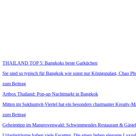
THAILAND TOP 5: Bangkoks beste Garküchen
Sie sind so typisch für Bangkok wie sonst nur Königspalast, Chao P
zum Beitrag
Artbox Thailand: Pop-up Nachtmarkt in Bangkok
Mitten im Sukhumvit-Viertel hat ein besonders charmanter Kreativ-Ma
zum Beitrag
Geheimtipp im Mangrovenwald: Schwimmendes Restaurant & Gäste
Urlaubsträume haben viele Facetten. Die einen lieben elegante Luxus