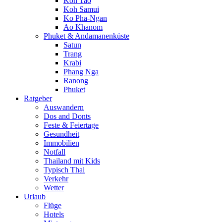
Koh Tao
Koh Samui
Ko Pha-Ngan
Ao Khanom
Phuket & Andamanenküste
Satun
Trang
Krabi
Phang Nga
Ranong
Phuket
Ratgeber
Auswandern
Dos and Donts
Feste & Feiertage
Gesundheit
Immobilien
Notfall
Thailand mit Kids
Typisch Thai
Verkehr
Wetter
Urlaub
Flüge
Hotels