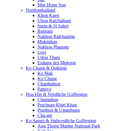
Mae Hong Son
Nordostthailand
Khon Kaen
Ubon Ratchathani
Surin & Si Saket
Buriram
Nakhon Ratchasima
Mukdahan
Nakhon Phanom
Loei
Udon Thani
Entlang des Mekong
Ko Chang & Ostküste
Ko Mak
Ko Chang
Chanthaburi
Pattaya
Hua Hin & Nördliche Golfregion
Chumphon
Prachuap Khiri Khan
Pranburi & Umgebung
Cha-am
Ko Samui & Südwestliche Golfregion
Ang Thong Marine National Park