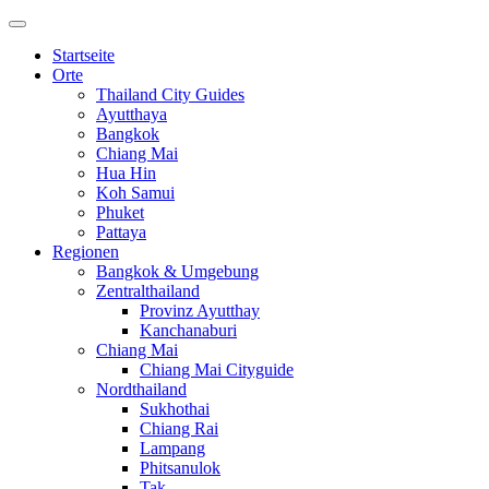
Startseite
Orte
Thailand City Guides
Ayutthaya
Bangkok
Chiang Mai
Hua Hin
Koh Samui
Phuket
Pattaya
Regionen
Bangkok & Umgebung
Zentralthailand
Provinz Ayutthay
Kanchanaburi
Chiang Mai
Chiang Mai Cityguide
Nordthailand
Sukhothai
Chiang Rai
Lampang
Phitsanulok
Tak