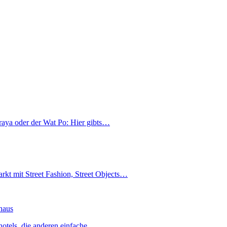
hraya oder der Wat Po: Hier gibts…
rkt mit Street Fashion, Street Objects…
haus
hotels, die anderen einfache…