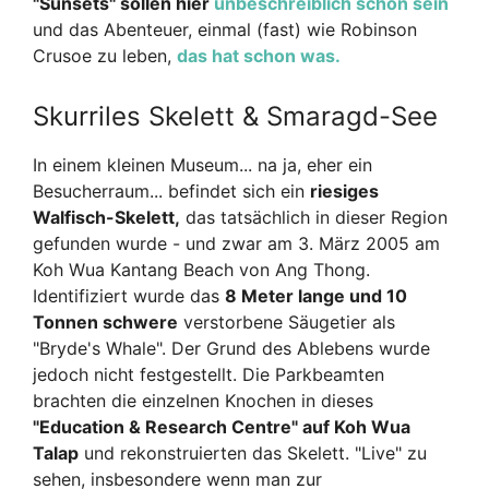
"Sunsets" sollen hier
unbeschreiblich schön sein
und das Abenteuer, einmal (fast) wie Robinson
Crusoe zu leben,
das hat schon was.
Skurriles Skelett & Smaragd-See
In einem kleinen Museum... na ja, eher ein
Besucherraum... befindet sich ein
riesiges
Walfisch-Skelett,
das tatsächlich in dieser Region
gefunden wurde - und zwar am 3. März 2005 am
Koh Wua Kantang Beach von Ang Thong.
Identifiziert wurde das
8 Meter lange und 10
Tonnen schwere
verstorbene Säugetier als
"Bryde's Whale". Der Grund des Ablebens wurde
jedoch nicht festgestellt. Die Parkbeamten
brachten die einzelnen Knochen in dieses
"Education & Research Centre" auf Koh Wua
Talap
und rekonstruierten das Skelett. "Live" zu
sehen, insbesondere wenn man zur