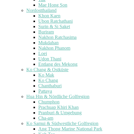
Mae Hong Son
Nordostthailand
Khon Kaen
Ubon Ratchathani
Surin & Si Saket
Buriram
Nakhon Ratchasima
Mukdahan
Nakhon Phanom
Loei
Udon Thani
Entlang des Mekong
Ko Chang & Ostküste
Ko Mak
Ko Chang
Chanthaburi
Pattaya
Hua Hin & Nördliche Golfregion
Chumphon
Prachuap Khiri Khan
Pranburi & Umgebung
Cha-am
Ko Samui & Südwestliche Golfregion
Ang Thong Marine National Park