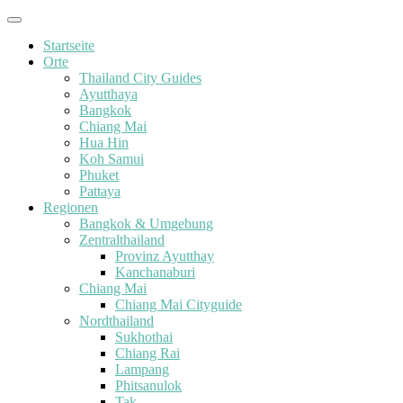
Startseite
Orte
Thailand City Guides
Ayutthaya
Bangkok
Chiang Mai
Hua Hin
Koh Samui
Phuket
Pattaya
Regionen
Bangkok & Umgebung
Zentralthailand
Provinz Ayutthay
Kanchanaburi
Chiang Mai
Chiang Mai Cityguide
Nordthailand
Sukhothai
Chiang Rai
Lampang
Phitsanulok
Tak