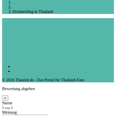
Startseite
Thailand Ratgeber
Drohnenflug in Thailand
Warnung vor giftigen Quallen in Thailand
Vorsicht vor diesem Thai
Food: Gerichte, die Sie meiden sollten!
Rund ums Geld in Thailand:
Tipps zum Geldwechseln, Abheben & Kreditkartenverlust
Best of
Thai-Food (4): Khao Pad
Best of Thai Food (12): Morning Glory -
Pak Boong
Kult in Thailand: Der 7-Eleven-Store
7 Tipps zur günstigsten Flug Buchung
Koh Samui - Fisherman’s
Village: Die Alternative zur Masse
Typisch Thai: Inhalation
Thai
Kräuter, Früchte, Blumen: Was darf ich mitnehmen?
Drogen
Thailand
Kleiderordnung und Füße
Datenschutz
Impressum
© 2026 Thaizeit.de - Das Portal für Thailand-Fans
Bewertung abgeben
×
Sterne
5
von 5
Meinung