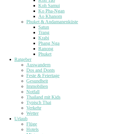
Koh Tao
Koh Samui
Ko Pha-Ngan
Ao Khanom
Phuket & Andamanenküste
Satun
Trang
Krabi
Phang Nga
Ranong
Phuket
Ratgeber
Auswandern
Dos and Donts
Feste & Feiertage
Gesundheit
Immobilien
Notfall
Thailand mit Kids
Typisch Thai
Verkehr
Wetter
Urlaub
Flüge
Hotels