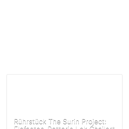
Rührstück The Surin Project:
Elefanten-Retterin Lek Chailert