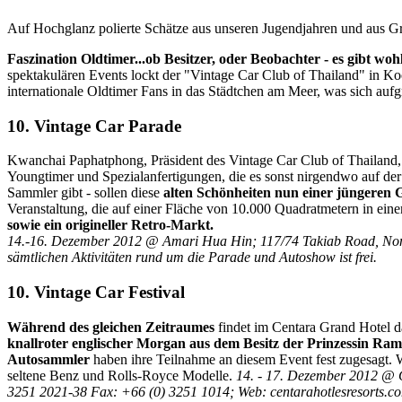
Auf Hochglanz polierte Schätze aus unseren Jugendjahren und aus G
Faszination Oldtimer...ob Besitzer, oder Beobachter - es gibt w
spektakulären Events lockt der "Vintage Car Club of Thailand" in K
internationale Oldtimer Fans in das Städtchen am Meer, was sich auf
10. Vintage Car Parade
Kwanchai Paphatphong, Präsident des Vintage Car Club of Thailand,
Youngtimer und Spezialanfertigungen, die es sonst nirgendwo auf der
Sammler gibt - sollen diese
alten Schönheiten nun einer jüngeren 
Veranstaltung, die auf einer Fläche von 10.000 Quadratmetern in ei
sowie ein origineller Retro-Markt.
14.-16. Dezember 2012 @ Amari Hua Hin; 117/74 Takiab Road, Non
sämtlichen Aktivitäten rund um die Parade und Autoshow ist frei.
10. Vintage Car Festival
Während des gleichen Zeitraumes
findet im Centara Grand Hotel 
knallroter englischer Morgan aus dem Besitz der Prinzessin Ra
Autosammler
haben ihre Teilnahme an diesem Event fest zugesagt. 
seltene Benz und Rolls-Royce Modelle.
14. - 17. Dezember 2012 @ 
3251 2021-38 Fax: +66 (0) 3251 1014; Web: centarahotlesresorts.c