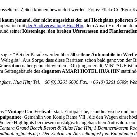
rosselterns Zeiten können bewundert werden. Fotos: Flickr CC/Egor K
ohl kaum jemand, der nicht angesichts der auf Hochglanz polierten
ooperation mit
der Stadtverwaltung Hua Hin
, dem Amari Hotel und dem
grund seiner
Küstenlage, den breiten Uferstrassen und Flaniermeile
 sagte: "Bei der Parade werden über
50 seltene Automobile im Wert 
 Welt gibt". Aus Sorge, dass diese Raritäten schon bald ganz von der 
Generation
näher gebracht werden. "Ob jung oder alt, VINTAGE ist in 
nem Seitengebäude des
eleganten AMARI HOTEL HUA HIN
stattfi
gkae, Hua Hin; Tel. +66 (0) 3261 6600 Fax. +66 (0) 3261 6699; We
das
"Vintage Car Festival"
statt. Europäische, skandinavische und ame
mpaipannee
, Gemahlin von König Rama VII., die den Wagen einst höch
Weitere Highlights bei diesem nostalgisch angehauchten Autosalon: e
Centara Grand Beach Resort & Villas Hua Hin; 1 Damnernkasem Road
om/huahin_hotels.asp
Der Eintritt zur Ausstellung ist frei. Einnahm