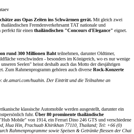
ataev
 Schätze aus Opas Zeiten ins Schwärmen gerät.
Mit gleich zwei
 thailändischen Fremdenverkehrsamt TAT nationale und
n
perfekt für einen
thailändischen "Concours d'Elegance"
eignet.
von rund 300 Millionen Baht
teilnehmen, darunter Oldtimer,
Bildfläche verschwinden - besonders im Königreich, wo es nur wenige
unseren Seelen" heisst deshalb auch das Motto der diesjährigen
ndet. Zum Rahmenprogramm gehören auch diverse
Rock-Konzerte
b: de.amari.com/huahin
.
Der Eintritt und die Teilnahme an
rikanische klassische Automobile werden ausgestellt, darunter ein
stpersönlich fuhr.
Über 80 prominente thailändische
in "Hub Mobile" von 1914, ein Ferrari Dino 246 GTS und verschiedene
, Hua Hin, Prachuab Khirikhan 77110, Thailand; Tel: +66 (0)
en durch Rahmenprogramme sowie Speisen & Getränke fliessen der Chai