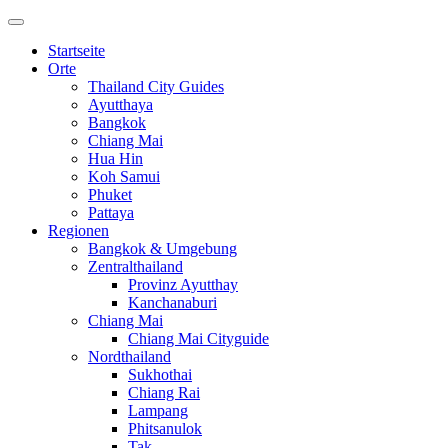
Startseite
Orte
Thailand City Guides
Ayutthaya
Bangkok
Chiang Mai
Hua Hin
Koh Samui
Phuket
Pattaya
Regionen
Bangkok & Umgebung
Zentralthailand
Provinz Ayutthay
Kanchanaburi
Chiang Mai
Chiang Mai Cityguide
Nordthailand
Sukhothai
Chiang Rai
Lampang
Phitsanulok
Tak