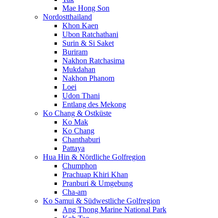
Mae Hong Son
Nordostthailand
Khon Kaen
Ubon Ratchathani
Surin & Si Saket
Buriram
Nakhon Ratchasima
Mukdahan
Nakhon Phanom
Loei
Udon Thani
Entlang des Mekong
Ko Chang & Ostküste
Ko Mak
Ko Chang
Chanthaburi
Pattaya
Hua Hin & Nördliche Golfregion
Chumphon
Prachuap Khiri Khan
Pranburi & Umgebung
Cha-am
Ko Samui & Südwestliche Golfregion
Ang Thong Marine National Park