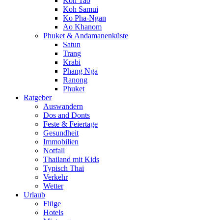
Koh Tao
Koh Samui
Ko Pha-Ngan
Ao Khanom
Phuket & Andamanenküste
Satun
Trang
Krabi
Phang Nga
Ranong
Phuket
Ratgeber
Auswandern
Dos and Donts
Feste & Feiertage
Gesundheit
Immobilien
Notfall
Thailand mit Kids
Typisch Thai
Verkehr
Wetter
Urlaub
Flüge
Hotels