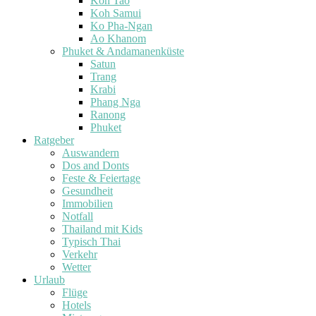
Koh Tao
Koh Samui
Ko Pha-Ngan
Ao Khanom
Phuket & Andamanenküste
Satun
Trang
Krabi
Phang Nga
Ranong
Phuket
Ratgeber
Auswandern
Dos and Donts
Feste & Feiertage
Gesundheit
Immobilien
Notfall
Thailand mit Kids
Typisch Thai
Verkehr
Wetter
Urlaub
Flüge
Hotels