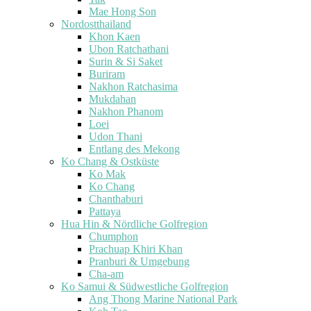
Mae Hong Son
Nordostthailand
Khon Kaen
Ubon Ratchathani
Surin & Si Saket
Buriram
Nakhon Ratchasima
Mukdahan
Nakhon Phanom
Loei
Udon Thani
Entlang des Mekong
Ko Chang & Ostküste
Ko Mak
Ko Chang
Chanthaburi
Pattaya
Hua Hin & Nördliche Golfregion
Chumphon
Prachuap Khiri Khan
Pranburi & Umgebung
Cha-am
Ko Samui & Südwestliche Golfregion
Ang Thong Marine National Park