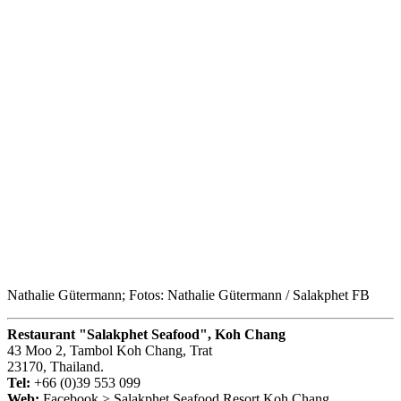
Nathalie Gütermann; Fotos: Nathalie Gütermann / Salakphet FB
Restaurant "Salakphet S
eafood", Koh Chang
43 Moo 2, Tambol Koh Chang, Trat
23170, Thailand.
Tel:
+66 (0)39 553 099
Web:
Facebook > Salakphet Seafood Resort Koh Chang