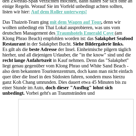
den Zweirad-Spaß verzichten möchten, dann halten Sie sich bitte an
einige Regeln. Worauf Sie im Vorfeld unbedingt achten sollten,
listen wir hier:
Auf dem Roller unterwegs!
Das Thaizeit-Team ging
mit dem Wagen auf Tour
,
denn wir
wollten unbedingt ein Thai Lokal ausprobieren, was uns vom
deutschen Management des
Traumhotels Emerald Cove
(am
Klong Phrao Beach) empfohlen worden ist: das
Salakphet Seafood
Restaurant
in der
Salakphet Bucht.
Siehe Bildergalerie links.
Es gilt als die
beste Adresse
der Insel. Einheimische pilgern täglich
hierher, und all diejenigen Urlauber, die "in the know" sind und die
recht lange Anfahrtszeit
in Kauf nehmen. Denn das "Salakphet"
liegt genau gegenüber vom Klong Phrao und White Sand Beach -
also dem bekannten Touristenzentrum, doch kann man nicht einfach
quer über die Insel in den Südosten fahren, sondern muss hierzu
ganz Koh Chang umrunden. Dies dauert etwa 45 Minuten bis zu
einer Stunde im Auto,
doch dieser "Ausflug" lohnt sich
unbeding
t.
Vorbei geht's an Traumstränden und