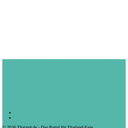
Warnung vor giftigen Quallen in Thailand
Vorsicht vor diesem Thai
Food: Gerichte, die Sie meiden sollten!
Rund ums Geld in Thailand:
Tipps zum Geldwechseln, Abheben & Kreditkartenverlust
7 Tipps
zur günstigsten Flug Buchung
Kult in Thailand: Der 7-Eleven-Store
Best of Thai Food (12): Morning Glory - Pak Boong
Best of Thai-Food (4): Khao Pad
Koh Samui - Fisherman’s Village:
Die Alternative zur Masse
Drogen Thailand
Typisch Thai:
Inhalation
Drama in Lamai, Koh Samui: Deutsche stirbt nach
Quallenstich
Kleiderordnung und Füße
Datenschutz
Impressum
© 2026 Thaizeit.de - Das Portal für Thailand-Fans