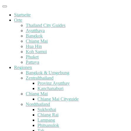
Startseite
Orte
Thailand City Guides
Ayutthaya
Bangkok
Chiang Mai
Hua Hin
Koh Samui
Phuket
Pattaya
Regionen
Bangkok & Umgebung
Zentralthailand
Provinz Ayutthay
Kanchanaburi
Chiang Mai
Chiang Mai Cityguide
Nordthailand
Sukhothai
Chiang Rai
Lampang
Phitsanulok
Tak