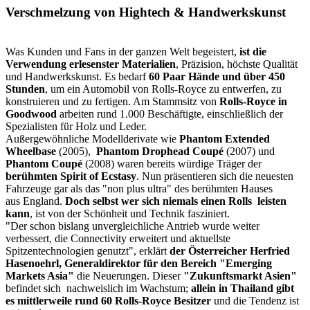
Verschmelzung von Hightech & Handwerkskunst
Was Kunden und Fans in der ganzen Welt begeistert,
ist die
Verwendung erlesenster Materialien
, Präzision, höchste Qualität
und Handwerkskunst. Es bedarf
60 Paar Hände und über 450
Stunden
, um ein Automobil von Rolls-Royce zu entwerfen, zu
konstruieren und zu fertigen. Am Stammsitz von
Rolls-Royce in
Goodwood
arbeiten rund 1.000 Beschäftigte, einschließlich der
Spezialisten für Holz und Leder.
Außergewöhnliche Modellderivate wie
Phantom Extended
Wheelbase
(2005),
Phantom Drophead Coupé
(2007) und
Phantom Coupé
(2008) waren bereits würdige Träger der
berühmten Spirit of Ecstasy
. Nun präsentieren sich die neuesten
Fahrzeuge gar als das "non plus ultra" des berühmten Hauses
aus England.
Doch selbst wer sich niemals einen Rolls leisten
kann
, ist von der Schönheit und Technik fasziniert.
"Der schon bislang unvergleichliche Antrieb wurde weiter
verbessert, die Connectivity erweitert und aktuellste
Spitzentechnologien genutzt", erklärt
der Österreicher Herfried
Hasenoehrl, Generaldirektor für den Bereich "Emerging
Markets Asia"
die Neuerungen. Dieser
"Zukunftsmarkt Asien"
befindet sich nachweislich im Wachstum;
allein in Thailand gibt
es mittlerweile rund 60 Rolls-Royce Besitzer
und die Tendenz ist