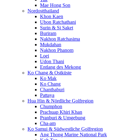
Mae Hong Son
Nordostthailand
Khon Kaen
Ubon Ratchathani
Surin & Si Saket
Buriram
Nakhon Ratchasima
Mukdahan
Nakhon Phanom
Loei
Udon Thani
Entlang des Mekong
Ko Chang & Ostküste
Ko Mak
Ko Chang
Chanthaburi
Pattaya
Hua Hin & Nördliche Golfregion
Chumphon
Prachuap Khiri Khan
Pranburi & Umgebung
Cha-am
Ko Samui & Südwestliche Golfregion
Ang Thong Marine National Park