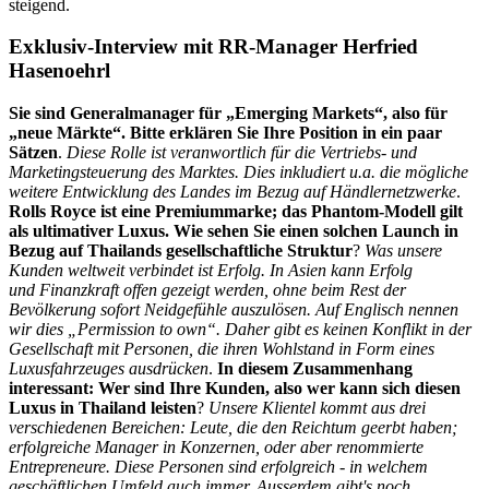
steigend.
Exklusiv-Interview mit RR-Manager Herfried
Hasenoehrl
Sie sind Generalmanager für „Emerging Markets“, also für
„neue Märkte“. Bitte erklären Sie Ihre Position in ein paar
Sätzen
.
Diese Rolle ist veranwortlich für die Vertriebs- und
Marketingsteuerung des Marktes. Dies inkludiert u.a. die mögliche
weitere Entwicklung des Landes im Bezug auf Händlernetzwerke
.
Rolls Royce ist eine Premiummarke; das Phantom-Modell gilt
als ultimativer Luxus. Wie sehen Sie einen solchen Launch in
Bezug auf Thailands gesellschaftliche Struktur
?
Was unsere
Kunden weltweit verbindet ist Erfolg. In Asien kann Erfolg
und Finanzkraft offen gezeigt werden, ohne beim Rest der
Bevölkerung sofort Neidgefühle auszulösen. Auf Englisch nennen
wir dies „Permission to own“. Daher gibt es keinen Konflikt in der
Gesellschaft mit Personen, die ihren Wohlstand in Form eines
Luxusfahrzeuges ausdrücken
.
In diesem Zusammenhang
interessant: Wer sind Ihre Kunden, also wer kann sich diesen
Luxus in Thailand leisten
?
Unsere Klientel kommt aus drei
verschiedenen Bereichen: Leute, die den Reichtum geerbt haben;
erfolgreiche Manager in Konzernen, oder aber renommierte
Entrepreneure. Diese Personen sind erfolgreich - in welchem
geschäftlichen Umfeld auch immer. Ausserdem gibt's noch