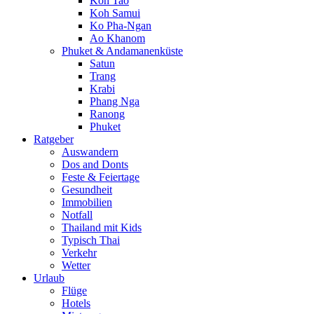
Koh Tao
Koh Samui
Ko Pha-Ngan
Ao Khanom
Phuket & Andamanenküste
Satun
Trang
Krabi
Phang Nga
Ranong
Phuket
Ratgeber
Auswandern
Dos and Donts
Feste & Feiertage
Gesundheit
Immobilien
Notfall
Thailand mit Kids
Typisch Thai
Verkehr
Wetter
Urlaub
Flüge
Hotels