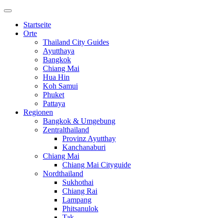
Startseite
Orte
Thailand City Guides
Ayutthaya
Bangkok
Chiang Mai
Hua Hin
Koh Samui
Phuket
Pattaya
Regionen
Bangkok & Umgebung
Zentralthailand
Provinz Ayutthay
Kanchanaburi
Chiang Mai
Chiang Mai Cityguide
Nordthailand
Sukhothai
Chiang Rai
Lampang
Phitsanulok
Tak