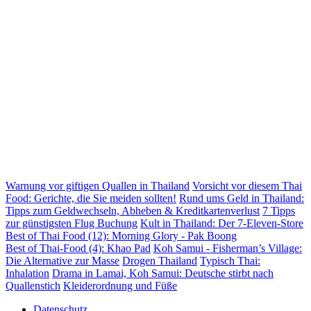
Warnung vor giftigen Quallen in Thailand
Vorsicht vor diesem Thai
Food: Gerichte, die Sie meiden sollten!
Rund ums Geld in Thailand:
Tipps zum Geldwechseln, Abheben & Kreditkartenverlust
7 Tipps
zur günstigsten Flug Buchung
Kult in Thailand: Der 7-Eleven-Store
Best of Thai Food (12): Morning Glory - Pak Boong
Best of Thai-Food (4): Khao Pad
Koh Samui - Fisherman’s Village:
Die Alternative zur Masse
Drogen Thailand
Typisch Thai:
Inhalation
Drama in Lamai, Koh Samui: Deutsche stirbt nach
Quallenstich
Kleiderordnung und Füße
Datenschutz