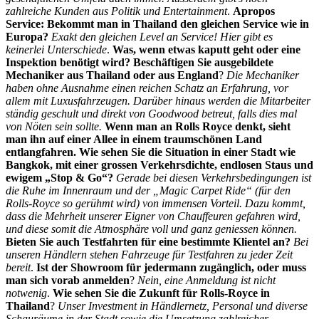
zahlreiche Kunden aus Politik und Entertainment
.
Apropos
Service: Bekommt man in Thailand den gleichen Service wie in
Europa?
Exakt den gleichen Level an Service! Hier gibt es
keinerlei Unterschiede
.
Was, wenn etwas kaputt geht oder eine
Inspektion benötigt wird? Beschäftigen Sie ausgebildete
Mechaniker aus Thailand oder aus England
?
Die Mechaniker
haben ohne Ausnahme einen reichen Schatz an Erfahrung, vor
allem mit Luxusfahrzeugen. Darüber hinaus werden die Mitarbeiter
ständig geschult und direkt von Goodwood betreut, falls dies mal
von Nöten sein sollte.
Wenn man an Rolls Royce denkt, sieht
man ihn auf einer Allee in einem traumschönen Land
entlangfahren. Wie sehen Sie die Situation in einer Stadt wie
Bangkok, mit einer grossen Verkehrsdichte, endlosen Staus und
ewigem „Stop & Go“?
Gerade bei diesen Verkehrsbedingungen ist
die Ruhe im Innenraum und der „Magic Carpet Ride“ (für den
Rolls-Royce so gerühmt wird) von immensen Vorteil. Dazu kommt,
dass die Mehrheit unserer Eigner von Chauffeuren gefahren wird,
und diese somit die Atmosphäre voll und ganz geniessen können.
Bieten Sie auch Testfahrten für eine bestimmte Klientel an?
Bei
unseren Händlern stehen Fahrzeuge für Testfahren zu jeder Zeit
bereit
.
Ist der Showroom für jedermann zugänglich, oder muss
man sich vorab anmelden
?
Nein, eine Anmeldung ist nicht
notwenig
.
Wie sehen Sie die Zukunft für Rolls-Royce in
Thailand
?
Unser Investment in Händlernetz, Personal und diverse
Schauräume in der Stadt sowie die Umsetzung zahlreicher