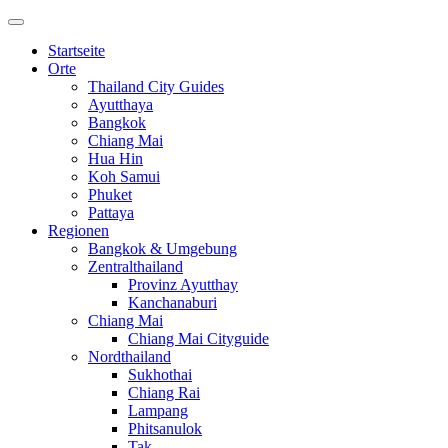
Startseite
Orte
Thailand City Guides
Ayutthaya
Bangkok
Chiang Mai
Hua Hin
Koh Samui
Phuket
Pattaya
Regionen
Bangkok & Umgebung
Zentralthailand
Provinz Ayutthay
Kanchanaburi
Chiang Mai
Chiang Mai Cityguide
Nordthailand
Sukhothai
Chiang Rai
Lampang
Phitsanulok
Tak