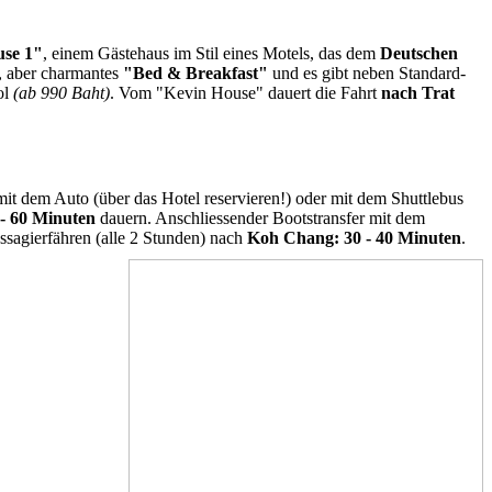
se 1"
, einem Gästehaus im Stil eines Motels, das dem
Deutschen
s, aber charmantes
"Bed & Breakfast"
und es gibt neben Standard-
ol
(ab 990 Baht)
. Vom "Kevin House" dauert die Fahrt
nach Trat
mit dem Auto (über das Hotel reservieren!) oder mit dem Shuttlebus
- 6
0 Minuten
dauern. Anschliessender Bootstransfer mit dem
ssagierfähren (alle 2 Stunden) nach
Koh Chang: 30 - 40 Minuten
.