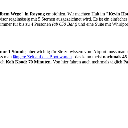
albem Wege" in Rayong
empfohlen. Wir machten Halt im
"Kevin Hou
sor regelmässig mit 5 Sternen ausgezeichnet wird. Es ist ein einfache
immer für bis zu 4 Personen
(ab 650 Baht)
und eine Suite mit Whirlpo
nur 1 Stunde
, aber wichtig für Sie zu wissen: vom Airport muss man 
ss man
längere Zeit auf das Boot warten
...das kann meist
nochmals 45 
ach
Koh Kood:
70 Minuten.
Von hier fahren auch mehrmals täglich Pa