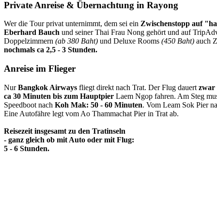
Private Anreise & Übernachtung in Rayong
Wer die Tour privat unternimmt, dem sei ein
Zwischenstopp auf "h
Eberhard Bauch
und seiner Thai Frau Nong gehört und auf TripAdvi
Doppelzimmern
(ab 380 Baht)
und Deluxe Rooms
(450 Baht)
auch Z
nochmals ca 2,5 - 3 Stunden.
Anreise im Flieger
Nur
Bangkok Airways
fliegt direkt nach Trat. Der Flug dauert
zwar 
ca 30 Minuten bis zum Hauptpier
Laem Ngop fahren. Am Steg mu
Speedboot nach
Koh Mak: 50 - 60 Minuten
. Vom Leam Sok Pier n
Eine Autofähre legt vom Ao Thammachat Pier in Trat ab.
Reisezeit insgesamt zu den Tratinseln
- ganz gleich ob mit Auto oder mit Flug:
5 - 6 Stunden.