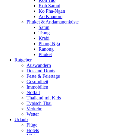
Koh Tao
Koh Samui
Ko Pha-Ngan
Ao Khanom
Phuket & Andamanenküste
Satun
Trang
Krabi
Phang Nga
Ranong
Phuket
Ratgeber
Auswandern
Dos and Donts
Feste & Feiertage
Gesundheit
Immobilien
Notfall
Thailand mit Kids
Typisch Thai
Verkehr
Wetter
Urlaub
Flüge
Hotels