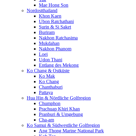
Mae Hong Son
Nordostthailand
Khon Kaen
Ubon Ratchathani
Surin & Si Saket
Buriram
Nakhon Ratchasima
Mukdahan
Nakhon Phanom
Loei
Udon Thani
Entlang des Mekong
Ko Chang & Ostküste
Ko Mak
Ko Chang
Chanthaburi
Pattaya
Hua Hin & Nördliche Golfregion
Chumphon
Prachuap Khiri Khan
Pranburi & Umgebung
Cha-am
Ko Samui & Südwestliche Golfregion
Ang Thong Marine National Park