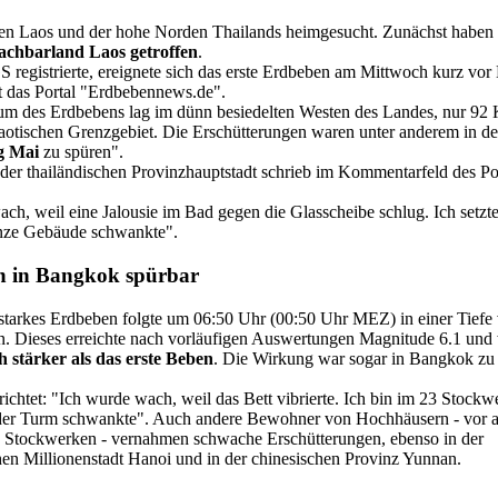
den Laos und der hohe Norden Thailands heimgesucht. Zunächst haben
achbarland Laos getroffen
.
registrierte, ereignete sich das erste Erdbeben am Mittwoch kurz vo
bt das Portal "Erdbebennews.de".
um des Erdbebens lag im dünn besiedelten Westen des Landes, nur 92 K
laotischen Grenzgebiet. Die Erschütterungen waren unter anderem in de
g Mai
zu spüren".
der thailändischen Provinzhauptstadt schrieb im Kommentarfeld des Por
ach, weil eine Jalousie im Bad gegen die Glasscheibe schlug. Ich se
nze Gebäude schwankte".
 in Bangkok spürbar
 starkes Erdbeben folgte um 06:50 Uhr (00:50 Uhr MEZ) in einer Tiefe
n. Dieses erreichte nach vorläufigen Auswertungen Magnitude 6.1 und
h stärker als das erste Beben
. Die Wirkung war sogar in Bangkok zu
ichtet: "Ich wurde wach, weil das Bett vibrierte. Ich bin im 23 Stockw
der Turm schwankte". Auch andere Bewohner von Hochhäusern - vor 
n Stockwerken - vernahmen schwache Erschütterungen, ebenso in der
en Millionenstadt Hanoi und in der chinesischen Provinz Yunnan.