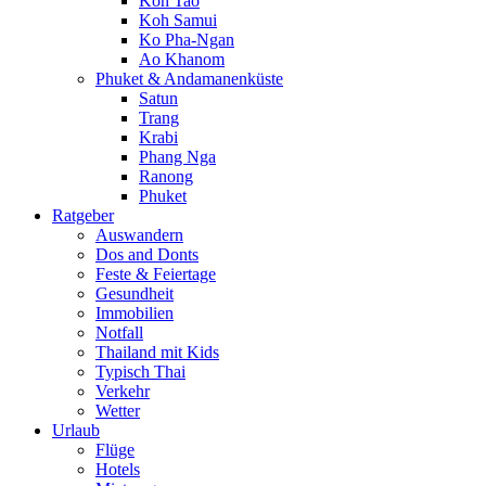
Koh Tao
Koh Samui
Ko Pha-Ngan
Ao Khanom
Phuket & Andamanenküste
Satun
Trang
Krabi
Phang Nga
Ranong
Phuket
Ratgeber
Auswandern
Dos and Donts
Feste & Feiertage
Gesundheit
Immobilien
Notfall
Thailand mit Kids
Typisch Thai
Verkehr
Wetter
Urlaub
Flüge
Hotels