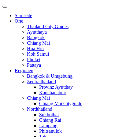
Startseite
Orte
Thailand City Guides
Ayutthaya
Bangkok
Chiang Mai
Hua Hin
Koh Samui
Phuket
Pattaya
Regionen
Bangkok & Umgebung
Zentralthailand
Provinz Ayutthay
Kanchanaburi
Chiang Mai
Chiang Mai Cityguide
Nordthailand
Sukhothai
Chiang Rai
Lampang
Phitsanulok
Tak