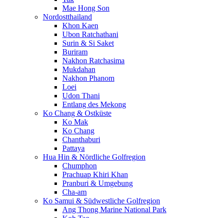
Mae Hong Son
Nordostthailand
Khon Kaen
Ubon Ratchathani
Surin & Si Saket
Buriram
Nakhon Ratchasima
Mukdahan
Nakhon Phanom
Loei
Udon Thani
Entlang des Mekong
Ko Chang & Ostküste
Ko Mak
Ko Chang
Chanthaburi
Pattaya
Hua Hin & Nördliche Golfregion
Chumphon
Prachuap Khiri Khan
Pranburi & Umgebung
Cha-am
Ko Samui & Südwestliche Golfregion
Ang Thong Marine National Park