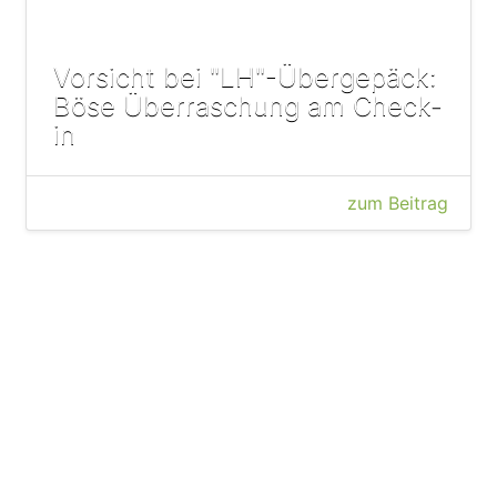
Vorsicht bei "LH"-Übergepäck:
Böse Überraschung am Check-
in
zum Beitrag