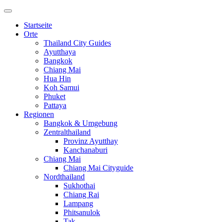
Startseite
Orte
Thailand City Guides
Ayutthaya
Bangkok
Chiang Mai
Hua Hin
Koh Samui
Phuket
Pattaya
Regionen
Bangkok & Umgebung
Zentralthailand
Provinz Ayutthay
Kanchanaburi
Chiang Mai
Chiang Mai Cityguide
Nordthailand
Sukhothai
Chiang Rai
Lampang
Phitsanulok
Tak