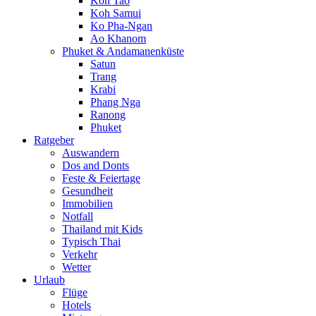
Koh Tao
Koh Samui
Ko Pha-Ngan
Ao Khanom
Phuket & Andamanenküste
Satun
Trang
Krabi
Phang Nga
Ranong
Phuket
Ratgeber
Auswandern
Dos and Donts
Feste & Feiertage
Gesundheit
Immobilien
Notfall
Thailand mit Kids
Typisch Thai
Verkehr
Wetter
Urlaub
Flüge
Hotels