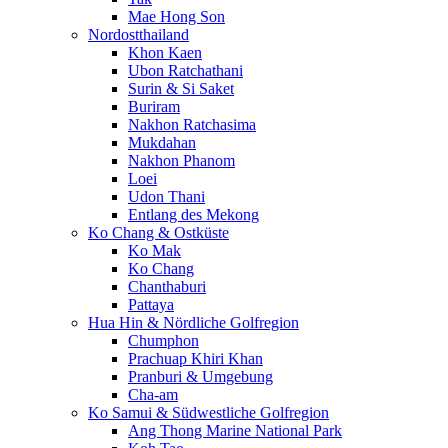
Mae Hong Son
Nordostthailand
Khon Kaen
Ubon Ratchathani
Surin & Si Saket
Buriram
Nakhon Ratchasima
Mukdahan
Nakhon Phanom
Loei
Udon Thani
Entlang des Mekong
Ko Chang & Ostküste
Ko Mak
Ko Chang
Chanthaburi
Pattaya
Hua Hin & Nördliche Golfregion
Chumphon
Prachuap Khiri Khan
Pranburi & Umgebung
Cha-am
Ko Samui & Südwestliche Golfregion
Ang Thong Marine National Park