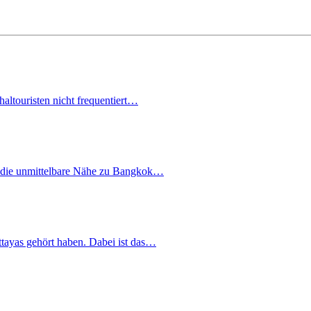
altouristen nicht frequentiert…
lem die unmittelbare Nähe zu Bangkok…
tayas gehört haben. Dabei ist das…