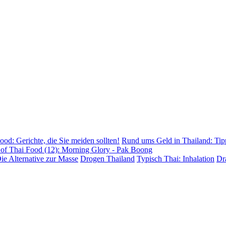
ood: Gerichte, die Sie meiden sollten!
Rund ums Geld in Thailand: Tip
 of Thai Food (12): Morning Glory - Pak Boong
ie Alternative zur Masse
Drogen Thailand
Typisch Thai: Inhalation
Dr