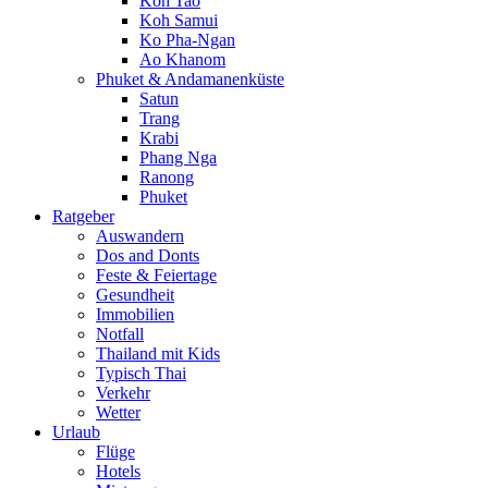
Koh Tao
Koh Samui
Ko Pha-Ngan
Ao Khanom
Phuket & Andamanenküste
Satun
Trang
Krabi
Phang Nga
Ranong
Phuket
Ratgeber
Auswandern
Dos and Donts
Feste & Feiertage
Gesundheit
Immobilien
Notfall
Thailand mit Kids
Typisch Thai
Verkehr
Wetter
Urlaub
Flüge
Hotels