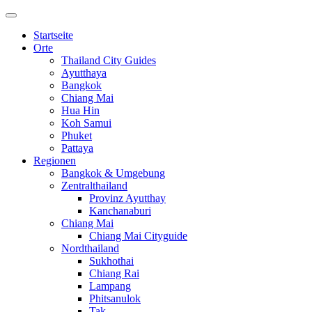
Startseite
Orte
Thailand City Guides
Ayutthaya
Bangkok
Chiang Mai
Hua Hin
Koh Samui
Phuket
Pattaya
Regionen
Bangkok & Umgebung
Zentralthailand
Provinz Ayutthay
Kanchanaburi
Chiang Mai
Chiang Mai Cityguide
Nordthailand
Sukhothai
Chiang Rai
Lampang
Phitsanulok
Tak