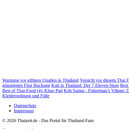
Warnung vor giftigen Quallen in Thailand
Vorsicht vor diesem Thai F
günstigsten Flug Buchung
Kult in Thailand: Der 7-Eleven-Store
Best
Best of Thai-Food (4): Khao Pad
Koh Samui - Fisherman’s Village: D
Kleiderordnung und Füße
Datenschutz
Impressum
© 2026 Thaizeit.de - Das Portal für Thailand-Fans