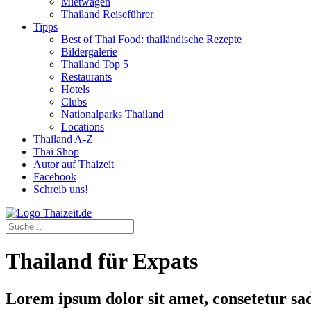
Mietwagen
Thailand Reiseführer
Tipps
Best of Thai Food: thailändische Rezepte
Bildergalerie
Thailand Top 5
Restaurants
Hotels
Clubs
Nationalparks Thailand
Locations
Thailand A-Z
Thai Shop
Autor auf Thaizeit
Facebook
Schreib uns!
Thailand für Expats
Lorem ipsum dolor sit amet, consetetur sa