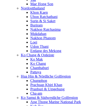
Mae Hong Son
Nordostthailand
Khon Kaen
Ubon Ratchathani
Surin & Si Saket
Buriram
Nakhon Ratchasima
Mukdahan
Nakhon Phanom
Loei
Udon Thani
Entlang des Mekong
Ko Chang & Ostküste
Ko Mak
Ko Chang
Chanthaburi
Pattaya
Hua Hin & Nördliche Golfregion
Chumphon
Prachuap Khiri Khan
Pranburi & Umgebung
Cha-am
Ko Samui & Südwestliche Golfregion
Ang Thong Marine National Park