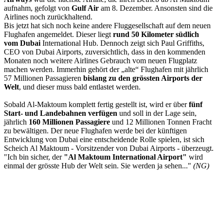
aufnahm, gefolgt von
Gulf Air
am 8. Dezember. Ansonsten sind die
Airlines noch zurückhaltend.
Bis jetzt hat sich noch keine andere Fluggesellschaft auf dem neuen
Flughafen angemeldet. Dieser liegt
rund 50 Kilometer südlich
vom Dubai
International Hub. Dennoch zeigt sich Paul Griffiths,
CEO von Dubai Airports, zuversichtlich, dass in den kommenden
Monaten noch weitere Airlines Gebrauch vom neuen Flugplatz
machen werden. Immerhin gehört der „alte“ Flughafen mit jährlich
57 Millionen Passagieren
bislang zu den grössten Airports der
Welt
, und dieser muss bald entlastet werden.
Sobald Al-Maktoum komplett fertig gestellt ist, wird er über
fünf
Start- und Landebahnen verfügen
und soll in der Lage sein,
jährlich
160 Millionen Passagiere
und 12 Millionen Tonnen Fracht
zu bewältigen. Der neue Flughafen werde bei der künftigen
Entwicklung von Dubai eine entscheidende Rolle spielen, ist sich
Scheich Al Maktoum - Vorsitzender von Dubai Airports - überzeugt.
"Ich bin sicher, der
"Al Maktoum International Airport"
wird
einmal der grösste Hub der Welt sein. Sie werden ja sehen..."
(NG)