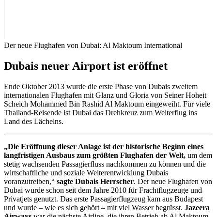
Der neue Flughafen von Dubai: Al Maktoum International
Dubais neuer Airport ist eröffnet
Ende Oktober 2013 wurde die erste Phase von Dubais zweitem
internationalen Flughafen mit Glanz und Gloria von Seiner Hoheit
Scheich Mohammed Bin Rashid Al Maktoum eingeweiht. Für viele
Thailand-Reisende ist Dubai das Drehkreuz zum Weiterflug ins
Land des Lächelns.
„Die Eröffnung dieser Anlage ist der historische Beginn eines
langfristigen Ausbaus zum größten Flughafen der Welt,
um dem
stetig wachsenden Passagierfluss nachkommen zu können und die
wirtschaftliche und soziale Weiterentwicklung Dubais
voranzutreiben,“
sagte Dubais Herrscher
. Der neue Flughafen von
Dubai wurde schon seit dem Jahre 2010 für Frachtflugzeuge und
Privatjets genutzt. Das erste Passagierflugzeug kam aus Budapest
und wurde – wie es sich gehört – mit viel Wasser begrüsst.
Jazeera
Airways
war die nächste Airline, die ihren Betrieb ab Al Maktoum