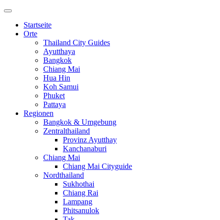
Startseite
Orte
Thailand City Guides
Ayutthaya
Bangkok
Chiang Mai
Hua Hin
Koh Samui
Phuket
Pattaya
Regionen
Bangkok & Umgebung
Zentralthailand
Provinz Ayutthay
Kanchanaburi
Chiang Mai
Chiang Mai Cityguide
Nordthailand
Sukhothai
Chiang Rai
Lampang
Phitsanulok
Tak