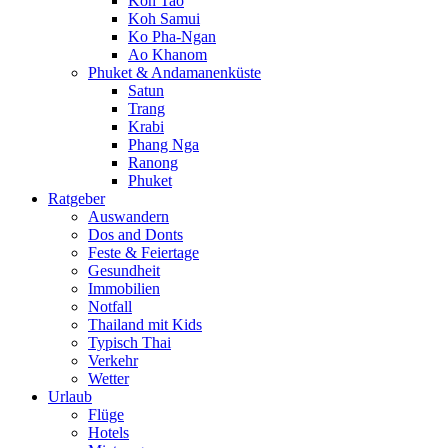
Koh Tao
Koh Samui
Ko Pha-Ngan
Ao Khanom
Phuket & Andamanenküste
Satun
Trang
Krabi
Phang Nga
Ranong
Phuket
Ratgeber
Auswandern
Dos and Donts
Feste & Feiertage
Gesundheit
Immobilien
Notfall
Thailand mit Kids
Typisch Thai
Verkehr
Wetter
Urlaub
Flüge
Hotels