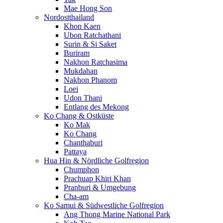
Mae Hong Son
Nordostthailand
Khon Kaen
Ubon Ratchathani
Surin & Si Saket
Buriram
Nakhon Ratchasima
Mukdahan
Nakhon Phanom
Loei
Udon Thani
Entlang des Mekong
Ko Chang & Ostküste
Ko Mak
Ko Chang
Chanthaburi
Pattaya
Hua Hin & Nördliche Golfregion
Chumphon
Prachuap Khiri Khan
Pranburi & Umgebung
Cha-am
Ko Samui & Südwestliche Golfregion
Ang Thong Marine National Park