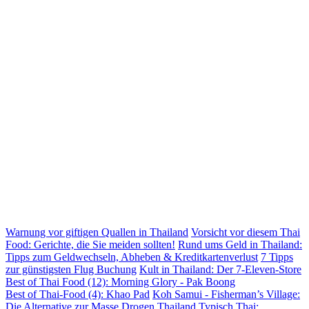
Warnung vor giftigen Quallen in Thailand
Vorsicht vor diesem Thai
Food: Gerichte, die Sie meiden sollten!
Rund ums Geld in Thailand:
Tipps zum Geldwechseln, Abheben & Kreditkartenverlust
7 Tipps
zur günstigsten Flug Buchung
Kult in Thailand: Der 7-Eleven-Store
Best of Thai Food (12): Morning Glory - Pak Boong
Best of Thai-Food (4): Khao Pad
Koh Samui - Fisherman’s Village:
Die Alternative zur Masse
Drogen Thailand
Typisch Thai: