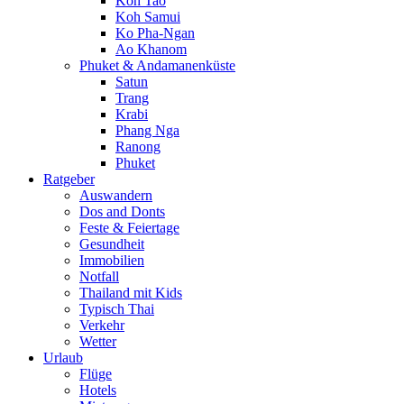
Koh Tao
Koh Samui
Ko Pha-Ngan
Ao Khanom
Phuket & Andamanenküste
Satun
Trang
Krabi
Phang Nga
Ranong
Phuket
Ratgeber
Auswandern
Dos and Donts
Feste & Feiertage
Gesundheit
Immobilien
Notfall
Thailand mit Kids
Typisch Thai
Verkehr
Wetter
Urlaub
Flüge
Hotels