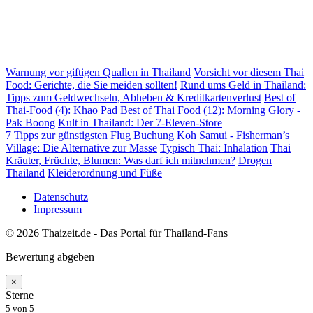
Warnung vor giftigen Quallen in Thailand
Vorsicht vor diesem Thai
Food: Gerichte, die Sie meiden sollten!
Rund ums Geld in Thailand:
Tipps zum Geldwechseln, Abheben & Kreditkartenverlust
Best of
Thai-Food (4): Khao Pad
Best of Thai Food (12): Morning Glory -
Pak Boong
Kult in Thailand: Der 7-Eleven-Store
7 Tipps zur günstigsten Flug Buchung
Koh Samui - Fisherman’s
Village: Die Alternative zur Masse
Typisch Thai: Inhalation
Thai
Kräuter, Früchte, Blumen: Was darf ich mitnehmen?
Drogen
Thailand
Kleiderordnung und Füße
Datenschutz
Impressum
© 2026 Thaizeit.de - Das Portal für Thailand-Fans
Bewertung abgeben
×
Sterne
5
von 5