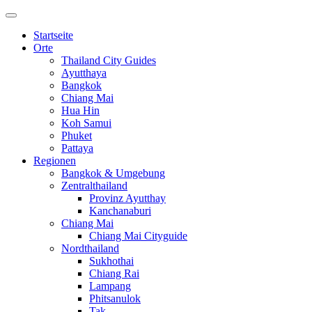
Startseite
Orte
Thailand City Guides
Ayutthaya
Bangkok
Chiang Mai
Hua Hin
Koh Samui
Phuket
Pattaya
Regionen
Bangkok & Umgebung
Zentralthailand
Provinz Ayutthay
Kanchanaburi
Chiang Mai
Chiang Mai Cityguide
Nordthailand
Sukhothai
Chiang Rai
Lampang
Phitsanulok
Tak