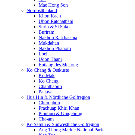
Mae Hong Son
Nordostthailand
Khon Kaen
Ubon Ratchathani
Surin & Si Saket
Buriram
Nakhon Ratchasima
Mukdahan
Nakhon Phanom
Loei
Udon Thani
Entlang des Mekong
Ko Chang & Ostküste
Ko Mak
Ko Chang
Chanthaburi
Pattaya
Hua Hin & Nördliche Golfregion
Chumphon
Prachuap Khiri Khan
Pranburi & Umgebung
Cha-am
Ko Samui & Südwestliche Golfregion
Ang Thong Marine National Park