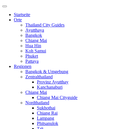
Startseite
Orte
Thailand City Guides
Ayutthaya
Bangkok
Chiang Mai
Hua Hin
Koh Samui
Phuket
Pattaya
Regionen
Bangkok & Umgebung
Zentralthailand
Provinz Ayutthay
Kanchanaburi
Chiang Mai
Chiang Mai Cityguide
Nordthailand
Sukhothai
Chiang Rai
Lampang
Phitsanulok
Tak