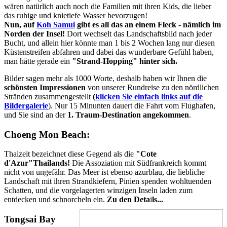
wären natürlich auch noch die Familien mit ihren Kids, die lieber
das ruhige und knietiefe Wasser bevorzugen!
Nun, auf
Koh Samui
gibt es all das an einem Fleck - nämlich im
Norden der Insel!
Dort wechselt das Landschaftsbild nach jeder
Bucht, und allein hier könnte man 1 bis 2 Wochen lang nur diesen
Küstenstreifen abfahren und dabei das wunderbare Gefühl haben,
man hätte gerade ein
"Strand-Hopping" hinter sich.
Bilder sagen mehr als 1000 Worte, deshalb haben wir Ihnen die
schönsten Impressionen
von unserer Rundreise zu den nördlichen
Stränden zusammengestellt
(
klicken Sie einfach links auf die
Bildergalerie
). Nur 15 Minunten dauert die Fahrt vom Flughafen,
und Sie sind an der
1. Traum-Destination angekommen
.
Choeng Mon Beach:
Thaizeit bezeichnet diese Gegend als die
"Cote
d'Azur"Thailands!
Die Assoziation mit Südfrankreich kommt
nicht von ungefähr. Das Meer ist ebenso azurblau, die liebliche
Landschaft mit ihren Strandkiefern, Pinien spenden wohltuenden
Schatten, und die vorgelagerten winzigen Inseln laden zum
entdecken und schnorcheln ein.
Zu den Deta
i
ls...
Tongsai Bay