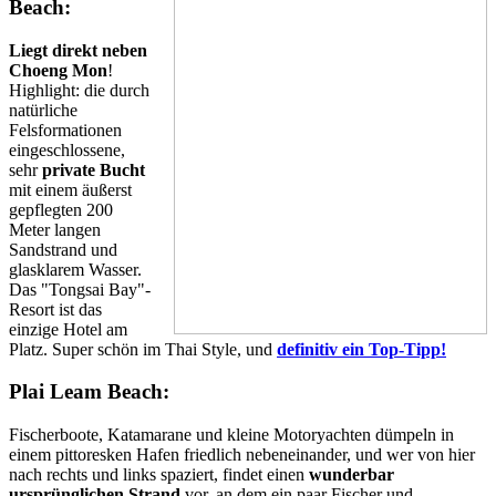
Beach:
Liegt direkt neben
Choeng Mon
!
Highlight: die durch
natürliche
Felsformationen
eingeschlossene,
sehr
private Bucht
mit einem äußerst
gepflegten 200
Meter langen
Sandstrand und
glasklarem Wasser.
Das "Tongsai Bay"-
Resort ist das
einzige Hotel am
Platz. Super schön im Thai Style, und
definitiv ein Top-Tipp!
Plai Leam Beach:
Fischerboote, Katamarane und kleine Motoryachten dümpeln in
einem pittoresken Hafen friedlich nebeneinander, und wer von hier
nach rechts und links spaziert, findet einen
wunderbar
ursprünglichen Strand
vor, an dem ein paar Fischer und