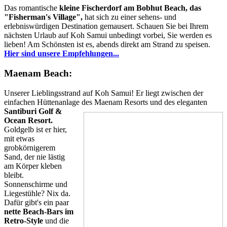
Das romantische
kleine Fischerdorf am Bobhut Beach, das
"Fisherman's Village",
hat sich zu einer sehens- und
erlebniswürdigen Destination gemausert. Schauen Sie bei Ihrem
nächsten Urlaub auf Koh Samui unbedingt vorbei, Sie werden es
lieben! Am Schönsten ist es, abends direkt am Strand zu speisen.
Hier sind unsere Empfehlungen...
Maenam Beach:
Unserer Lieblingsstrand auf Koh Samui! Er liegt zwischen der
einfachen Hüttenanlage des Maenam Resorts und des
eleganten
Santiburi Golf &
Ocean Resort.
Goldgelb ist er hier,
mit etwas
grobkörnigerem
Sand, der nie lästig
am Körper kleben
bleibt.
Sonnenschirme und
Liegestühle? Nix da.
Dafür gibt's ein paar
nette Beach-Bars im
Retro-Style
und die