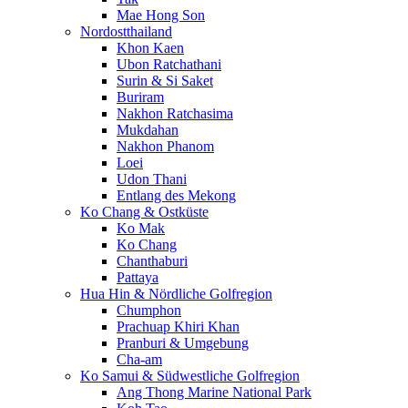
Mae Hong Son
Nordostthailand
Khon Kaen
Ubon Ratchathani
Surin & Si Saket
Buriram
Nakhon Ratchasima
Mukdahan
Nakhon Phanom
Loei
Udon Thani
Entlang des Mekong
Ko Chang & Ostküste
Ko Mak
Ko Chang
Chanthaburi
Pattaya
Hua Hin & Nördliche Golfregion
Chumphon
Prachuap Khiri Khan
Pranburi & Umgebung
Cha-am
Ko Samui & Südwestliche Golfregion
Ang Thong Marine National Park