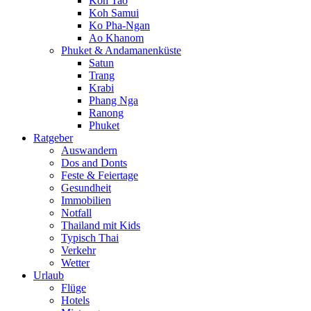
Koh Tao
Koh Samui
Ko Pha-Ngan
Ao Khanom
Phuket & Andamanenküste
Satun
Trang
Krabi
Phang Nga
Ranong
Phuket
Ratgeber
Auswandern
Dos and Donts
Feste & Feiertage
Gesundheit
Immobilien
Notfall
Thailand mit Kids
Typisch Thai
Verkehr
Wetter
Urlaub
Flüge
Hotels