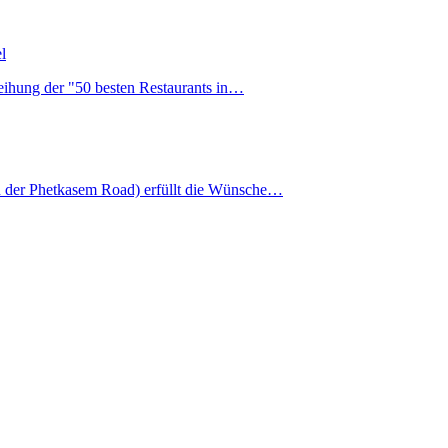
l
eihung der "50 besten Restaurants in…
 der Phetkasem Road) erfüllt die Wünsche…