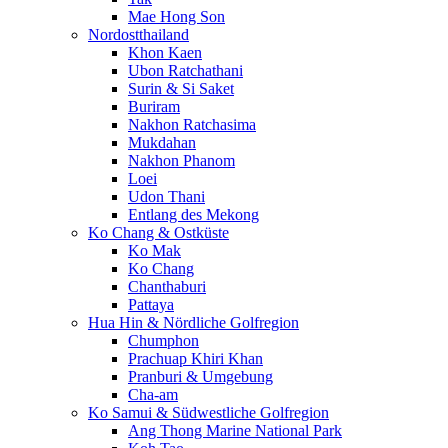
Mae Hong Son
Nordostthailand
Khon Kaen
Ubon Ratchathani
Surin & Si Saket
Buriram
Nakhon Ratchasima
Mukdahan
Nakhon Phanom
Loei
Udon Thani
Entlang des Mekong
Ko Chang & Ostküste
Ko Mak
Ko Chang
Chanthaburi
Pattaya
Hua Hin & Nördliche Golfregion
Chumphon
Prachuap Khiri Khan
Pranburi & Umgebung
Cha-am
Ko Samui & Südwestliche Golfregion
Ang Thong Marine National Park