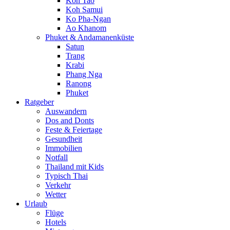
Koh Tao
Koh Samui
Ko Pha-Ngan
Ao Khanom
Phuket & Andamanenküste
Satun
Trang
Krabi
Phang Nga
Ranong
Phuket
Ratgeber
Auswandern
Dos and Donts
Feste & Feiertage
Gesundheit
Immobilien
Notfall
Thailand mit Kids
Typisch Thai
Verkehr
Wetter
Urlaub
Flüge
Hotels