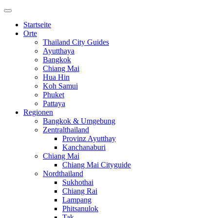
Startseite
Orte
Thailand City Guides
Ayutthaya
Bangkok
Chiang Mai
Hua Hin
Koh Samui
Phuket
Pattaya
Regionen
Bangkok & Umgebung
Zentralthailand
Provinz Ayutthay
Kanchanaburi
Chiang Mai
Chiang Mai Cityguide
Nordthailand
Sukhothai
Chiang Rai
Lampang
Phitsanulok
Tak