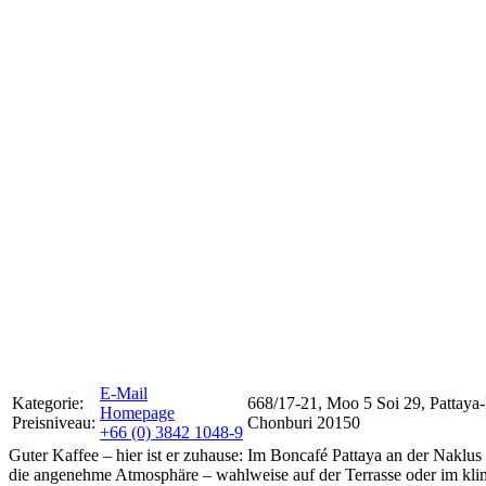
E-Mail
Kategorie:
668/17-21, Moo 5 Soi 29, Pattay
Homepage
Preisniveau:
Chonburi 20150
+66 (0) 3842 1048-9
Guter Kaffee – hier ist er zuhause: Im Boncafé Pattaya an der Naklu
die angenehme Atmosphäre – wahlweise auf der Terrasse oder im klim