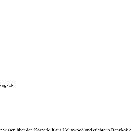
Bangkok.
 wissen über den Körperkult aus Hollywood und erlebte in Bangkok ei