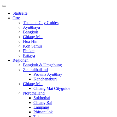
Startseite
Orte
Thailand City Guides
Ayutthaya
Bangkok
Chiang Mai
Hua Hin
Koh Samui
Phuket
Pattaya
Regionen
Bangkok & Umgebung
Zentralthailand
Provinz Ayutthay
Kanchanaburi
Chiang Mai
Chiang Mai Cityguide
Nordthailand
Sukhothai
Chiang Rai
Lampang
Phitsanulok
Tak