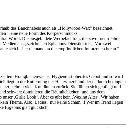
nterhalb des Bauchnabels auch als „Hollywood-Wax” bezeichnet.
werden – eine neue Form des Körperschmucks.
ntral World. Die ausgebildete Werbefachfrau, die zuvor neun Jahre
en Medien ausgezeichneten Epilations-Dienstleisters. Vor zwei
raute sich bisher niemand an die empfindlichen Intimzonen heran.“
duziertem Honigbienenwachs. Hygiene ist oberstes Gebot und so wird
eil liegt in der Entfernung der Haarwurzel und der dadurch bedingten
enarzt, kehren viele Kundinnen zurück. Sie fühlen sich gepflegt und
t und schwarz dominieren die Räumlichkeiten, und aus dem
 unser ‚Girlie Look‘. Aber es gibt kein ‚Waxing Alter‘. Wir haben
 kein Thema. Also, Ladies, nur keine Scham...! Wer im Trend liegen
ke Ergebnis glatt glücklich.