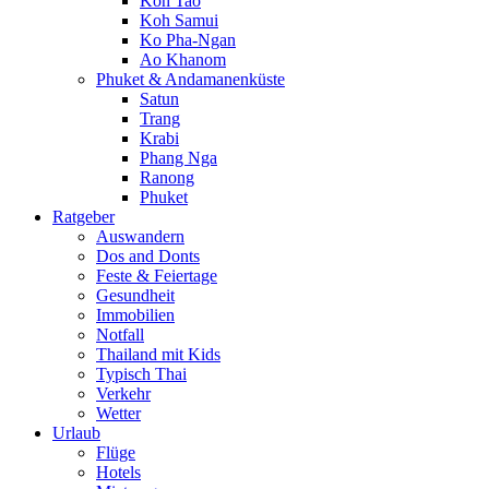
Koh Tao
Koh Samui
Ko Pha-Ngan
Ao Khanom
Phuket & Andamanenküste
Satun
Trang
Krabi
Phang Nga
Ranong
Phuket
Ratgeber
Auswandern
Dos and Donts
Feste & Feiertage
Gesundheit
Immobilien
Notfall
Thailand mit Kids
Typisch Thai
Verkehr
Wetter
Urlaub
Flüge
Hotels