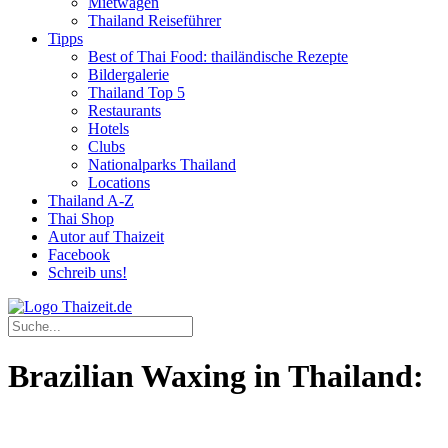
Mietwagen
Thailand Reiseführer
Tipps
Best of Thai Food: thailändische Rezepte
Bildergalerie
Thailand Top 5
Restaurants
Hotels
Clubs
Nationalparks Thailand
Locations
Thailand A-Z
Thai Shop
Autor auf Thaizeit
Facebook
Schreib uns!
Brazilian Waxing in Thailand: