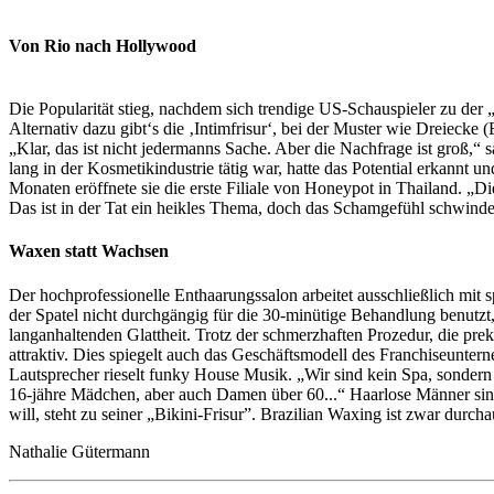
Von Rio nach Hollywood
Die Popularität stieg, nachdem sich trendige US-Schauspieler zu de
Alternativ dazu gibt‘s die ‚Intimfrisur‘, bei der Muster wie Dreieck
„Klar, das ist nicht jedermanns Sache. Aber die Nachfrage ist groß,
lang in der Kosmetikindustrie tätig war, hatte das Potential erkannt
Monaten eröffnete sie die erste Filiale von Honeypot in Thailand. „D
Das ist in der Tat ein heikles Thema, doch das Schamgefühl schwindet
Waxen statt Wachsen
Der hochprofessionelle Enthaarungssalon arbeitet ausschließlich mit
der Spatel nicht durchgängig für die 30-minütige Behandlung benutzt
langanhaltenden Glattheit. Trotz der schmerzhaften Prozedur, die prek
attraktiv. Dies spiegelt auch das Geschäftsmodell des Franchiseunte
Lautsprecher rieselt funky House Musik. „Wir sind kein Spa, sondern
16-jähre Mädchen, aber auch Damen über 60...“ Haarlose Männer sind
will, steht zu seiner „Bikini-Frisur”. Brazilian Waxing ist zwar durch
Nathalie Gütermann