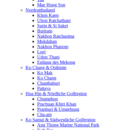
Mae Hong Son
Nordostthailand
Khon Kaen
Ubon Ratchathani
Surin & Si Saket
Buriram
Nakhon Ratchasima
Mukdahan
Nakhon Phanom
Loei
Udon Thani
Entlang des Mekong
Ko Chang & Ostküste
Ko Mak
Ko Chang
Chanthaburi
Pattaya
Hua Hin & Nördliche Golfregion
Chumphon
Prachuap Khiri Khan
Pranburi & Umgebung
Cha-am
Ko Samui & Südwestliche Golfregion
Ang Thong Marine National Park