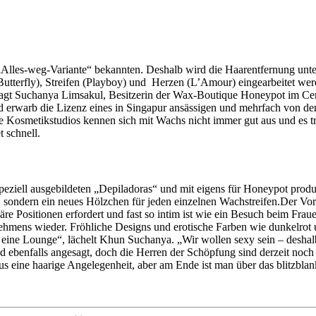
r „Alles-weg-Variante“ bekannten. Deshalb wird die Haarentfernung u
e (Butterfly), Streifen (Playboy) und Herzen (L’Amour) eingearbeitet 
“ sagt Suchanya Limsakul, Besitzerin der Wax-Boutique Honeypot im Ce
 und erwarb die Lizenz eines in Singapur ansässigen und mehrfach von d
ie Kosmetikstudios kennen sich mit Wachs nicht immer gut aus und es t
 schnell.
 speziell ausgebildeten „Depiladoras“ und mit eigens für Honeypot pro
, sondern ein neues Hölzchen für jeden einzelnen Wachstreifen.Der Vort
äre Positionen erfordert und fast so intim ist wie ein Besuch beim Frau
rnehmens wieder. Fröhliche Designs und erotische Farben wie dunkelro
 eine Lounge“, lächelt Khun Suchanya. „Wir wollen sexy sein – deshalb
 ebenfalls angesagt, doch die Herren der Schöpfung sind derzeit noch
aus eine haarige Angelegenheit, aber am Ende ist man über das blitzblan