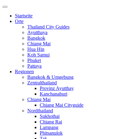
Startseite
Orte
Thailand City Guides
Ayutthaya
Bangkok
Chiang Mai
Hua Hin
Koh Samui
Phuket
Pattaya
Regionen
Bangkok & Umgebung
Zentralthailand
Provinz Ayutthay
Kanchanaburi
Chiang Mai
Chiang Mai Cityguide
Nordthailand
Sukhothai
Chiang Rai
Lampang
Phitsanulok
Tak