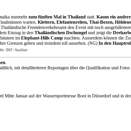
Jamaika nunmehr
zum fünften Mal in Thailand
statt.
Kaum ein anderes
Finalistinnen warten.
Klettern, Elefantenreiten, Thai-Boxen, Höhlen
 das Thailändische Fremdenverkehrsamt den Event mit noch ausgefallen
t dem Einzug in den
Thailändischen Dschungel
und zeigt die
Dreharbe
khäutern im
Elephant-Hills Camp
machten. Ausserdem können die Zusc
 ihre Grenzen gehen und trotzdem toll aussehen.
(NG)
In den Hauptrol
le: TAT / SeaStar
hen
.
ltlich, mit detaillierteren Reportagen über die Qualifikation und Fo
wird Mitte Januar auf der Wassersportmesse Boot in Düssedorf und in d