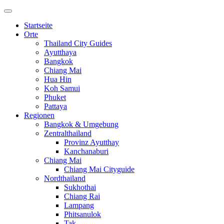
Startseite
Orte
Thailand City Guides
Ayutthaya
Bangkok
Chiang Mai
Hua Hin
Koh Samui
Phuket
Pattaya
Regionen
Bangkok & Umgebung
Zentralthailand
Provinz Ayutthay
Kanchanaburi
Chiang Mai
Chiang Mai Cityguide
Nordthailand
Sukhothai
Chiang Rai
Lampang
Phitsanulok
Tak