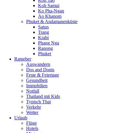
Koh Tao
Koh Samui
Ko Pha-Ngan
Ao Khanom
Phuket & Andamanenküste
Satun
Trang
Krabi
Phang Nga
Ranong
Phuket
Ratgeber
Auswandern
Dos and Donts
Feste & Feiertage
Gesundheit
Immobilien
Notfall
Thailand mit Kids
Typisch Thai
Verkehr
Wetter
Urlaub
Flüge
Hotels