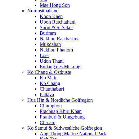
Mae Hong Son
Nordostthailand
Khon Kaen
Ubon Ratchathani
Surin & Si Saket
Buriram
Nakhon Ratchasima
Mukdahan
Nakhon Phanom
Loei
Udon Thani
Entlang des Mekong
Ko Chang & Ostküste
Ko Mak
Ko Chang
Chanthaburi
Pattaya
Hua Hin & Nördliche Golfregion
Chumphon
Prachuap Khiri Khan
Pranburi & Umgebung
Cha-am
Ko Samui & Südwestliche Golfregion
Ang Thong Marine National Park