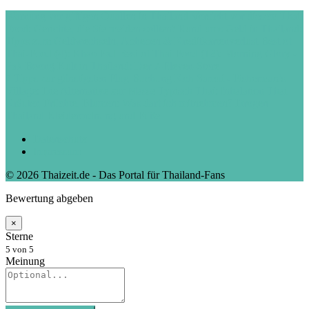
Warnung vor giftigen Quallen in Thailand
Vorsicht vor diesem Thai
Food: Gerichte, die Sie meiden sollten!
Rund ums Geld in Thailand:
Tipps zum Geldwechseln, Abheben & Kreditkartenverlust
Best of
Thai-Food (4): Khao Pad
Best of Thai Food (12): Morning Glory -
Pak Boong
Kult in Thailand: Der 7-Eleven-Store
7 Tipps zur günstigsten Flug Buchung
Koh Samui - Fisherman’s
Village: Die Alternative zur Masse
Typisch Thai: Inhalation
Thai
Kräuter, Früchte, Blumen: Was darf ich mitnehmen?
Drogen
Thailand
Kleiderordnung und Füße
Datenschutz
Impressum
© 2026 Thaizeit.de - Das Portal für Thailand-Fans
Bewertung abgeben
×
Sterne
5
von 5
Meinung