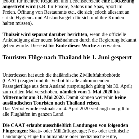
jedoch für mehrere Regionen und Lebensbereiche
eine Lockerung
angestrebt wird
(z.B. für Frisöre, Salons und Spas, Sport im
Freien, Öffnung von Restaurants etc., die sich jedoch allesamt an
strikte Hygiene- und Abstandsregeln für sich und ihre Kunden
halten müssen).
Thaizeit wird separat darüber berichten
, wenn die offizielle
Ankündigung aller neuen Maßnahmen durch die Regierung bekannt
geben wurde. Diese ist
bis Ende dieser Woche
zu erwarten.
Touristen-Flüge nach Thailand bis 1. Juni gesperrt
Unterdessen hat auch die thailändische Zivilluftfahrtbehörde
(CAAT) reagiert und ihr Verbot für alle ankommenden
Passagierflüge aus dem Ausland (ursprünglich gültig bis 30. April)
zum dritten Mal verschoben,
nämlich vom 1. Mai 2020 bis
Mitternacht am 31. Mai 2020.
Damit können weiterhin
keine
ausländischen Touristen nach Thailand reisen
.
Das Verbot wurde erstmals am 4. April 2020 verhängt und gilt für
alle Flughäfen im ganzen Land.
Die CAAT erlaubt ausschließlich Landungen von folgenden
Flugzeugen
: Staats- oder Militärflugzeuge; Not- oder technische
Landungen; Flüge für humanitäre oder medizinische Hilfe,