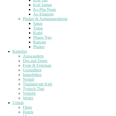
Koh Tao
Koh Samui
Ko Pha-Ngan
Ao Khanom
Phuket & Andamanenküste
Satun
Trang
Krabi
Phang Nga
Ranong
Phuket
Ratgeber
Auswandern
Dos and Donts
Feste & Feiertage
Gesundheit
Immobilien
Notfall
Thailand mit Kids
Typisch Thai
Verkehr
Wetter
Urlaub
Flüge
Hotels