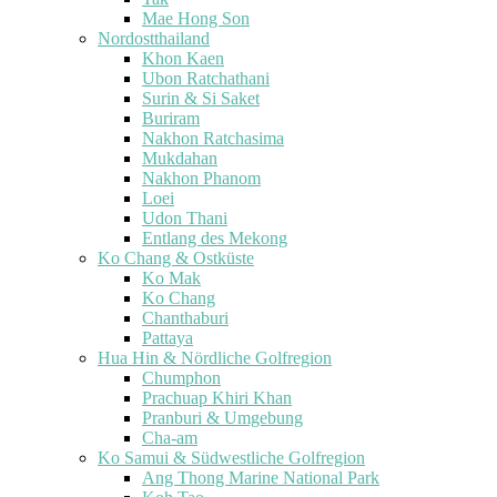
Mae Hong Son
Nordostthailand
Khon Kaen
Ubon Ratchathani
Surin & Si Saket
Buriram
Nakhon Ratchasima
Mukdahan
Nakhon Phanom
Loei
Udon Thani
Entlang des Mekong
Ko Chang & Ostküste
Ko Mak
Ko Chang
Chanthaburi
Pattaya
Hua Hin & Nördliche Golfregion
Chumphon
Prachuap Khiri Khan
Pranburi & Umgebung
Cha-am
Ko Samui & Südwestliche Golfregion
Ang Thong Marine National Park