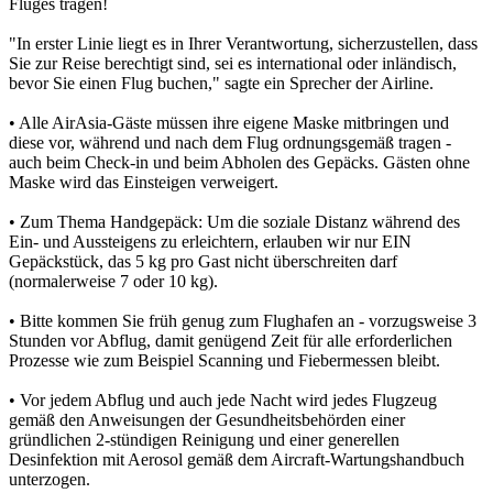
Fluges tragen!
"In erster Linie liegt es in Ihrer Verantwortung, sicherzustellen, dass
Sie zur Reise berechtigt sind, sei es international oder inländisch,
bevor Sie einen Flug buchen," sagte ein Sprecher der Airline.
• Alle AirAsia-Gäste müssen ihre eigene Maske mitbringen und
diese vor, während und nach dem Flug ordnungsgemäß tragen -
auch beim Check-in und beim Abholen des Gepäcks. Gästen ohne
Maske wird das Einsteigen verweigert.
• Zum Thema Handgepäck: Um die soziale Distanz während des
Ein- und Aussteigens zu erleichtern, erlauben wir nur EIN
Gepäckstück, das 5 kg pro Gast nicht überschreiten darf
(normalerweise 7 oder 10 kg).
• Bitte kommen Sie früh genug zum Flughafen an - vorzugsweise 3
Stunden vor Abflug, damit genügend Zeit für alle erforderlichen
Prozesse wie zum Beispiel Scanning und Fiebermessen bleibt.
• Vor jedem Abflug und auch jede Nacht wird jedes Flugzeug
gemäß den Anweisungen der Gesundheitsbehörden einer
gründlichen 2-stündigen Reinigung und einer generellen
Desinfektion mit Aerosol gemäß dem Aircraft-Wartungshandbuch
unterzogen.