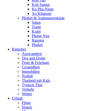
Koh Tao
Koh Samui
Ko Pha-Ngan
Ao Khanom
Phuket & Andamanenküste
Satun
Trang
Krabi
Phang Nga
Ranong
Phuket
Ratgeber
Auswandern
Dos and Donts
Feste & Feiertage
Gesundheit
Immobilien
Notfall
Thailand mit Kids
Typisch Thai
Verkehr
Wetter
Urlaub
Flüge
Hotels