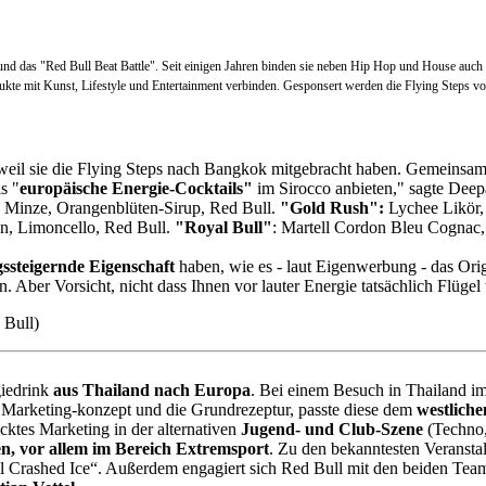
und das "Red Bull Beat Battle". Seit einigen Jahren binden sie neben Hip Hop und House auch
dukte mit Kunst, Lifestyle und Entertainment verbinden. Gesponsert werden die Flying Steps 
r, weil sie die Flying Steps nach Bangkok mitgebracht haben. Gemei
s "
europäische Energie-Cocktails"
im Sirocco anbieten," sagte Deep
, Minze, Orangenblüten-Sirup, Red Bull.
"Gold Rush":
Lychee Likör,
n, Limoncello, Red Bull.
"Royal Bull"
: Martell Cordon Bleu Cognac,
ssteigernde Eigenschaft
haben, wie es - laut Eigenwerbung - das Origi
en. Aber Vorsicht, nicht dass Ihnen vor lauter Energie tatsächlich Flüge
 Bull)
giedrink
aus Thailand nach Europa
. Bei einem Besuch in Thailand im
 Marketing-konzept und die Grundrezeptur, passte diese dem
westlich
ktes Marketing in der alternativen
Jugend- und Club-Szene
(Techno,
n, vor allem im Bereich Extremsport
. Zu den bekanntesten Veransta
l Crashed Ice“. Außerdem engagiert sich Red Bull mit den beiden Tea