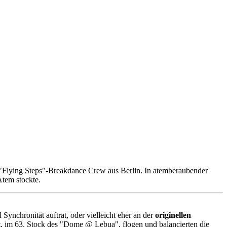
e "Flying Steps"-Breakdance Crew aus Berlin. In atemberaubender
Atem stockte.
ynchronität auftrat, oder vielleicht eher an der
originellen
lt, im 63. Stock des "Dome @ Lebua", flogen und balancierten die