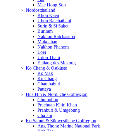
Mae Hong Son
Nordostthailand
Khon Kaen
Ubon Ratchathani
Surin & Si Saket
Buriram
Nakhon Ratchasima
Mukdahan
Nakhon Phanom
Loei
Udon Thani
Entlang des Mekong
Ko Chang & Ostküste
Ko Mak
Ko Chang
Chanthaburi
Pattaya
Hua Hin & Nördliche Golfregion
Chumphon
Prachuap Khiri Khan
Pranburi & Umgebung
Cha-am
Ko Samui & Südwestliche Golfregion
Ang Thong Marine National Park