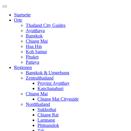
Startseite
Orte
Thailand City Guides
Ayutthaya
Bangkok
Chiang Mai
Hua Hin
Koh Samui
Phuket
Pattaya
Regionen
Bangkok & Umgebung
Zentralthailand
Provinz Ayutthay
Kanchanaburi
Chiang Mai
Chiang Mai Cityguide
Nordthailand
Sukhothai
Chiang Rai
Lampang
Phitsanulok
Tak