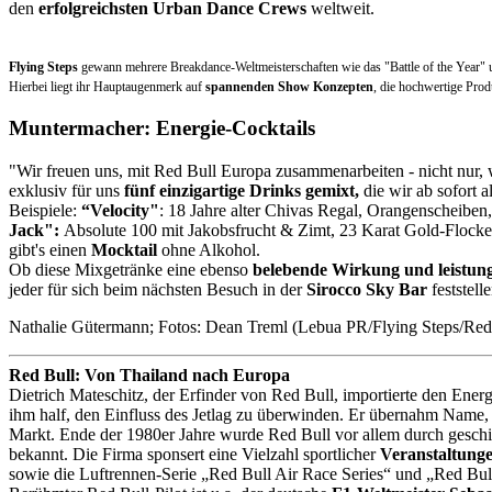
den
erfolgreichsten Urban Dance Crews
weltweit.
Flying Steps
gewann mehrere Breakdance-Weltmeisterschaften wie das "Battle of the Year" 
Hierbei liegt ihr Hauptaugenmerk auf
spannenden Show Konzepten
, die hochwertige Pro
Muntermacher: Energie-Cocktails
"Wir freuen uns, mit Red Bull Europa zusammenarbeiten - nicht nu
exklusiv für uns
fünf einzigartige Drinks gemixt,
die wir ab sofort al
Beispiele:
“Velocity"
: 18 Jahre alter Chivas Regal, Orangenscheiben
Jack":
Absolute 100 mit Jakobsfrucht & Zimt, 23 Karat Gold-Flocke
gibt's einen
Mocktail
ohne Alkohol.
Ob diese Mixgetränke eine ebenso
belebende Wirkung und leistung
jeder für sich beim nächsten Besuch in der
Sirocco Sky Bar
feststell
Nathalie Gütermann; Fotos: Dean Treml (Lebua PR/Flying Steps/Red
Red Bull: Von Thailand nach Europa
Dietrich Mateschitz, der Erfinder von Red Bull, importierte den Ener
ihm half, den Einfluss des Jetlag zu überwinden. Er übernahm Name,
Markt. Ende der 1980er Jahre wurde Red Bull vor allem durch geschic
bekannt. Die Firma sponsert eine Vielzahl sportlicher
Veranstaltunge
sowie die Luftrennen-Serie „Red Bull Air Race Series“ und „Red Bul