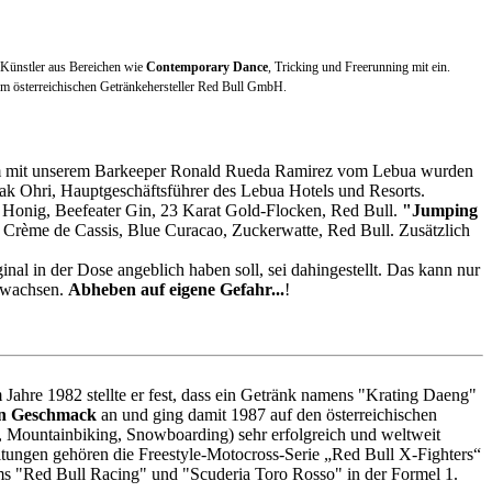
 Künstler aus Bereichen wie
Contemporary Dance
, Tricking und Freerunning mit ein.
vom österreichischen Getränkehersteller Red Bull GmbH.
nsam mit unserem Barkeeper Ronald Rueda Ramirez vom Lebua wurden
ak Ohri, Hauptgeschäftsführer des Lebua Hotels und Resorts.
 Honig, Beefeater Gin, 23 Karat Gold-Flocken, Red Bull.
"Jumping
 Crème de Cassis, Blue Curacao, Zuckerwatte, Red Bull. Zusätzlich
nal in der Dose angeblich haben soll, sei dahingestellt. Das kann nur
l wachsen.
Abheben auf eigene Gefahr...
!
 Jahre 1982 stellte er fest, dass ein Getränk namens "Krating Daeng"
en Geschmack
an und ging damit 1987 auf den österreichischen
 Mountainbiking, Snowboarding) sehr erfolgreich und weltweit
ltungen gehören die Freestyle-Motocross-Serie „Red Bull X-Fighters“
ms "Red Bull Racing" und "Scuderia Toro Rosso" in der Formel 1.