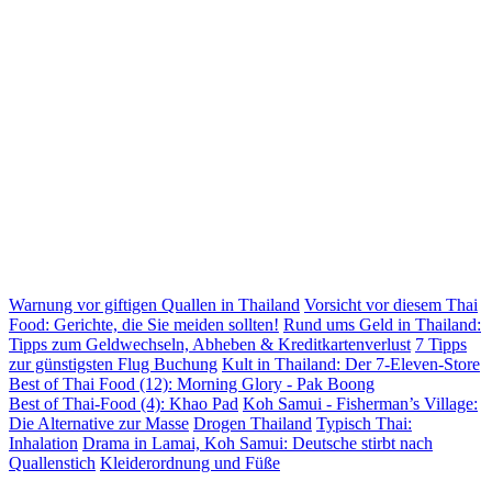
Warnung vor giftigen Quallen in Thailand
Vorsicht vor diesem Thai
Food: Gerichte, die Sie meiden sollten!
Rund ums Geld in Thailand:
Tipps zum Geldwechseln, Abheben & Kreditkartenverlust
7 Tipps
zur günstigsten Flug Buchung
Kult in Thailand: Der 7-Eleven-Store
Best of Thai Food (12): Morning Glory - Pak Boong
Best of Thai-Food (4): Khao Pad
Koh Samui - Fisherman’s Village:
Die Alternative zur Masse
Drogen Thailand
Typisch Thai:
Inhalation
Drama in Lamai, Koh Samui: Deutsche stirbt nach
Quallenstich
Kleiderordnung und Füße