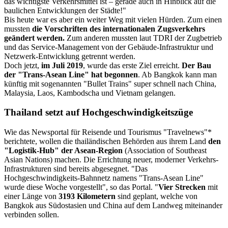
das wichtigste Verkehrsmittel ist – gerade auch in Hinblick auf die
baulichen Entwicklungen der Städte!"
Bis heute war es aber ein weiter Weg mit vielen Hürden. Zum einen
mussten
die Vorschriften des internationalen Zugsverkehrs
geändert werden.
Zum anderen mussten laut TDRI der Zugbetrieb
und das Service-Management von der Gebäude-Infrastruktur und
Netzwerk-Entwicklung getrennt werden.
Doch jetzt,
im Juli 2019
, wurde das erste Ziel erreicht.
Der Bau
der "Trans-Asean Line" hat begonnen
. Ab Bangkok kann man
künftig mit sogenannten "Bullet Trains" super schnell nach China,
Malaysia, Laos, Kambodscha und Vietnam gelangen.
Thailand setzt auf Hochgeschwindigkeitszüge
Wie das Newsportal für Reisende und Tourismus "Travelnews"*
berichtete, wollen die thailändischen Behörden aus ihrem Land
den
"Logistik-Hub" der Asean-Region
(Association of Southeast
Asian Nations) machen. Die Errichtung neuer, moderner Verkehrs-
Infrastrukturen sind bereits abgesegnet. "Das
Hochgeschwindigkeits-Bahnnetz namens "Trans-Asean Line"
wurde diese Woche vorgestellt", so das Portal. "
Vier Strecken
mit
einer Länge von
3193 Kilometern
sind geplant, welche von
Bangkok aus Südostasien und China auf dem Landweg miteinander
verbinden sollen.