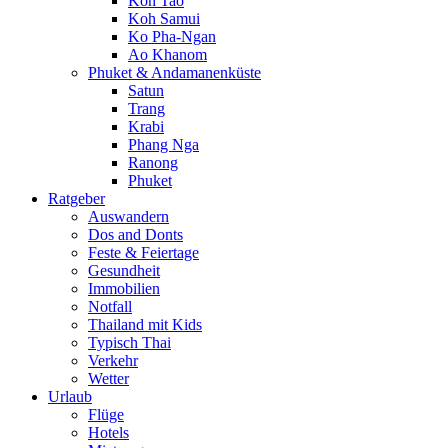
Koh Tao
Koh Samui
Ko Pha-Ngan
Ao Khanom
Phuket & Andamanenküste
Satun
Trang
Krabi
Phang Nga
Ranong
Phuket
Ratgeber
Auswandern
Dos and Donts
Feste & Feiertage
Gesundheit
Immobilien
Notfall
Thailand mit Kids
Typisch Thai
Verkehr
Wetter
Urlaub
Flüge
Hotels