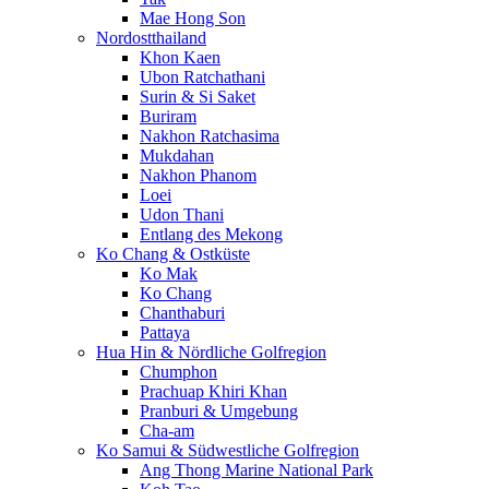
Mae Hong Son
Nordostthailand
Khon Kaen
Ubon Ratchathani
Surin & Si Saket
Buriram
Nakhon Ratchasima
Mukdahan
Nakhon Phanom
Loei
Udon Thani
Entlang des Mekong
Ko Chang & Ostküste
Ko Mak
Ko Chang
Chanthaburi
Pattaya
Hua Hin & Nördliche Golfregion
Chumphon
Prachuap Khiri Khan
Pranburi & Umgebung
Cha-am
Ko Samui & Südwestliche Golfregion
Ang Thong Marine National Park