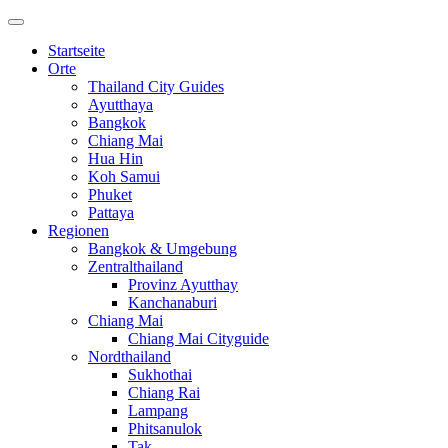
Startseite
Orte
Thailand City Guides
Ayutthaya
Bangkok
Chiang Mai
Hua Hin
Koh Samui
Phuket
Pattaya
Regionen
Bangkok & Umgebung
Zentralthailand
Provinz Ayutthay
Kanchanaburi
Chiang Mai
Chiang Mai Cityguide
Nordthailand
Sukhothai
Chiang Rai
Lampang
Phitsanulok
Tak