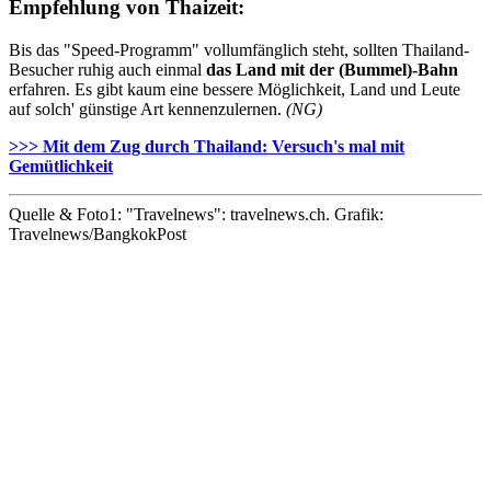
Empfehlung von Thaizeit:
Bis das "Speed-Programm" vollumfänglich steht, sollten Thailand-
Besucher ruhig auch einmal
das Land mit der (Bummel)-Bahn
erfahren. Es gibt kaum eine bessere Möglichkeit, Land und Leute
auf solch' günstige Art kennenzulernen.
(NG)
>>> Mit dem Zug durch Thailand: Versuch's mal mit
Gemütlichkeit
Quelle & Foto1: "Travelnews": travelnews.ch. Grafik:
Travelnews/BangkokPost