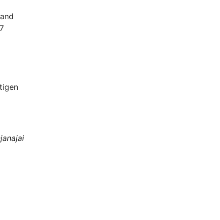
land
27
tigen
anajai