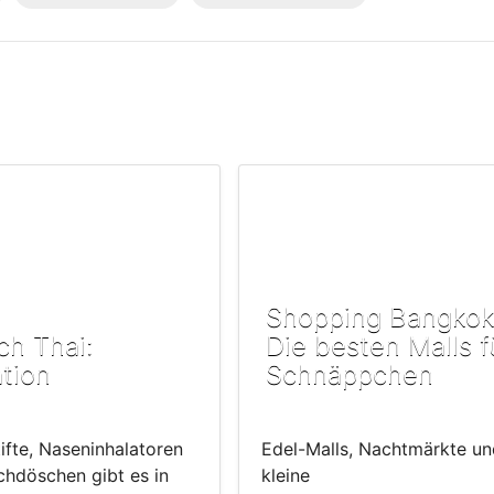
Shopping Bangkok
ch Thai:
Die besten Malls f
ation
Schnäppchen
tifte, Naseninhalatoren
Edel-Malls, Nachtmärkte un
chdöschen gibt es in
kleine