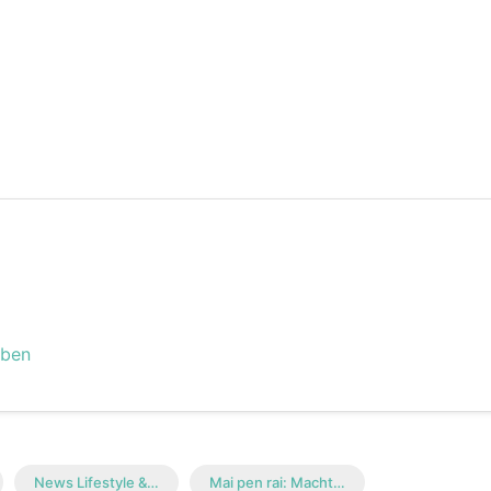
eben
News Lifestyle &…
Mai pen rai: Macht…