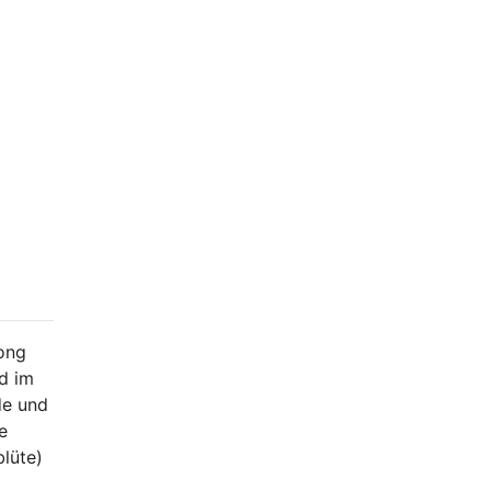
hong
nd im
de und
e
lüte)