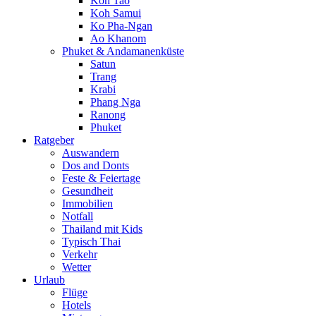
Koh Tao
Koh Samui
Ko Pha-Ngan
Ao Khanom
Phuket & Andamanenküste
Satun
Trang
Krabi
Phang Nga
Ranong
Phuket
Ratgeber
Auswandern
Dos and Donts
Feste & Feiertage
Gesundheit
Immobilien
Notfall
Thailand mit Kids
Typisch Thai
Verkehr
Wetter
Urlaub
Flüge
Hotels