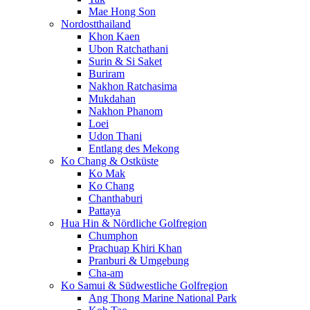
Mae Hong Son
Nordostthailand
Khon Kaen
Ubon Ratchathani
Surin & Si Saket
Buriram
Nakhon Ratchasima
Mukdahan
Nakhon Phanom
Loei
Udon Thani
Entlang des Mekong
Ko Chang & Ostküste
Ko Mak
Ko Chang
Chanthaburi
Pattaya
Hua Hin & Nördliche Golfregion
Chumphon
Prachuap Khiri Khan
Pranburi & Umgebung
Cha-am
Ko Samui & Südwestliche Golfregion
Ang Thong Marine National Park