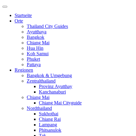
Startseite
Orte
Thailand City Guides
Ayutthaya
Bangkok
Chiang Mai
Hua Hin
Koh Samui
Phuket
Pattaya
Regionen
Bangkok & Umgebung
Zentralthailand
Provinz Ayutthay
Kanchanaburi
Chiang Mai
Chiang Mai Cityguide
Nordthailand
Sukhothai
Chiang Rai
Lampang
Phitsanulok
Tak