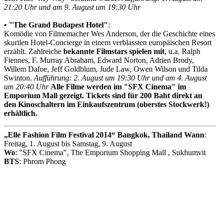
21:20 Uhr und am 9. August um 19:30 Uhr
•
"The Grand Budapest Hotel"
:
Komödie von Filmemacher Wes Anderson, der die Geschichte eines
skurilen Hotel-Concierge in einem verblassten europäischen Resort
erzählt. Zahlreiche
bekannte Filmstars spielen mit
, u.a. Ralph
Fiennes, F. Murray Abraham, Edward Norton, Adrien Brody,
Willem Dafoe, Jeff Goldblum, Jude Law, Owen Wilson und Tilda
Swinton.
Aufführung: 2. August um 19:30 Uhr und am 4. August
um 20:40 Uhr
Alle Filme werden im "
SFX Cinema" im
Emporium Mall gezeigt.
Tickets sind für 200 Baht direkt an
den Kinoschaltern im Einkaufszentrum (oberstes Stockwerk!)
erhältlich.
„Elle Fashion Film Festival 2014“ Bangkok, Thailand
Wann
:
Freitag, 1. August bis Samstag, 9. August
Wo
: "SFX Cinema", The Emporium Shopping Mall , Sukhumvit
BTS
: Phrom Phong