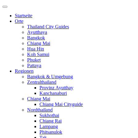
Startseite
Orte
Thailand City Guides
Ayutthaya
Bangkok
Chiang Mai
Hua Hin
Koh Samui
Phuket
Pattaya
Regionen
Bangkok & Umgebung
Zentralthailand
Provinz Ayutthay
Kanchanaburi
Chiang Mai
Chiang Mai Cityguide
Nordthailand
Sukhothai
Chiang Rai
Lampang
Phitsanulok
Tak