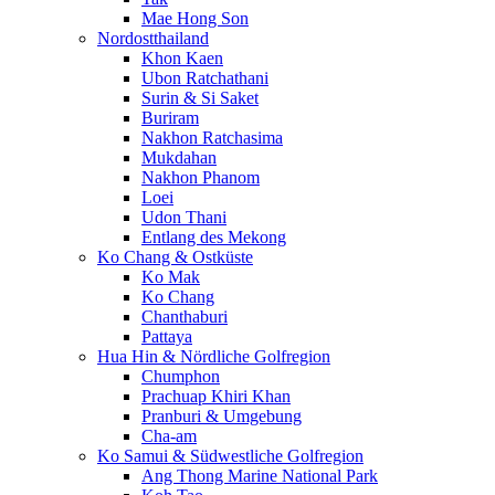
Mae Hong Son
Nordostthailand
Khon Kaen
Ubon Ratchathani
Surin & Si Saket
Buriram
Nakhon Ratchasima
Mukdahan
Nakhon Phanom
Loei
Udon Thani
Entlang des Mekong
Ko Chang & Ostküste
Ko Mak
Ko Chang
Chanthaburi
Pattaya
Hua Hin & Nördliche Golfregion
Chumphon
Prachuap Khiri Khan
Pranburi & Umgebung
Cha-am
Ko Samui & Südwestliche Golfregion
Ang Thong Marine National Park