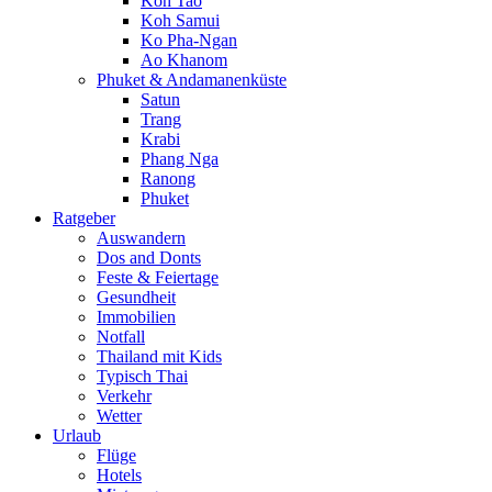
Koh Tao
Koh Samui
Ko Pha-Ngan
Ao Khanom
Phuket & Andamanenküste
Satun
Trang
Krabi
Phang Nga
Ranong
Phuket
Ratgeber
Auswandern
Dos and Donts
Feste & Feiertage
Gesundheit
Immobilien
Notfall
Thailand mit Kids
Typisch Thai
Verkehr
Wetter
Urlaub
Flüge
Hotels