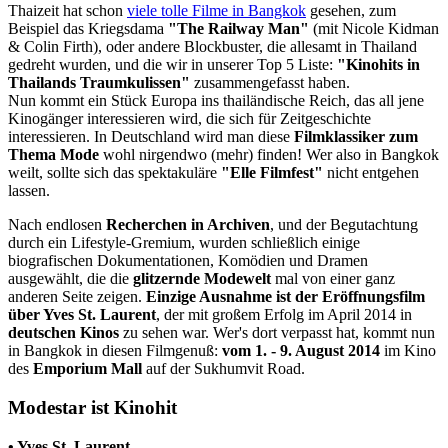
Thaizeit hat schon
viele tolle Filme in Bangkok
gesehen, zum
Beispiel das Kriegsdama
"The Railway Man"
(mit Nicole Kidman
& Colin Firth), oder andere Blockbuster, die allesamt in Thailand
gedreht wurden, und die wir in unserer Top 5 Liste:
"Kinohits in
Thailands Traumkulissen"
zusammengefasst haben.
Nun kommt ein Stück Europa ins thailändische Reich, das all jene
Kinogänger interessieren wird, die sich für Zeitgeschichte
interessieren. In Deutschland wird man diese
Filmklassiker zum
Thema Mode
wohl nirgendwo (mehr) finden! Wer also in Bangkok
weilt, sollte sich das spektakuläre
"Elle Filmfest"
nicht entgehen
lassen.
Nach endlosen
Recherchen in Archiven
, und der Begutachtung
durch ein Lifestyle-Gremium, wurden schließlich einige
biografischen Dokumentationen, Komödien und Dramen
ausgewählt, die die
glitzernde Modewelt
mal von einer ganz
anderen Seite zeigen.
Einzige Ausnahme ist der Eröffnungsfilm
über Yves St. Laurent
, der mit großem Erfolg im April 2014 in
deutschen Kinos
zu sehen war. Wer's dort verpasst hat, kommt nun
in Bangkok in diesen Filmgenuß:
vom 1. - 9. August 2014
im Kino
des
Emporium Mall
auf der Sukhumvit Road.
Modestar ist Kinohit
• Yves St. Laurent