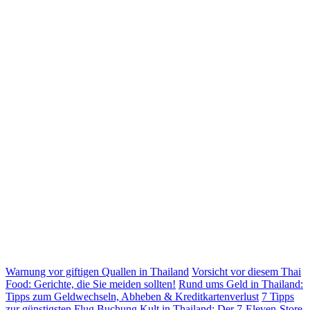
Warnung vor giftigen Quallen in Thailand
Vorsicht vor diesem Thai
Food: Gerichte, die Sie meiden sollten!
Rund ums Geld in Thailand:
Tipps zum Geldwechseln, Abheben & Kreditkartenverlust
7 Tipps
zur günstigsten Flug Buchung
Kult in Thailand: Der 7-Eleven-Store