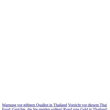
Warnung vor giftigen Quallen in Thailand
Vorsicht vor diesem Thai
Food: Gerichte, die Sie meiden sollten!
Rund ums Geld in Thailand: