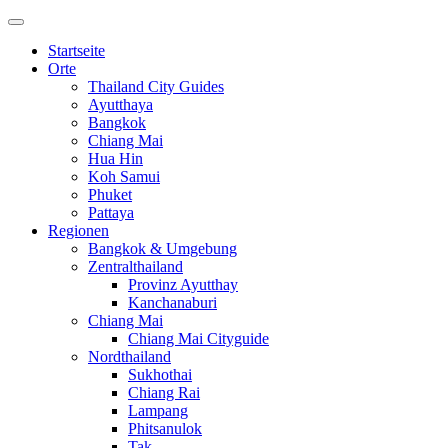
Startseite
Orte
Thailand City Guides
Ayutthaya
Bangkok
Chiang Mai
Hua Hin
Koh Samui
Phuket
Pattaya
Regionen
Bangkok & Umgebung
Zentralthailand
Provinz Ayutthay
Kanchanaburi
Chiang Mai
Chiang Mai Cityguide
Nordthailand
Sukhothai
Chiang Rai
Lampang
Phitsanulok
Tak