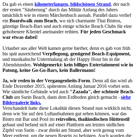
Da gab es einen
kilometerlangen, bildschönen Strand
, der nach
der ersten "Säuberung" durch das Militär Anfang des Jahres
tatsächlich wie in einem Märchenbuch aussah. Parallel dazu verlief
ein
Boardwalk zum Beach
, wo sich charmante Thai Bistros,
günstige Beach-Bars und auch einige schicke Beach Clubs für eine
gehobenere Klientel aneinander reihten.
Für jeden Geschmack
war etwas dabei!
Urlauber aus aller Welt kamen gerne hierher, denn es gab von früh
bis spät ausreichend
Verpflegung, genügend Beach-Equipment,
und musikalische Untermalung ab der Happy Hour bis in die
Abendstunden.
Wohlgemerkt: kein billiges Entertainment wie in
Patong, keine Go-Go-Bars, kein Ballermann!
Ja, wir reden in der Vergangenheits-Form
. Denn all das wird ab
Ende Dezember 2015, spätestens Anfang Januar 2016 vorbei sein.
Wie sämtliche Gebäude wird auch
"Zazada", der schönste Beach-
Club
am Surin Beach, dann dem Erdboden gleich gemacht -
siehe
Bildergalerie links.
Verschandelt hatte diese Lokalität diesen Strand nun wirklich nicht,
denn wie Sie auf den Luftaufnahmen gut sehen können, war das
Bistro mit Bar und Pool im
reizvollen, thailändischen Hüttenstil
gebaut und befand sich auf einer Plattform am letzten südlichen
Zipfel von Surin - zwar direkt am Strand, aber weit genug vom
Meer entfernt, um die neuen Regeln zu befolgen. Auch wurden die