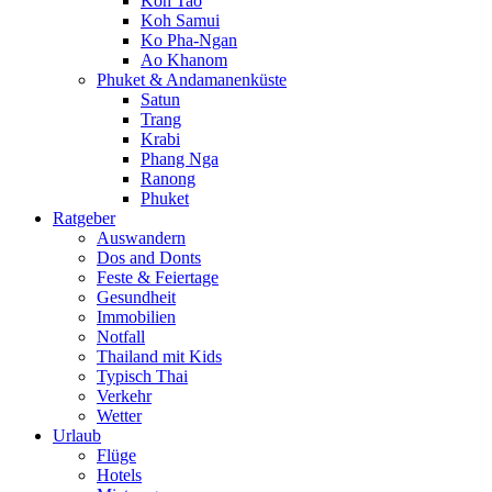
Koh Tao
Koh Samui
Ko Pha-Ngan
Ao Khanom
Phuket & Andamanenküste
Satun
Trang
Krabi
Phang Nga
Ranong
Phuket
Ratgeber
Auswandern
Dos and Donts
Feste & Feiertage
Gesundheit
Immobilien
Notfall
Thailand mit Kids
Typisch Thai
Verkehr
Wetter
Urlaub
Flüge
Hotels