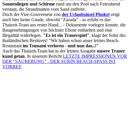
Sonnenliegen und Schirme
rund um den Pool nach Feierabend
verstaut, die Strandmatten vom Sand entfernt.
Doch der Vize-Gouverneur von
der Urlaubsinsel Phuket
zeigt
auch hier keine Gnade, obwohl "Zazada" - so erfuhr es das
Thaizeit-Team aus erster Hand... - Dokumente vorlegen konnte, die
Baugenehmigungen von höchster Ebene enthielten und eine
Illegalität widerlegen.
"Es ist ein Trauerspiel"
, klagt der Sohn des
thailändischen Besitzers! "Wir haben schon unser letztes Beach-
Restaurant
im Tsunami verloren - und nun das..!"
Auch das Thaizeit-Team hat in der letzten Ausgabe
unsere Trauer
kund getan
. In unserem Bericht
LETZTE IMPRESSIONEN VOR
DER “SÄUBERUNG” - DER SURIN BEACH-SPASS IST
VORBEI!