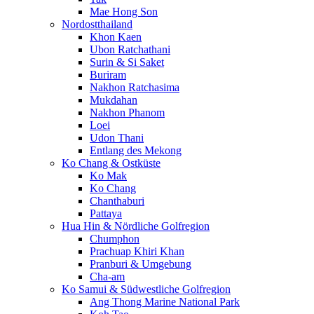
Mae Hong Son
Nordostthailand
Khon Kaen
Ubon Ratchathani
Surin & Si Saket
Buriram
Nakhon Ratchasima
Mukdahan
Nakhon Phanom
Loei
Udon Thani
Entlang des Mekong
Ko Chang & Ostküste
Ko Mak
Ko Chang
Chanthaburi
Pattaya
Hua Hin & Nördliche Golfregion
Chumphon
Prachuap Khiri Khan
Pranburi & Umgebung
Cha-am
Ko Samui & Südwestliche Golfregion
Ang Thong Marine National Park