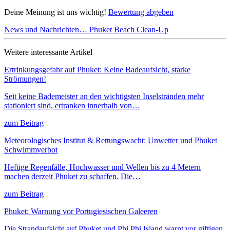
Deine Meinung ist uns wichtig!
Bewertung abgeben
News und Nachrichten…
Phuket Beach Clean-Up
Weitere interessante Artikel
Ertrinkungsgefahr auf Phuket: Keine Badeaufsicht, starke
Strömungen!
Seit keine Bademeister an den wichtigsten Inselstränden mehr
stationiert sind, ertranken innerhalb von…
zum Beitrag
Meteorologisches Institut & Rettungswacht: Unwetter und Phuket
Schwimmverbot
Heftige Regenfälle, Hochwasser und Wellen bis zu 4 Metern
machen derzeit Phuket zu schaffen. Die…
zum Beitrag
Phuket: Warnung vor Portugiesischen Galeeren
Die Strandaufsicht auf Phuket und Phi Phi Island warnt vor giftigen