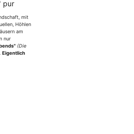
" pur
ndschaft, mit
uellen, Höhlen
häusern am
n nur
 bends"
(Die
.
Eigentlich