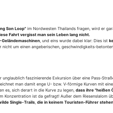
ng Son Loop"
im Nordwesten Thailands fragen, wird er gar
iese Fahrt vergisst man sein Leben lang nicht.
-Geländemaschinen
, und eins wurde dabei klar: Dies ist
k
r nicht um einen angeberischen, geschwindigkeits-betonte
er unglaublich faszinierende Exkursion über eine Pass-Straß
zeichnet man damit enge U- bzw. V-förmige Kurven mit ein
en es, sich derart in die Kurve zu legen,
dass ihre "heißen 
lem Konzentration ist da gefragt! Außer dem Riesenslalom üb
wilde Single-Trails
,
die in keinem Touristen-Führer stehe