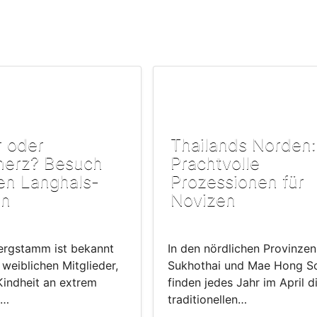
r oder
Thailands Norden:
erz? Besuch
Prachtvolle
en Langhals-
Prozessionen für
en
Novizen
ergstamm ist bekannt
In den nördlichen Provinzen
 weiblichen Mitglieder,
Sukhothai und Mae Hong S
Kindheit an extrem
finden jedes Jahr im April d
,…
traditionellen…