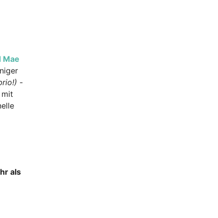
d Mae
niger
rio!)
-
 mit
elle
hr als