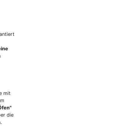
antiert
eine
n
e mit
em
Öfen"
er die
n
.