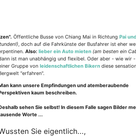
zen".
Öffentliche Busse von Chiang Mai in Richtung
Pai un
Stunden!)
, doch auf die Fahrkünste der Busfahrer ist eher we
erpentinen.
Also:
lieber ein Auto mieten
(am besten ein Cab
dann ist man unabhängig und flexibel. Oder aber - wie wir -
einer Gruppe von
leidenschaftlichen Bikern
diese sensation
Bergwelt "erfahren".
Man kann unsere Empfindungen und atemberaubende
Perspektiven kaum beschreiben.
Deshalb sehen Sie selbst! In diesem Falle sagen Bilder me
tausende Worte ...
Wussten Sie eigentlich...,