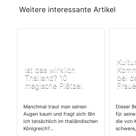
Weitere interessante Artikel
Kultu
Ist das wirklich
Komm
Thailand? 10
bei d
magische Plätze!
Frau
Manchmal traut man seinen
Dieser B
Augen kaum und fragt sich: Bin
für seine
ich tatsächlich im thailändischen
die von 
Königreich?…
schwere