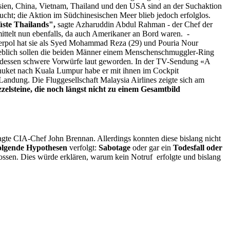
sien, China, Vietnam, Thailand und den USA sind an der Suchaktion
cht; die Aktion im Südchinesischen Meer blieb jedoch erfolglos.
ste Thailands",
sagte Azharuddin Abdul Rahman - der Chef der
ittelt nun ebenfalls, da auch Amerikaner an Bord waren. -
erpol hat sie als Syed Mohammad Reza (29) und Pouria Nour
blich sollen die beiden Männer einem Menschenschmuggler-Ring
rdessen schwere Vorwürfe laut geworden. In der TV-Sendung «A
Phuket nach Kuala Lumpur habe er mit ihnen im Cockpit
andung. Die Fluggesellschaft Malaysia Airlines zeigte sich am
zzelsteine, die noch längst nicht zu einem Gesamtbild
gte CIA-Chef John Brennan. Allerdings konnten diese bislang nicht
olgende Hypothesen
verfolgt:
Sabotage
oder gar ein
Todesfall oder
ossen. Dies würde erklären, warum kein Notruf erfolgte und bislang