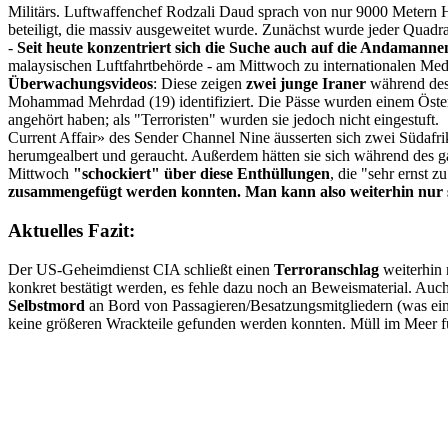
Militärs. Luftwaffenchef Rodzali Daud sprach von nur 9000 Metern
beteiligt, die massiv ausgeweitet wurde. Zunächst wurde jeder Quadr
-
Seit heute konzentriert sich die Suche auch auf die Andamanne
malaysischen Luftfahrtbehörde - am Mittwoch zu internationalen Medi
Überwachungsvideos
: Diese zeigen
zwei junge Iraner
während des 
Mohammad Mehrdad (19) identifiziert. Die Pässe wurden einem Öster
angehört haben; als "Terroristen" wurden sie jedoch nicht eingestuf
Current Affair» des Sender Channel Nine äusserten sich zwei Südafr
herumgealbert und geraucht. Außerdem hätten sie sich während des ga
Mittwoch
"schockiert" über diese Enthüllungen
, die "sehr ernst 
zusammengefügt werden konnten. Man kann also weiterhin nur 
Aktuelles Fazit:
Der US-Geheimdienst CIA schließt einen
Terroranschlag
weiterhin 
konkret bestätigt werden, es fehle dazu noch an Beweismaterial. Au
Selbstmord
an Bord von Passagieren/Besatzungsmitgliedern (was ei
keine größeren Wrackteile gefunden werden konnten. Müll im Meer f