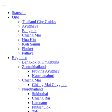
Startseite
Orte
Thailand City Guides
Ayutthaya
Bangkok
Chiang Mai
Hua Hin
Koh Samui
Phuket
Pattaya
Regionen
Bangkok & Umgebung
Zentralthailand
Provinz Ayutthay
Kanchanaburi
Chiang Mai
Chiang Mai Cityguide
Nordthailand
Sukhothai
Chiang Rai
Lampang
Phitsanulok
Tak