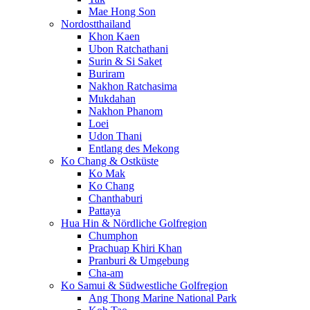
Mae Hong Son
Nordostthailand
Khon Kaen
Ubon Ratchathani
Surin & Si Saket
Buriram
Nakhon Ratchasima
Mukdahan
Nakhon Phanom
Loei
Udon Thani
Entlang des Mekong
Ko Chang & Ostküste
Ko Mak
Ko Chang
Chanthaburi
Pattaya
Hua Hin & Nördliche Golfregion
Chumphon
Prachuap Khiri Khan
Pranburi & Umgebung
Cha-am
Ko Samui & Südwestliche Golfregion
Ang Thong Marine National Park