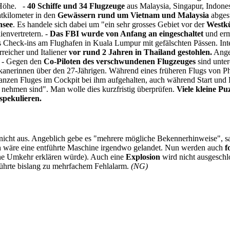
 Höhe. -
40 Schiffe und 34 Flugzeuge
aus Malaysia, Singapur, Indone
atkilometer in den
Gewässern rund um Vietnam und Malaysia
abgesu
nsee
. Es handele sich dabei um "ein sehr grosses Gebiet vor der
Westkü
envertretern. -
Das FBI wurde von Anfang an eingeschaltet
und erm
Check-ins am Flughafen in Kuala Lumpur mit gefälschten Pässen. Int
reicher und Italiener
vor rund 2 Jahren in Thailand gestohlen.
Ange
t. - Gegen den
Co-Piloten des verschwundenen Flugzeuges
sind unte
ikanerinnen über den 27-Jährigen. Während eines früheren Flugs von 
nzen Fluges im Cockpit bei ihm aufgehalten, auch während Start und L
zu nehmen sind". Man wolle dies kurzfristig überprüfen.
Viele kleine Pu
spekulieren.
nicht aus. Angeblich gebe es "mehrere mögliche Bekennerhinweise", sa
ch wäre eine entführte Maschine irgendwo gelandet. Nun werden auch
f
ne Umkehr erklären würde). Auch eine
Explosion
wird nicht ausgeschl
ührte bislang zu mehrfachem Fehlalarm.
(NG)