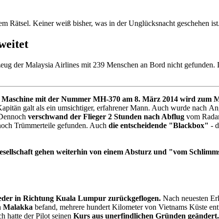
em Rätsel. Keiner weiß bisher, was in der Unglücksnacht geschehen ist
weitet
eug der Malaysia Airlines mit 239 Menschen an Bord nicht gefunden. D
der Maschine mit der Nummer MH-370 am 8. März 2014 wird zum M
 Kapitän galt als ein umsichtiger, erfahrener Mann. Auch wurde nach 
. Dennoch
verschwand der Flieger 2 Stunden nach Abflug
vom Radar
 noch Trümmerteile gefunden. Auch
die entscheidende "Blackbox"
- d
sellschaft gehen weiterhin von einem Absturz und "vom Schlimm
ieder in Richtung Kuala Lumpur zurückgeflogen.
Nach neuesten Erk
n Malakka
befand, mehrere hundert Kilometer von Vietnams Küste entfe
 hatte der Pilot seinen
Kurs aus unerfindlichen Gründen geändert.