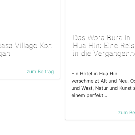
Das Wora Bura in
Rasa Village Koh
Hua Hin: Eine Rei
gan
in die Vergangenh
zum Beitrag
Ein Hotel in Hua Hin
verschmelzt Alt und Neu, O
und West, Natur und Kunst 
einem perfekt…
zum Be