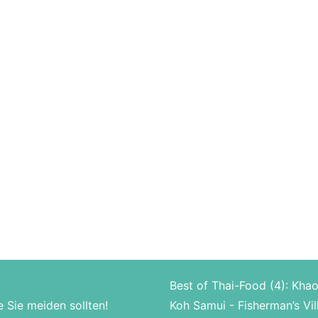
Best of Thai-Food (4): Kha
e Sie meiden sollten!
Koh Samui - Fisherman’s Vil