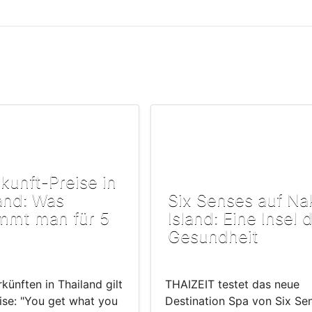
kunft-Preise in
and: Was
Six Senses auf Na
mmt man für 5
Island: Eine Insel 
Gesundheit
künften in Thailand gilt
THAIZEIT testet das neue
ise: "You get what you
Destination Spa von Six Se