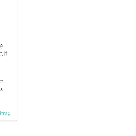
se
eit
st
zu
itrag