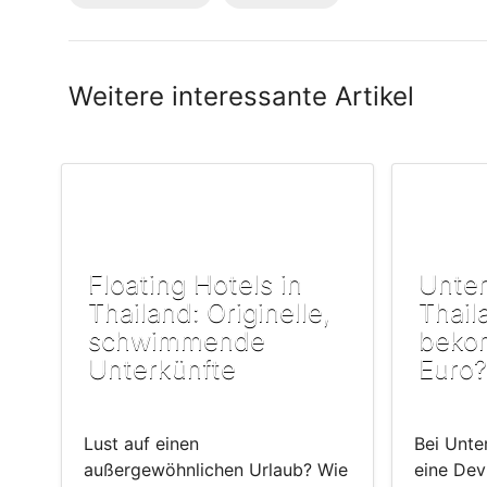
Weitere interessante Artikel
Floating Hotels in
Unter
Thailand: Originelle,
Thail
schwimmende
beko
Unterkünfte
Euro?
Lust auf einen
Bei Unter
außergewöhnlichen Urlaub? Wie
eine Dev