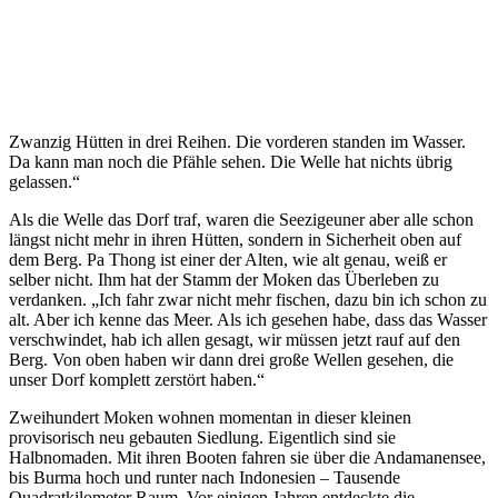
Zwanzig Hütten in drei Reihen. Die vorderen standen im Wasser.
Da kann man noch die Pfähle sehen. Die Welle hat nichts übrig
gelassen.“
Als die Welle das Dorf traf, waren die Seezigeuner aber alle schon
längst nicht mehr in ihren Hütten, sondern in Sicherheit oben auf
dem Berg. Pa Thong ist einer der Alten, wie alt genau, weiß er
selber nicht. Ihm hat der Stamm der Moken das Überleben zu
verdanken. „Ich fahr zwar nicht mehr fischen, dazu bin ich schon zu
alt. Aber ich kenne das Meer. Als ich gesehen habe, dass das Wasser
verschwindet, hab ich allen gesagt, wir müssen jetzt rauf auf den
Berg. Von oben haben wir dann drei große Wellen gesehen, die
unser Dorf komplett zerstört haben.“
Zweihundert Moken wohnen momentan in dieser kleinen
provisorisch neu gebauten Siedlung. Eigentlich sind sie
Halbnomaden. Mit ihren Booten fahren sie über die Andamanensee,
bis Burma hoch und runter nach Indonesien – Tausende
Quadratkilometer Raum. Vor einigen Jahren entdeckte die