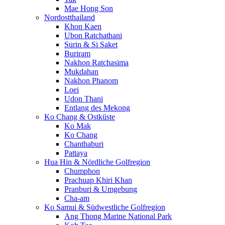
Mae Hong Son
Nordostthailand
Khon Kaen
Ubon Ratchathani
Surin & Si Saket
Buriram
Nakhon Ratchasima
Mukdahan
Nakhon Phanom
Loei
Udon Thani
Entlang des Mekong
Ko Chang & Ostküste
Ko Mak
Ko Chang
Chanthaburi
Pattaya
Hua Hin & Nördliche Golfregion
Chumphon
Prachuap Khiri Khan
Pranburi & Umgebung
Cha-am
Ko Samui & Südwestliche Golfregion
Ang Thong Marine National Park