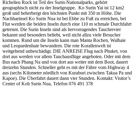
Richelieu Rock ist Teil des Surin-Nationalparks, gehört
geographisch nicht zu der Inselgruppe. Ko Surin Yai ist 12 km2
groß und beherbergt den höchsten Punkt mit 350 m Höhe. Die
Nachbarinsel Ko Surin Nua ist bei Ebbe zu Fuß zu erreichen, bei
Flut werden die beiden Inseln durch eine 110 m schmale Durchfahrt
getrennt. Die Surin Inseln sind als hervorragendes Tauchrevier
bekannt und besonders beliebt, weil nicht allzu viele Besucher
kommen. Rund um die Inseln kann man Manta Rochen, Walhaie
und Leopardenhaie bewundern. Die rote Korallenwelt ist
weitgehend unbeschädigt.
DIE ANREISE
Flug nach Phuket, von
dort aus werden vor allem Tauchausflüge angeboten. Oder mit dem
Bus nach Phang Na und von dort aus weiter mit dem Boot, dauert
dreizehn Stunden. Schneller geht es mit der Fähre vom Highway 4
aus (sechs Kilometer nördlich von Kuraburi zwischen Takua Pa und
Kapoe). Die Überfahrt dauert dann vier Stunden. Kontakt: Visitor’s
Center of Koh Surin Nua, Telefon 076 491 378