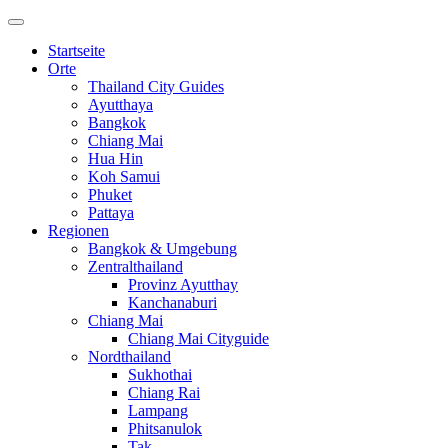
Startseite
Orte
Thailand City Guides
Ayutthaya
Bangkok
Chiang Mai
Hua Hin
Koh Samui
Phuket
Pattaya
Regionen
Bangkok & Umgebung
Zentralthailand
Provinz Ayutthay
Kanchanaburi
Chiang Mai
Chiang Mai Cityguide
Nordthailand
Sukhothai
Chiang Rai
Lampang
Phitsanulok
Tak