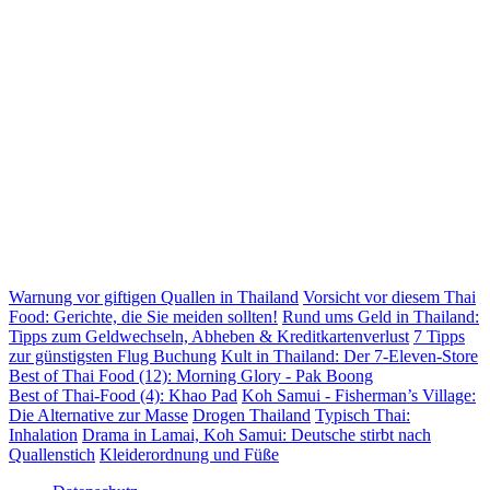
Warnung vor giftigen Quallen in Thailand
Vorsicht vor diesem Thai
Food: Gerichte, die Sie meiden sollten!
Rund ums Geld in Thailand:
Tipps zum Geldwechseln, Abheben & Kreditkartenverlust
7 Tipps
zur günstigsten Flug Buchung
Kult in Thailand: Der 7-Eleven-Store
Best of Thai Food (12): Morning Glory - Pak Boong
Best of Thai-Food (4): Khao Pad
Koh Samui - Fisherman’s Village:
Die Alternative zur Masse
Drogen Thailand
Typisch Thai:
Inhalation
Drama in Lamai, Koh Samui: Deutsche stirbt nach
Quallenstich
Kleiderordnung und Füße