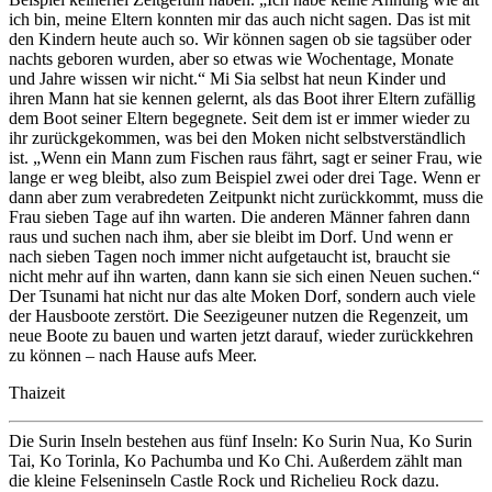
ich bin, meine Eltern konnten mir das auch nicht sagen. Das ist mit
den Kindern heute auch so. Wir können sagen ob sie tagsüber oder
nachts geboren wurden, aber so etwas wie Wochentage, Monate
und Jahre wissen wir nicht.“ Mi Sia selbst hat neun Kinder und
ihren Mann hat sie kennen gelernt, als das Boot ihrer Eltern zufällig
dem Boot seiner Eltern begegnete. Seit dem ist er immer wieder zu
ihr zurückgekommen, was bei den Moken nicht selbstverständlich
ist. „Wenn ein Mann zum Fischen raus fährt, sagt er seiner Frau, wie
lange er weg bleibt, also zum Beispiel zwei oder drei Tage. Wenn er
dann aber zum verabredeten Zeitpunkt nicht zurückkommt, muss die
Frau sieben Tage auf ihn warten. Die anderen Männer fahren dann
raus und suchen nach ihm, aber sie bleibt im Dorf. Und wenn er
nach sieben Tagen noch immer nicht aufgetaucht ist, braucht sie
nicht mehr auf ihn warten, dann kann sie sich einen Neuen suchen.“
Der Tsunami hat nicht nur das alte Moken Dorf, sondern auch viele
der Hausboote zerstört. Die Seezigeuner nutzen die Regenzeit, um
neue Boote zu bauen und warten jetzt darauf, wieder zurückkehren
zu können – nach Hause aufs Meer.
Thaizeit
Die Surin Inseln bestehen aus fünf Inseln: Ko Surin Nua, Ko Surin
Tai, Ko Torinla, Ko Pachumba und Ko Chi. Außerdem zählt man
die kleine Felseninseln Castle Rock und Richelieu Rock dazu.