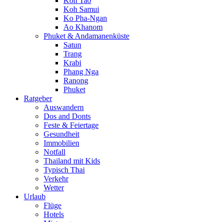
Koh Tao
Koh Samui
Ko Pha-Ngan
Ao Khanom
Phuket & Andamanenküste
Satun
Trang
Krabi
Phang Nga
Ranong
Phuket
Ratgeber
Auswandern
Dos and Donts
Feste & Feiertage
Gesundheit
Immobilien
Notfall
Thailand mit Kids
Typisch Thai
Verkehr
Wetter
Urlaub
Flüge
Hotels