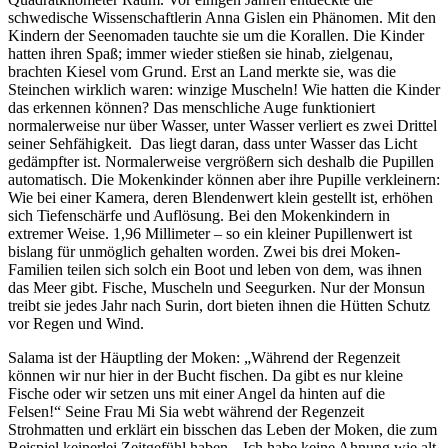
schwedische Wissenschaftlerin Anna Gislen ein Phänomen. Mit den
Kindern der Seenomaden tauchte sie um die Korallen. Die Kinder
hatten ihren Spaß; immer wieder stießen sie hinab, zielgenau,
brachten Kiesel vom Grund. Erst an Land merkte sie, was die
Steinchen wirklich waren: winzige Muscheln! Wie hatten die Kinder
das erkennen können? Das menschliche Auge funktioniert
normalerweise nur über Wasser, unter Wasser verliert es zwei Drittel
seiner Sehfähigkeit. Das liegt daran, dass unter Wasser das Licht
gedämpfter ist. Normalerweise vergrößern sich deshalb die Pupillen
automatisch. Die Mokenkinder können aber ihre Pupille verkleinern:
Wie bei einer Kamera, deren Blendenwert klein gestellt ist, erhöhen
sich Tiefenschärfe und Auflösung. Bei den Mokenkindern in
extremer Weise. 1,96 Millimeter – so ein kleiner Pupillenwert ist
bislang für unmöglich gehalten worden. Zwei bis drei Moken-
Familien teilen sich solch ein Boot und leben von dem, was ihnen
das Meer gibt. Fische, Muscheln und Seegurken. Nur der Monsun
treibt sie jedes Jahr nach Surin, dort bieten ihnen die Hütten Schutz
vor Regen und Wind.
Salama ist der Häuptling der Moken: „Während der Regenzeit
können wir nur hier in der Bucht fischen. Da gibt es nur kleine
Fische oder wir setzen uns mit einer Angel da hinten auf die
Felsen!“ Seine Frau Mi Sia webt während der Regenzeit
Strohmatten und erklärt ein bisschen das Leben der Moken, die zum
Beispiel keinerlei Zeitgefühl haben. „Ich habe keine Ahnung wie alt