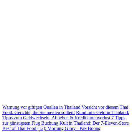
Warnung vor giftigen Quallen in Thailand
Vorsicht vor diesem Thai
Food: Gerichte, die Sie meiden sollten!
Rund ums Geld in Thailand:
Tipps zum Geldwechseln, Abheben & Kreditkartenverlust
7 Tipps
zur günstigsten Flug Buchung
Kult in Thailand: Der 7-Eleven-Store
Best of Thai Food (12): Morning Glory - Pak Boong