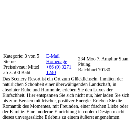
Kategorie: 3 von 5
E-Mail
234 Moo 7, Amphur Suan
Sterne
Homepage
Phung
Preisniveau: Mittel
+66 (0) 3271
Ratchburi 70180
ab 3.500 Baht
1240
Das Scenery Resort ist ein Ort zum Glücklichsein. Inmitten der
natürlichen Schönheit einer überwältigenden Landschaft, in
absoluter Ruhe und Harmonie, erleben Sie den Luxus der
Einfachheit. Hier entspannen Sie sich nicht nur, hier laden Sie sich
bis zum Bersten mit frischer, positiver Energie. Erleben Sie die
Romantik des Momentes, mit Freunden, einer frischen Liebe oder
der Familie. Eine moderne Einrichtung in coolem Design macht
dieses unvergessliche Erlebnis zu einem äußerst angenehmen.