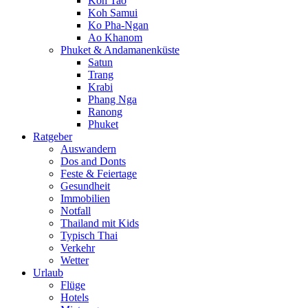
Koh Tao
Koh Samui
Ko Pha-Ngan
Ao Khanom
Phuket & Andamanenküste
Satun
Trang
Krabi
Phang Nga
Ranong
Phuket
Ratgeber
Auswandern
Dos and Donts
Feste & Feiertage
Gesundheit
Immobilien
Notfall
Thailand mit Kids
Typisch Thai
Verkehr
Wetter
Urlaub
Flüge
Hotels