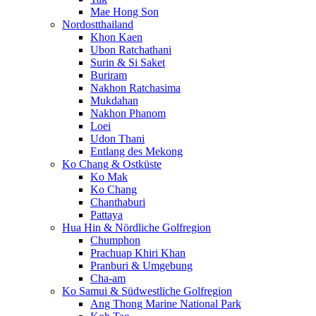
Mae Hong Son
Nordostthailand
Khon Kaen
Ubon Ratchathani
Surin & Si Saket
Buriram
Nakhon Ratchasima
Mukdahan
Nakhon Phanom
Loei
Udon Thani
Entlang des Mekong
Ko Chang & Ostküste
Ko Mak
Ko Chang
Chanthaburi
Pattaya
Hua Hin & Nördliche Golfregion
Chumphon
Prachuap Khiri Khan
Pranburi & Umgebung
Cha-am
Ko Samui & Südwestliche Golfregion
Ang Thong Marine National Park