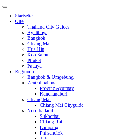
Startseite
Orte
Thailand City Guides
Ayutthaya
Bangkok
Chiang Mai
Hua Hin
Koh Samui
Phuket
Pattaya
Regionen
Bangkok & Umgebung
Zentralthailand
Provinz Ayutthay
Kanchanaburi
Chiang Mai
Chiang Mai Cityguide
Nordthailand
Sukhothai
Chiang Rai
Lampang
Phitsanulok
Tak