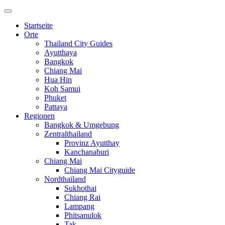
Startseite
Orte
Thailand City Guides
Ayutthaya
Bangkok
Chiang Mai
Hua Hin
Koh Samui
Phuket
Pattaya
Regionen
Bangkok & Umgebung
Zentralthailand
Provinz Ayutthay
Kanchanaburi
Chiang Mai
Chiang Mai Cityguide
Nordthailand
Sukhothai
Chiang Rai
Lampang
Phitsanulok
Tak