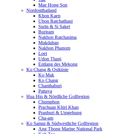
Mae Hong Son
Nordostthailand
Khon Kaen
Ubon Ratchathani
Surin & Si Saket
Buriram
Nakhon Ratchasima
Mukdahan
Nakhon Phanom
Loei
Udon Thani
Entlang des Mekong
Ko Chang & Ostküste
Ko Mak
Ko Chang
Chanthaburi
Pattaya
Hua Hin & Nördliche Golfregion
Chumphon
Prachuap Khiri Khan
Pranburi & Umgebung
Cha-am
Ko Samui & Südwestliche Golfregion
Ang Thong Marine National Park