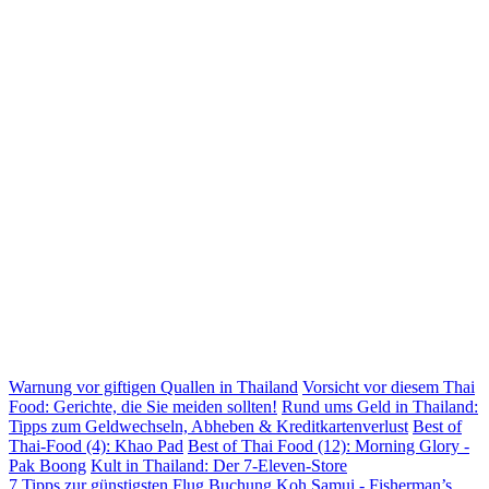
Warnung vor giftigen Quallen in Thailand
Vorsicht vor diesem Thai
Food: Gerichte, die Sie meiden sollten!
Rund ums Geld in Thailand:
Tipps zum Geldwechseln, Abheben & Kreditkartenverlust
Best of
Thai-Food (4): Khao Pad
Best of Thai Food (12): Morning Glory -
Pak Boong
Kult in Thailand: Der 7-Eleven-Store
7 Tipps zur günstigsten Flug Buchung
Koh Samui - Fisherman’s