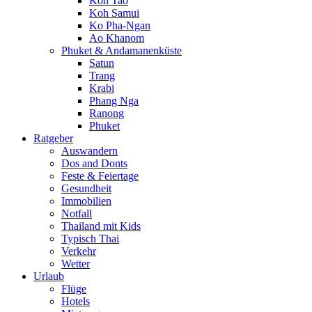
Koh Tao
Koh Samui
Ko Pha-Ngan
Ao Khanom
Phuket & Andamanenküste
Satun
Trang
Krabi
Phang Nga
Ranong
Phuket
Ratgeber
Auswandern
Dos and Donts
Feste & Feiertage
Gesundheit
Immobilien
Notfall
Thailand mit Kids
Typisch Thai
Verkehr
Wetter
Urlaub
Flüge
Hotels