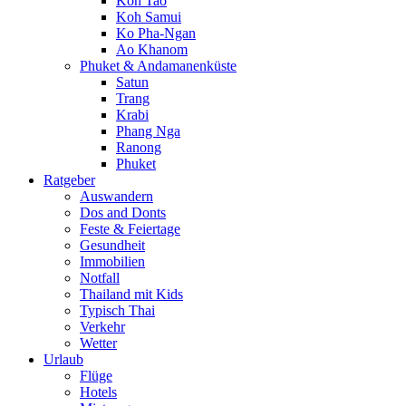
Koh Tao
Koh Samui
Ko Pha-Ngan
Ao Khanom
Phuket & Andamanenküste
Satun
Trang
Krabi
Phang Nga
Ranong
Phuket
Ratgeber
Auswandern
Dos and Donts
Feste & Feiertage
Gesundheit
Immobilien
Notfall
Thailand mit Kids
Typisch Thai
Verkehr
Wetter
Urlaub
Flüge
Hotels