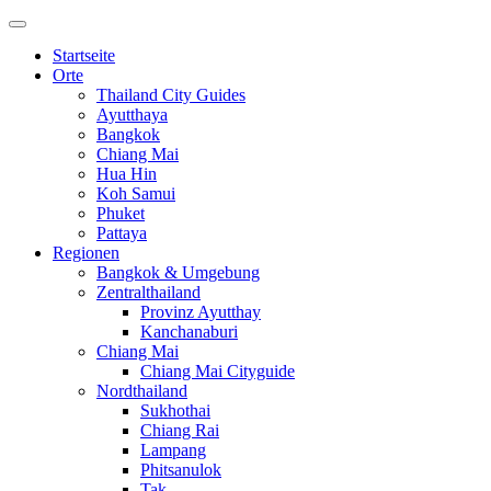
Startseite
Orte
Thailand City Guides
Ayutthaya
Bangkok
Chiang Mai
Hua Hin
Koh Samui
Phuket
Pattaya
Regionen
Bangkok & Umgebung
Zentralthailand
Provinz Ayutthay
Kanchanaburi
Chiang Mai
Chiang Mai Cityguide
Nordthailand
Sukhothai
Chiang Rai
Lampang
Phitsanulok
Tak