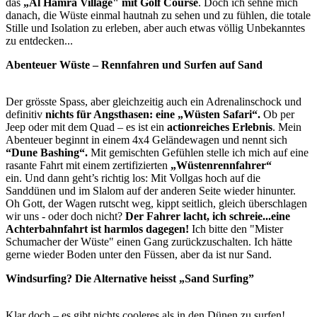
das
„Al Hamra Village" mit Golf Course
. Doch ich sehne mich
danach, die Wüste einmal hautnah zu sehen und zu fühlen, die totale
Stille und Isolation zu erleben, aber auch etwas völlig Unbekanntes
zu entdecken...
Abenteuer Wüste – Rennfahren und Surfen auf Sand
Der grösste Spass, aber gleichzeitig auch ein Adrenalinschock und
definitiv
nichts für Angsthasen: eine „Wüsten Safari“.
Ob per
Jeep oder mit dem Quad – es ist ein
actionreiches Erlebnis
. Mein
Abenteuer beginnt in einem 4x4 Geländewagen und nennt sich
“Dune Bashing“.
Mit gemischten Gefühlen stelle ich mich auf eine
rasante Fahrt mit einem zertifizierten
„Wüstenrennfahrer“
ein. Und dann geht’s richtig los: Mit Vollgas hoch auf die
Sanddünen und im Slalom auf der anderen Seite wieder hinunter.
Oh Gott, der Wagen rutscht weg, kippt seitlich, gleich überschlagen
wir uns - oder doch nicht?
Der Fahrer lacht, ich schreie...eine
Achterbahnfahrt ist harmlos dagegen!
Ich bitte den "Mister
Schumacher der Wüste" einen Gang zurückzuschalten. Ich hätte
gerne wieder Boden unter den Füssen, aber da ist nur Sand.
Windsurfing? Die Alternative heisst „Sand Surfing”
Klar doch – es gibt nichts cooleres als in den Dünen zu surfen!