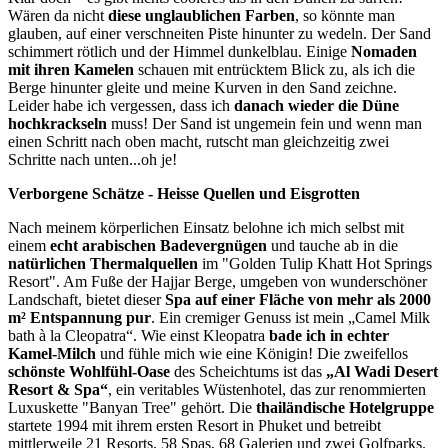
Wären da nicht
diese unglaublichen Farben
, so könnte man
glauben, auf einer verschneiten Piste hinunter zu wedeln. Der Sand
schimmert rötlich und der Himmel dunkelblau. Einige
Nomaden
mit ihren Kamelen
schauen mit entrücktem Blick zu, als ich die
Berge hinunter gleite und meine Kurven in den Sand zeichne.
Leider habe ich vergessen, dass ich
danach wieder die Düne
hochkrackseln
muss! Der Sand ist ungemein fein und wenn man
einen Schritt nach oben macht, rutscht man gleichzeitig zwei
Schritte nach unten...oh je!
Verborgene Schätze - Heisse Quellen und Eisgrotten
Nach meinem körperlichen Einsatz belohne ich mich selbst mit
einem
echt arabischen Badevergnügen
und tauche ab in die
natürlichen Thermalquellen
im "Golden Tulip Khatt Hot Springs
Resort". Am Fuße der Hajjar Berge, umgeben von wunderschöner
Landschaft, bietet dieser
Spa auf einer Fläche von mehr als 2000
m² Entspannung pur
. Ein cremiger Genuss ist mein „Camel Milk
bath à la Cleopatra“. Wie einst Kleopatra
bade ich in echter
Kamel-Milch
und fühle mich wie eine Königin! Die zweifellos
schönste Wohlfühl-Oase
des Scheichtums ist das
„Al Wadi Desert
Resort & Spa“
, ein veritables Wüstenhotel, das zur renommierten
Luxuskette "Banyan Tree" gehört. Die
thailändische Hotelgruppe
startete 1994 mit ihrem ersten Resort in Phuket und betreibt
mittlerweile 21 Resorts, 58 Spas, 68 Galerien und zwei Golfparks.