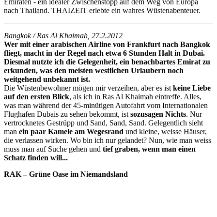
Emiraten - ein idealer Zwischenstopp auf dem Weg von Europa
nach Thailand. THAIZEIT erlebte ein wahres Wüstenabenteuer.
Bangkok / Ras Al Khaimah, 27.2.2012
Wer mit einer arabischen Airline von Frankfurt nach Bangkok
fliegt, macht in der Regel nach etwa 6 Stunden Halt in Dubai.
Diesmal nutzte ich die Gelegenheit, ein benachbartes Emirat zu
erkunden, was den meisten westlichen Urlaubern noch
weitgehend unbekannt ist.
Die Wüstenbewohner mögen mir verzeihen, aber es ist
keine Liebe
auf den ersten Blick
, als ich in Ras Al Khaimah eintreffe. Alles,
was man während der 45-minütigen Autofahrt vom Internationalen
Flughafen Dubais zu sehen bekommt, ist
sozusagen Nichts
. Nur
vertrocknetes Gestrüpp und Sand, Sand, Sand. Gelegentlich sieht
man
ein paar Kamele am Wegesrand
und kleine, weisse Häuser,
die verlassen wirken. Wo bin ich nur gelandet? Nun, wie man weiss
muss man auf Suche gehen und
tief graben, wenn man einen
Schatz
finden will...
RAK – Grüne Oase im Niemandsland