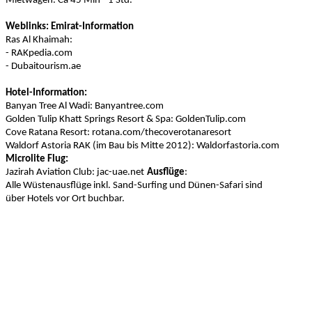
Mietwagen. Ca 45 Min - 1 Std.
Weblinks:
Emirat-Information
Ras Al Khaimah:
- RAKpedia.com
-
Dubaitourism.ae
Hotel-Information:
Banyan Tree Al Wadi: Banyantree.com
Golden Tulip Khatt Springs Resort & Spa: GoldenTulip.com
Cove Ratana Resort: rotana.com/thecoverotanaresort
Waldorf Astoria RAK (im Bau bis Mitte 2012): Waldorfastoria.com
Microlite Flug:
Jazirah Aviation Club: jac-uae.net
Ausflüge
:
Alle Wüstenausflüge inkl. Sand-Surfing und Dünen-Safari sind
über Hotels vor Ort buchbar.