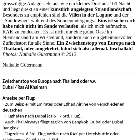
grosszügige Anlage sieht aus wie ein kleines Dorf aus 100 Nacht
und liegt direkt an einer
künstlich angelegten Strandlandschaft
.
Besonders zu empfehlen sind die
Villen in der Lagune
und der
"Sundowner" während des Sonnenuntergangs.
Eins ist sicher:
ich
habe mich nicht im Sande verlaufen
, als ich mich aufmachte,
RAK zu entdecken. Es ist nicht nur eine grüne Oase im
Niemandsland am Wüstenrand, sondern auch ein geheimnisvoller
Zufluchstort für alle Sinne.
Ein Zwischenstopp von Europa nach
Thailand, oder umgekehrt, lohnt sich also allemal.
Inschallah!
Photos: Nathalie Gütermann © 2012
Nathalie Gütermann
Zwischenstop von Europa nach Thailand oder v.v.
Dubai / Ras Al Khaimah
Anreise per Flug:
- Zum Beispiel mit Emirates oder Etihad Airline von verschiedenen
deutschen
Flughäfen nach Dubai (ca 6 - 7 Std. Flug).
-
Auch Thai Airways fliegt täglich von Bangkok- Dubai oder Dubai-
Bangkok.
Flugzeit ca. 6 Std. Flug
Weiter nach RAK per Hotelshuttle oder