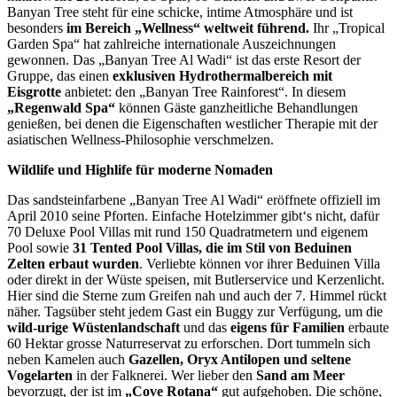
Banyan Tree steht für eine schicke, intime Atmosphäre und ist
besonders
im Bereich „Wellness“ weltweit führend.
Ihr „Tropical
Garden Spa“ hat zahlreiche internationale Auszeichnungen
gewonnen. Das „Banyan Tree Al Wadi“ ist das erste Resort der
Gruppe, das einen
exklusiven Hydrothermalbereich mit
Eisgrotte
anbietet: den „Banyan Tree Rainforest“. In diesem
„Regenwald Spa“
können Gäste ganzheitliche Behandlungen
genießen, bei denen die Eigenschaften westlicher Therapie mit der
asiatischen Wellness-Philosophie verschmelzen.
Wildlife und Highlife für moderne Nomaden
Das sandsteinfarbene „Banyan Tree Al Wadi“ eröffnete offiziell im
April 2010 seine Pforten. Einfache Hotelzimmer gibt‘s nicht, dafür
70 Deluxe Pool Villas mit rund 150 Quadratmetern und eigenem
Pool sowie
31 Tented Pool Villas, die im Stil von Beduinen
Zelten erbaut wurden
. Verliebte können vor ihrer Beduinen Villa
oder direkt in der Wüste speisen, mit Butlerservice und Kerzenlicht.
Hier sind die Sterne zum Greifen nah und auch der 7. Himmel rückt
näher. Tagsüber steht jedem Gast ein Buggy zur Verfügung, um die
wild-urige Wüstenlandschaft
und das
eigens für Familien
erbaute
60 Hektar grosse Naturreservat zu erforschen. Dort tummeln sich
neben Kamelen auch
Gazellen, Oryx Antilopen und seltene
Vogelarten
in der Falknerei. Wer lieber den
Sand am Meer
bevorzugt, der ist im
„Cove Rotana“
gut aufgehoben. Die schöne,