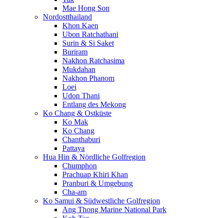
Mae Hong Son
Nordostthailand
Khon Kaen
Ubon Ratchathani
Surin & Si Saket
Buriram
Nakhon Ratchasima
Mukdahan
Nakhon Phanom
Loei
Udon Thani
Entlang des Mekong
Ko Chang & Ostküste
Ko Mak
Ko Chang
Chanthaburi
Pattaya
Hua Hin & Nördliche Golfregion
Chumphon
Prachuap Khiri Khan
Pranburi & Umgebung
Cha-am
Ko Samui & Südwestliche Golfregion
Ang Thong Marine National Park