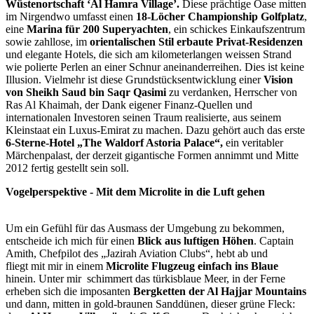
Wüstenortschaft ‘Al Hamra Village’.
Diese prächtige Oase mitten
im Nirgendwo umfasst einen
18-Löcher Championship Golfplatz
,
eine
Marina für 200 Superyachten
, ein schickes Einkaufszentrum
sowie zahllose, im
orientalischen Stil erbaute
Privat-Residenzen
und elegante Hotels, die sich am kilometerlangen weissen Strand
wie polierte Perlen an einer Schnur aneinanderreihen. Dies ist keine
Illusion. Vielmehr ist diese Grundstücksentwicklung einer
Vision
von Sheikh Saud bin Saqr Qasimi
zu verdanken, Herrscher von
Ras Al Khaimah, der Dank eigener Finanz-Quellen und
internationalen Investoren seinen Traum realisierte, aus seinem
Kleinstaat ein Luxus-Emirat zu machen. Dazu gehört auch das erste
6-Sterne-Hotel
„The Waldorf Astoria Palace“,
ein veritabler
Märchenpalast, der derzeit gigantische Formen annimmt und Mitte
2012 fertig gestellt sein soll.
Vogelperspektive - Mit dem Microlite in die Luft gehen
Um ein Gefühl für das Ausmass der Umgebung zu bekommen,
entscheide ich mich für einen
Blick aus luftigen Höhen
. Captain
Amith, Chefpilot des „Jazirah Aviation Clubs“, hebt ab und
fliegt mit mir in einem
Microlite Flugzeug einfach ins Blaue
hinein. Unter mir schimmert das türkisblaue Meer, in der Ferne
erheben sich die imposanten
Bergketten der Al Hajjar Mountains
und dann, mitten in gold-braunen Sanddünen, dieser grüne Fleck: