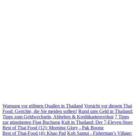
Warnung vor giftigen Quallen in Thailand
Vorsicht vor diesem Thai
Food: Gerichte, die Sie meiden sollten!
Rund ums Geld in Thailand:
Tipps zum Geldwechseln, Abheben & Kreditkartenverlust
7 Tipps
zur günstigsten Flug Buchung
Kult in Thailand: Der 7-Eleven-Store
Best of Thai Food (12): Morning Glory - Pak Boong
Best of Thai-Food (4): Khao Pad
Koh Samui - Fisherman’s Village: