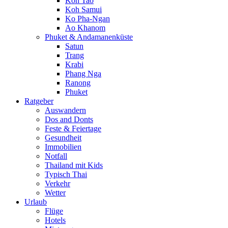
Koh Tao
Koh Samui
Ko Pha-Ngan
Ao Khanom
Phuket & Andamanenküste
Satun
Trang
Krabi
Phang Nga
Ranong
Phuket
Ratgeber
Auswandern
Dos and Donts
Feste & Feiertage
Gesundheit
Immobilien
Notfall
Thailand mit Kids
Typisch Thai
Verkehr
Wetter
Urlaub
Flüge
Hotels