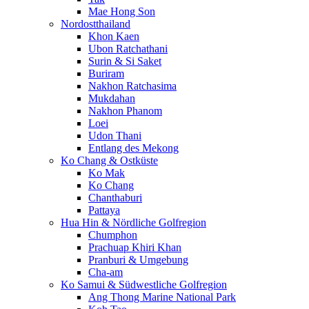
Mae Hong Son
Nordostthailand
Khon Kaen
Ubon Ratchathani
Surin & Si Saket
Buriram
Nakhon Ratchasima
Mukdahan
Nakhon Phanom
Loei
Udon Thani
Entlang des Mekong
Ko Chang & Ostküste
Ko Mak
Ko Chang
Chanthaburi
Pattaya
Hua Hin & Nördliche Golfregion
Chumphon
Prachuap Khiri Khan
Pranburi & Umgebung
Cha-am
Ko Samui & Südwestliche Golfregion
Ang Thong Marine National Park