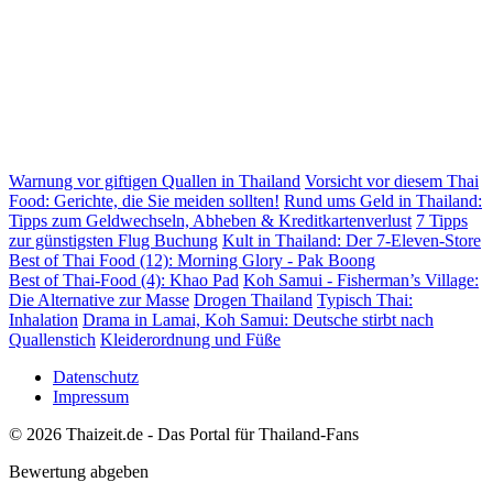
Warnung vor giftigen Quallen in Thailand
Vorsicht vor diesem Thai
Food: Gerichte, die Sie meiden sollten!
Rund ums Geld in Thailand:
Tipps zum Geldwechseln, Abheben & Kreditkartenverlust
7 Tipps
zur günstigsten Flug Buchung
Kult in Thailand: Der 7-Eleven-Store
Best of Thai Food (12): Morning Glory - Pak Boong
Best of Thai-Food (4): Khao Pad
Koh Samui - Fisherman’s Village:
Die Alternative zur Masse
Drogen Thailand
Typisch Thai:
Inhalation
Drama in Lamai, Koh Samui: Deutsche stirbt nach
Quallenstich
Kleiderordnung und Füße
Datenschutz
Impressum
© 2026 Thaizeit.de - Das Portal für Thailand-Fans
Bewertung abgeben