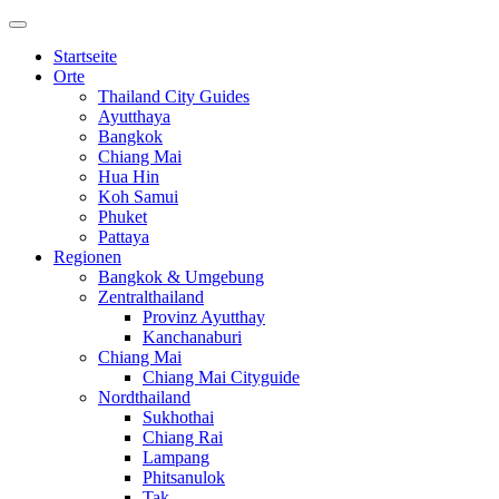
Startseite
Orte
Thailand City Guides
Ayutthaya
Bangkok
Chiang Mai
Hua Hin
Koh Samui
Phuket
Pattaya
Regionen
Bangkok & Umgebung
Zentralthailand
Provinz Ayutthay
Kanchanaburi
Chiang Mai
Chiang Mai Cityguide
Nordthailand
Sukhothai
Chiang Rai
Lampang
Phitsanulok
Tak